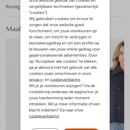
onze website gebruik van cookies en
Bezorgen & retourneren
vergelijkbare technieken (gezamenlijk:
"cookies").
Wij gebruiken cookies om ervoor te
zorgen dat onze website goed
Maak je
look compleet
functioneert, om jouw voorkeuren op
te slaan, om inzicht te verkrijgen in
bezoekersgedrag en om een profiel op
te bouwen van jouw online gedrag voor
gepersonaliseerde advertenties. Door
op "Accepteer alle cookies" te klikken,
ga je akkoord met het gebruik van alle
cookies zoals omschreven in onze
privacy-
en
cookieverklaring
.
Wil je je voorkeuren wijzigen? Via de
cookieknop onderaan de pagina kun je
jouw toestemming ieder moment
intrekken. Wil je meer informatie of een
klacht indienen? Ga naar onze
cookieverklaring
.