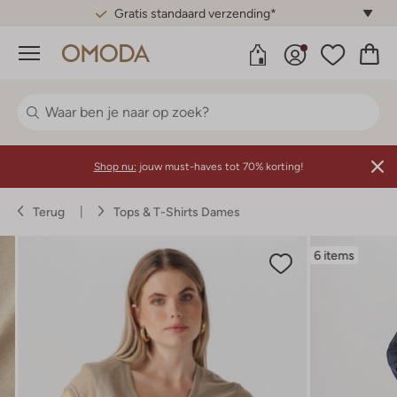
Gratis standaard verzending*
Menu
Shop nu:
jouw must-haves tot 70% korting!
Terug
Tops & T-Shirts Dames
6 items