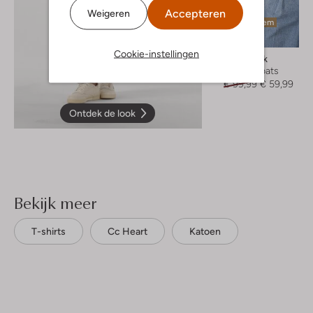
Accepteren
Weigeren
Laatste item
-40%
Cookie-instellingen
Withblack
Trenchcoats
€ 99,99
€ 59,99
Ontdek de look
Bekijk meer
T-shirts
Cc Heart
Katoen