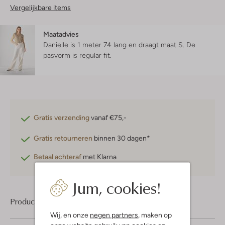
Vergelijkbare items
Maatadvies
Danielle is 1 meter 74 lang en draagt maat S.
De
pasvorm is
regular fit
.
Gratis verzending
vanaf €75,-
Gratis retourneren
binnen 30 dagen*
Betaal achteraf
met Klarna
Jum, cookies!
Product informatie
Wij, en onze
negen partners
, maken op