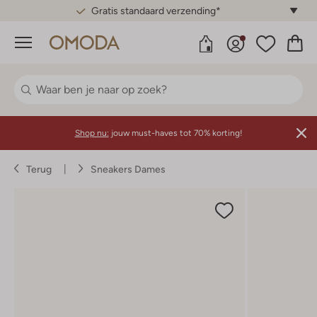
Gratis standaard verzending*
Menu
Shop nu:
jouw must-haves tot 70% korting!
Terug
Sneakers Dames