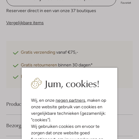
Favoriet
Reserveer direct in een van onze 37 boutiques
Vergelijkbare items
Gratis verzending
vanaf €75,-
Gratis retourneren
binnen 30 dagen*
Betaal achteraf
met Klarna
Jum, cookies!
Wij, en onze
negen partners
, maken op
Product informatie
onze website gebruik van cookies en
vergelijkbare technieken (gezamenlijk:
"cookies").
Bezorgen & retourneren
Wij gebruiken cookies om ervoor te
zorgen dat onze website goed