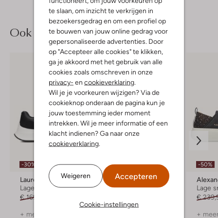
functioneert, om jouw voorkeuren op
te slaan, om inzicht te verkrijgen in
bezoekersgedrag en om een profiel op
Ook iets voor jou?
te bouwen van jouw online gedrag voor
gepersonaliseerde advertenties. Door
op "Accepteer alle cookies" te klikken,
ga je akkoord met het gebruik van alle
cookies zoals omschreven in onze
privacy-
en
cookieverklaring
.
Wil je je voorkeuren wijzigen? Via de
cookieknop onderaan de pagina kun je
jouw toestemming ieder moment
intrekken. Wil je meer informatie of een
klacht indienen? Ga naar onze
cookieverklaring
.
-30%
-30%
-50%
Accepteren
Weigeren
Lauren Ralph Lauren
Floris Van Bommel
Alexan
Lage sneakers
Lage sneakers
Lage s
€ 169,99
€ 118,99
€ 259,99
€ 181,99
€ 239,
Cookie-instellingen
+ meer kleuren
+ meer kleuren
+ meer