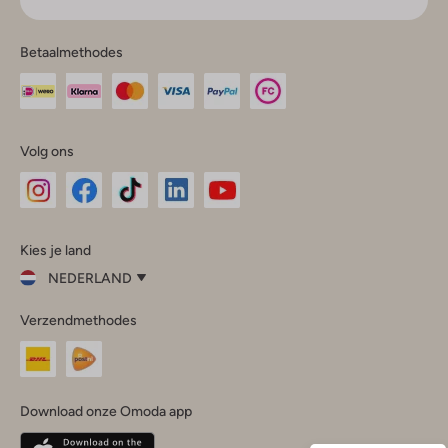
Betaalmethodes
Volg ons
Omoda
Omoda
Omoda
Omoda
Omoda
Kies je land
Instagram
Facebook
TikTok
LinkedIn
YouTube
NEDERLAND
Kies
Verzendmethodes
je
Sluit
land
Nederland
België
(Nederlands)
Download onze Omoda app
Belgique
(Français)