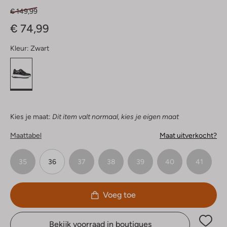
€ 149,99
€ 74,99
Kleur:
Zwart
Kies je maat:
Dit item valt normaal, kies je eigen maat
Maattabel
Maat uitverkocht?
35
36
37
38
39
40
41
Voeg toe
Bekijk voorraad in boutiques