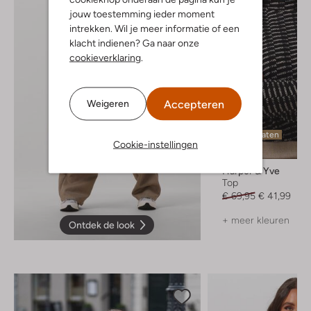
jouw toestemming ieder moment
intrekken. Wil je meer informatie of een
klacht indienen? Ga naar onze
cookieverklaring
.
Accepteren
Weigeren
Laatste maten
Cookie-instellingen
-40%
Harper & Yve
Top
€ 69,95
€ 41,99
+ meer kleuren
Ontdek de look