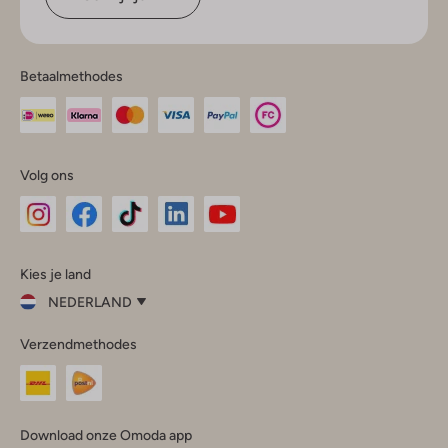
Betaalmethodes
Volg ons
Omoda
Omoda
Omoda
Omoda
Omoda
Kies je land
Instagram
Facebook
TikTok
LinkedIn
YouTube
NEDERLAND
Kies
Verzendmethodes
je
Sluit
land
Nederland
België
(Nederlands)
Download onze Omoda app