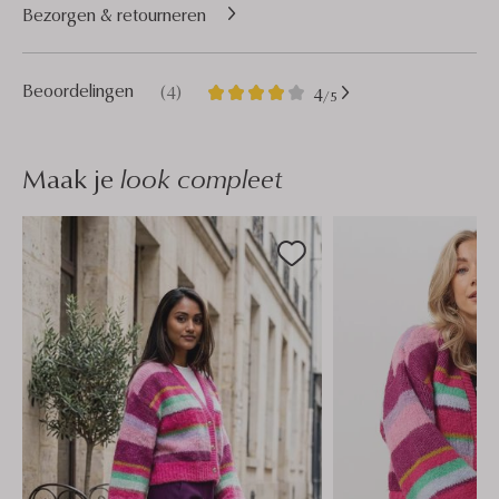
Bezorgen & retourneren
4
4
Beoordelingen
(4)
4
/5
Sterren
Maak je
look compleet