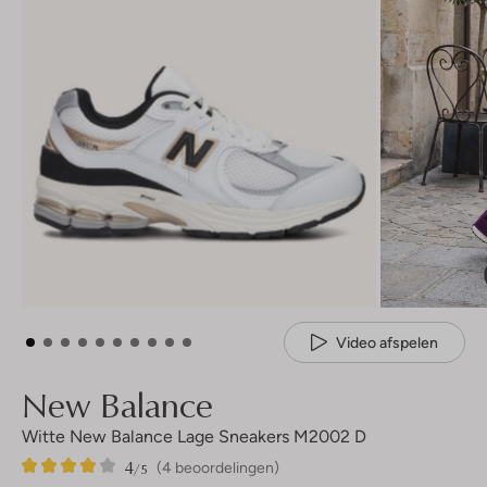
Video afspelen
New Balance
Witte New Balance Lage Sneakers M2002 D
4
4
4
/5
(4 beoordelingen)