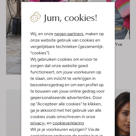
Jum, cookies!
Laatste items
Wij, en onze
negen partners
, maken op
onze website gebruik van cookies en
Harper & Yve
vergelijkbare technieken (gezamenlijk:
Vest
"cookies").
€ 119,95
Wij gebruiken cookies om ervoor te
zorgen dat onze website goed
Ontdek de look
functioneert, om jouw voorkeuren op
te slaan, om inzicht te verkrijgen in
bezoekersgedrag en om een profiel op
te bouwen van jouw online gedrag voor
gepersonaliseerde advertenties. Door
op "Accepteer alle cookies" te klikken,
ga je akkoord met het gebruik van alle
cookies zoals omschreven in onze
privacy-
en
cookieverklaring
.
Wil je je voorkeuren wijzigen? Via de
cookieknop onderaan de pagina kun je