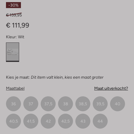
Sterren
-30%
€ 159,95
€ 111,99
Kleur:
Wit
Kies je maat:
Dit item valt klein, kies een maat groter
Maattabel
Maat uitverkocht?
36
37
37,5
38
38,5
39,5
40
40,5
41,5
42
42,5
43
44