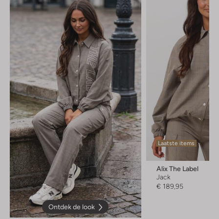
Laatste items
Alix The Label
Jack
€ 189,95
Ontdek de look