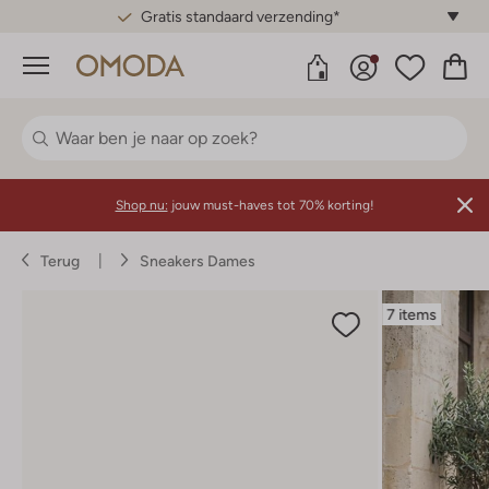
Gratis standaard verzending*
Menu
Shop nu:
jouw must-haves tot 70% korting!
Terug
Sneakers Dames
7 items