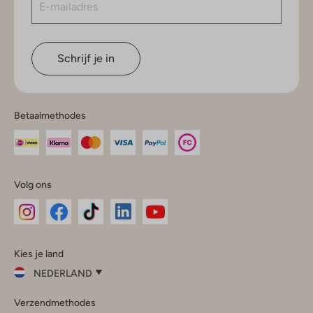
Schrijf je in
Betaalmethodes
Volg ons
Omoda
Omoda
Omoda
Omoda
Omoda
Kies je land
Instagram
Facebook
TikTok
LinkedIn
YouTube
NEDERLAND
Kies
Verzendmethodes
je
Sluit