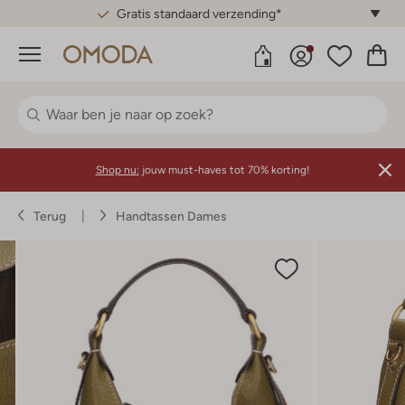
Gratis standaard verzending*
Menu
Shop nu:
jouw must-haves tot 70% korting!
Terug
Handtassen Dames