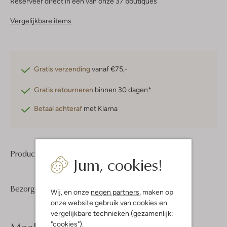
Reserveer direct in een van onze 37 boutiques
Vergelijkbare items
Gratis verzending
vanaf €75,-
Gratis retourneren
binnen 30 dagen*
Betaal achteraf
met Klarna
Product informatie
Jum, cookies!
Bezorgen & retourneren
Wij, en onze
negen partners
, maken op
onze website gebruik van cookies en
vergelijkbare technieken (gezamenlijk:
look compleet
"cookies").