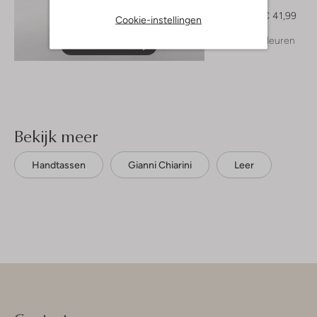
Top
€ 69,95
€ 41,99
Cookie-instellingen
+ meer kleuren
Ontdek de look
Bekijk meer
Handtassen
Gianni Chiarini
Leer