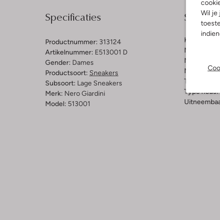
cooki
Specificaties
Samenst
Wil je
toeste
indie
Kleur:
Wit
Productnummer:
313124
Materiaal b
Artikelnummer:
E513001 D
Materiaal b
Gender:
Dames
Coo
Materiaal zo
Productsoort:
Sneakers
Type sluitin
Subsoort:
Lage Sneakers
Type neus:
Merk:
Nero Giardini
Uitneembaa
Model:
513001