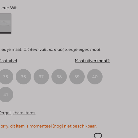
leur:
Wit
ies je maat:
Dit item valt normaal, kies je eigen maat
Maattabel
Maat uitverkocht?
35
36
37
38
39
40
41
ergelijkbare items
orry, dit item is momenteel (nog) niet beschikbaar.