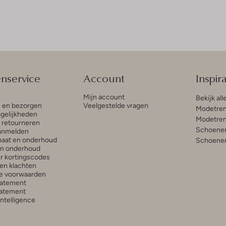
enservice
Account
Inspira
Mijn account
Bekijk all
n en bezorgen
Veelgestelde vragen
Modetren
gelijkheden
Modetren
n retourneren
Schoenen
anmelden
aat en onderhoud
Schoenen
en onderhoud
r kortingscodes
en klachten
e voorwaarden
tatement
atement
 Intelligence