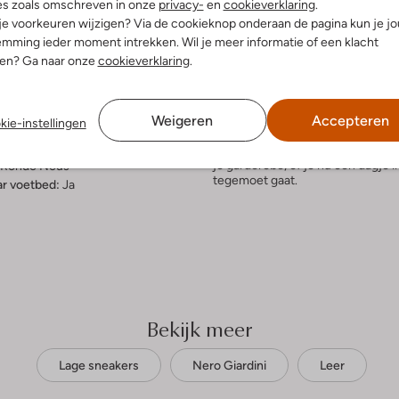
es zoals omschreven in onze
privacy-
en
cookieverklaring
.
elling & Pasvorm
Omschrijving
 je voorkeuren wijzigen? Via de cookieknop onderaan de pagina kun je j
mming ieder moment intrekken. Wil je meer informatie of een klacht
nen? Ga naar onze
cookieverklaring
.
Ontdek de stijlvolle lage sneake
mode willen combineren. Deze wi
uitenkant:
Leer
handige ritssluiting en een uitne
innenkant:
Leer
dagje shoppen. De leren binnenkan
Weigeren
Accepteren
kie-instellingen
ol:
Rubber
zorgt voor grip en stabiliteit. C
g:
Rits
zomerse jurk voor een frisse, mod
je garderobe, of je nu een dagje
Ronde Neus
tegemoet gaat.
r voetbed:
Ja
Bekijk meer
Lage sneakers
Nero Giardini
Leer