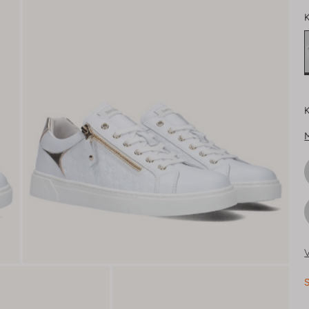
K
K
V
S