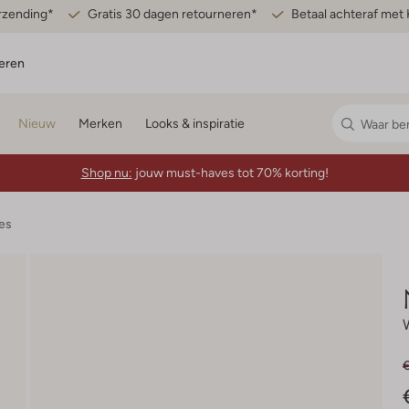
erzending*
Gratis 30 dagen retourneren*
Betaal achteraf met 
eren
Nieuw
Merken
Looks & inspiratie
Shop nu:
jouw must-haves tot 70% korting!
es
€