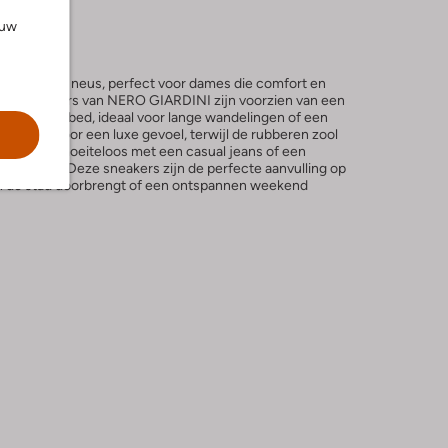
ouw
rs met ronde neus, perfect voor dames die comfort en
tte sneakers van NERO GIARDINI zijn voorzien van een
embaar voetbed, ideaal voor lange wandelingen of een
t zorgt voor een luxe gevoel, terwijl de rubberen zool
ombineer ze moeiteloos met een casual jeans of een
erne look. Deze sneakers zijn de perfecte aanvulling op
 in de stad doorbrengt of een ontspannen weekend