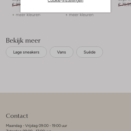
Cookie-instellingen
€ 99,99
€ 39,99
€ 99,99
€ 49,99
€ 79,9
+ meer kleuren
+ meer kleuren
Bekijk meer
Lage sneakers
Vans
Suède
Contact
Maandag - Vrijdag 09:00 - 19:00 uur