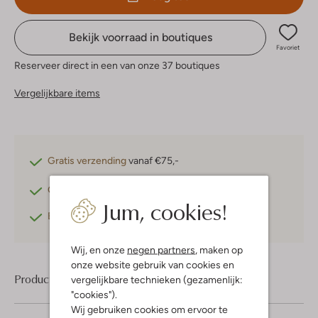
Bekijk voorraad in boutiques
Favoriet
Reserveer direct in een van onze 37 boutiques
Vergelijkbare items
Gratis verzending
vanaf €75,-
Gratis retourneren
binnen 30 dagen*
Jum, cookies!
Betaal achteraf
met Klarna
Wij, en onze
negen partners
, maken op
onze website gebruik van cookies en
Product informatie
vergelijkbare technieken (gezamenlijk:
"cookies").
Wij gebruiken cookies om ervoor te