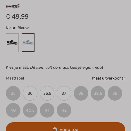
€ 99,99
€ 49,99
Kleur:
Blauw
Kies je maat:
Dit item valt normaal, kies je eigen maat
Maattabel
Maat uitverkocht?
35
36
36,5
37
38
38,5
39
40
40,5
41
42
Voeg toe