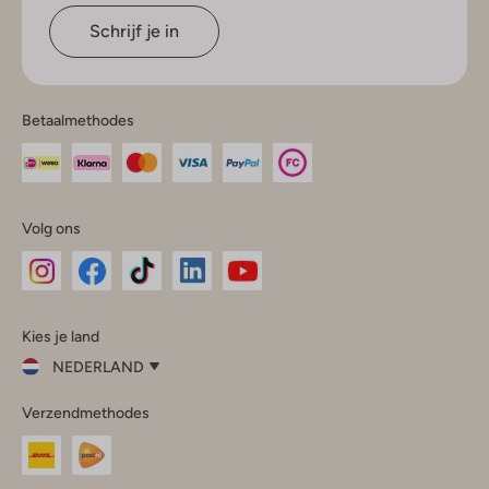
Schrijf je in
Betaalmethodes
Volg ons
Omoda
Omoda
Omoda
Omoda
Omoda
Kies je land
Instagram
Facebook
TikTok
LinkedIn
YouTube
NEDERLAND
Kies
Verzendmethodes
je
Sluit
land
Nederland