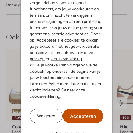
zorgen dat onze website goed
Bezorgen & retourneren
functioneert, om jouw voorkeuren op
te slaan, om inzicht te verkrijgen in
bezoekersgedrag en om een profiel op
te bouwen van jouw online gedrag voor
gepersonaliseerde advertenties. Door
Ook iets voor jou?
op "Accepteer alle cookies" te klikken,
ga je akkoord met het gebruik van alle
cookies zoals omschreven in onze
privacy-
en
cookieverklaring
.
Wil je je voorkeuren wijzigen? Via de
cookieknop onderaan de pagina kun je
jouw toestemming ieder moment
intrekken. Wil je meer informatie of een
klacht indienen? Ga naar onze
cookieverklaring
.
Laatste maten
Accepteren
Weigeren
-50%
-30%
-60%
Converse
Hub
Nike
Lage sneakers
Lage sneakers
Lage s