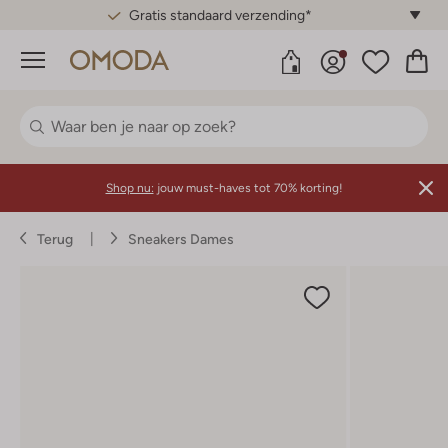
Gratis standaard verzending*
Menu
Shop nu:
jouw must-haves tot 70% korting!
Terug
Sneakers Dames