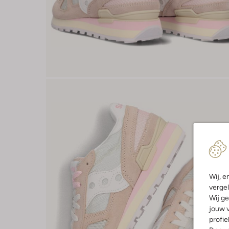
Wij, e
vergel
Wij ge
jouw v
profie