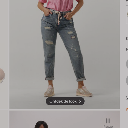
K
K
V
Ontdek de look
S
Pauze