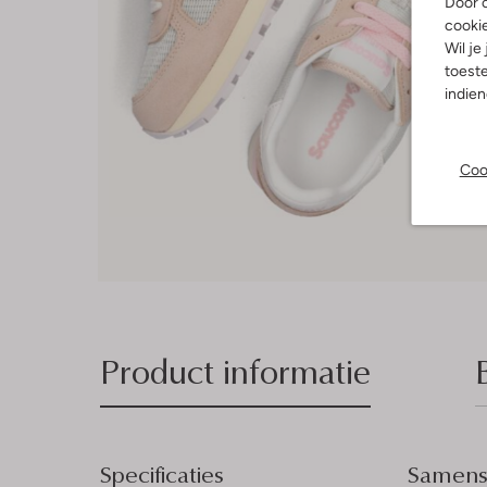
Door o
cooki
Wil je
toeste
indie
Coo
Product informatie
Specificaties
Samenst