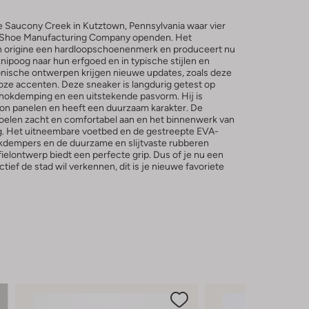
e Saucony Creek in Kutztown, Pennsylvania waar vier
Shoe Manufacturing Company openden. Het
n origine een hardloopschoenenmerk en produceert nu
ipoog naar hun erfgoed en in typische stijlen en
nische ontwerpen krijgen nieuwe updates, zoals deze
 accenten. Deze sneaker is langdurig getest op
chokdemping en een uitstekende pasvorm. Hij is
lon panelen en heeft een duurzaam karakter. De
oelen zacht en comfortabel aan en het binnenwerk van
g. Het uitneembare voetbed en de gestreepte EVA-
okdempers en de duurzame en slijtvaste rubberen
ielontwerp biedt een perfecte grip. Dus of je nu een
ctief de stad wil verkennen, dit is je nieuwe favoriete