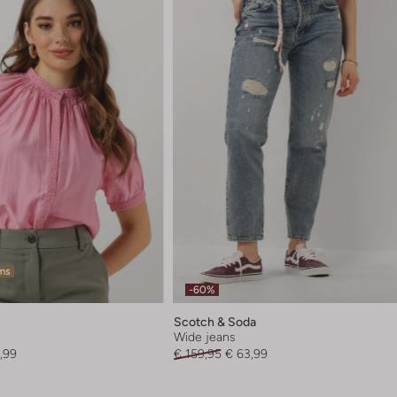
ems
-60%
Scotch & Soda
Wide jeans
,99
€ 159,95
€ 63,99