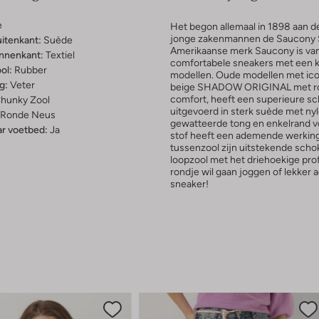
e
Het begon allemaal in 1898 aan d
jonge zakenmannen de Saucony 
uitenkant:
Suède
Amerikaanse merk Saucony is va
innenkant:
Textiel
comfortabele sneakers met een kn
ol:
Rubber
modellen. Oude modellen met ico
g:
Veter
beige SHADOW ORIGINAL met roze
comfort, heeft een superieure s
hunky Zool
uitgevoerd in sterk suède met ny
Ronde Neus
gewatteerde tong en enkelrand v
r voetbed:
Ja
stof heeft een ademende werkin
tussenzool zijn uitstekende sch
loopzool met het driehoekige prof
rondje wil gaan joggen of lekker a
sneaker!