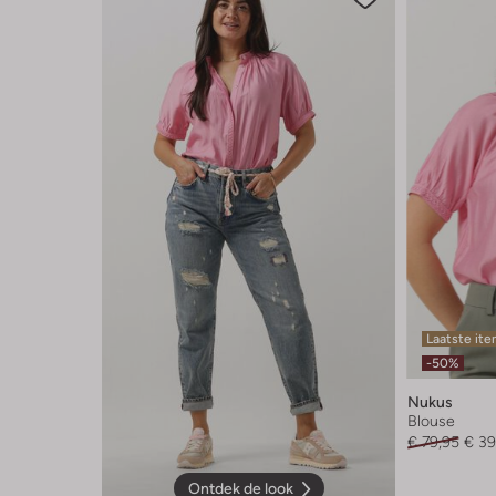
Laatste it
-50%
Nukus
Blouse
€ 79,95
€ 39
Ontdek de look