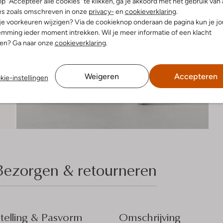
p "Accepteer alle cookies" te klikken, ga je akkoord met het gebruik van 
es zoals omschreven in onze
privacy-
en
cookieverklaring
.
 je voorkeuren wijzigen? Via de cookieknop onderaan de pagina kun je j
mming ieder moment intrekken. Wil je meer informatie of een klacht
nen? Ga naar onze
cookieverklaring
.
Weigeren
Accepteren
kie-instellingen
Bezorgen & retourneren
elling & Pasvorm
Omschrijving