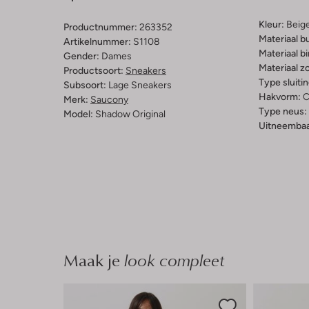
Kleur:
Beig
Productnummer:
263352
Materiaal b
Artikelnummer:
S1108
Materiaal b
Gender:
Dames
Materiaal zo
Productsoort:
Sneakers
Type sluitin
Subsoort:
Lage Sneakers
Hakvorm:
C
Merk:
Saucony
Type neus:
Model:
Shadow Original
Uitneembaa
Maak je
look compleet