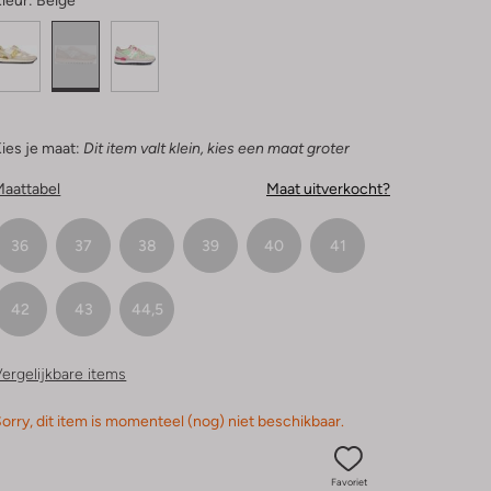
leur:
Beige
ies je maat:
Dit item valt klein, kies een maat groter
Maattabel
Maat uitverkocht?
36
37
38
39
40
41
42
43
44,5
ergelijkbare items
orry, dit item is momenteel (nog) niet beschikbaar.
Favoriet