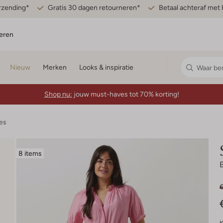
erzending*
Gratis 30 dagen retourneren*
Betaal achteraf met 
eren
Nieuw
Merken
Looks & inspiratie
Shop nu:
jouw must-haves tot 70% korting!
es
8 items