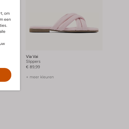
rt, om
om een
ies.
alle
ouw
Via Vai
Slippers
€ 89,99
+ meer kleuren