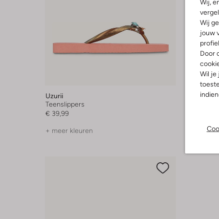
Wij, e
vergel
Wij ge
jouw v
profie
Door o
cooki
Wil je
toeste
indie
Uzurii
Uzurii
Teenslippers
Teenslip
€ 39,99
€ 36,99
Coo
+ meer kleuren
+ meer k