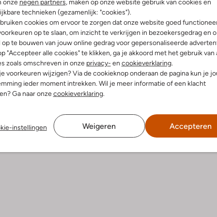
n onze
negen partners
, maken op onze website gebruik van cookies en
ijkbare technieken (gezamenlijk: "cookies").
bruiken cookies om ervoor te zorgen dat onze website goed functionee
oorkeuren op te slaan, om inzicht te verkrijgen in bezoekersgedrag en 
l op te bouwen van jouw online gedrag voor gepersonaliseerde advertent
p "Accepteer alle cookies" te klikken, ga je akkoord met het gebruik van 
es zoals omschreven in onze
privacy-
en
cookieverklaring
.
 je voorkeuren wijzigen? Via de cookieknop onderaan de pagina kun je j
mming ieder moment intrekken. Wil je meer informatie of een klacht
nen? Ga naar onze
cookieverklaring
.
Fitflop
pers
Teenslippers
€ 79,99
Weigeren
Accepteren
kie-instellingen
leuren
+ meer kleuren