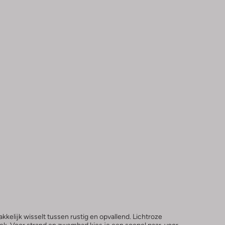
kelijk wisselt tussen rustig en opvallend. Lichtroze
roek. Voor strand en zwembad kies je een soepel paar, voor