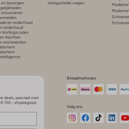
n en bezorgen
Veelgestelde vragen
Modetren
gelijkheden
Modetren
n retourneren
Schoenen
anmelden
aat en onderhoud
Schoenen
en onderhoud
r kortingscodes
en klachten
e voorwaarden
tatement
atement
 Intelligence
Betaalmethodes
e deals, speciaal voor
p € 150,- shoptegoed.
Volg ons
Omoda
Omoda
Omoda
Omoda
Om