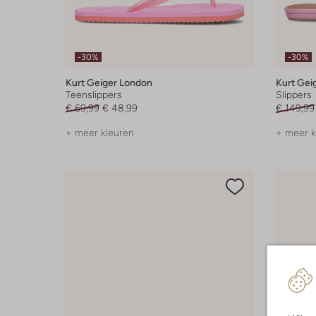
-30%
-30%
Kurt Geiger London
Kurt Gei
Teenslippers
Slippers
€ 69,99
€ 48,99
€ 149,99
+ meer kleuren
+ meer k