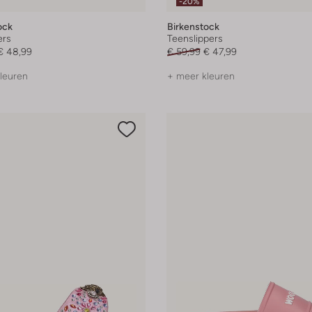
-20%
ock
Birkenstock
ers
Teenslippers
€ 48,99
€ 59,99
€ 47,99
leuren
+ meer kleuren