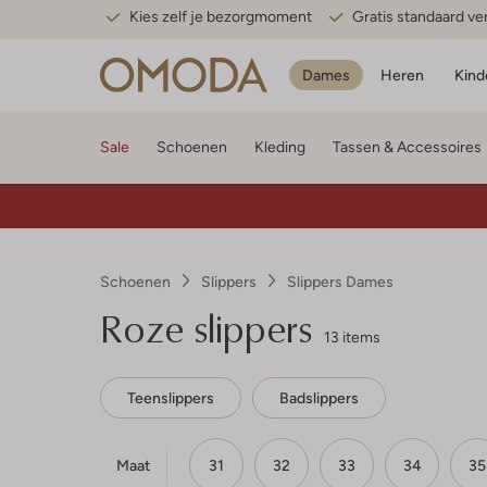
Kies zelf je bezorgmoment
Gratis standaard v
Dames
Heren
Kind
Sale
Schoenen
Kleding
Tassen & Accessoires
Schoenen
Slippers
Slippers Dames
Roze slippers
13 items
Teenslippers
Badslippers
Maat
31
32
33
34
35