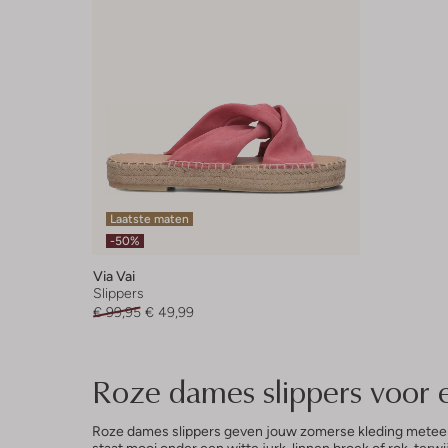
Laatste maten
-50%
Via Vai
Slippers
€ 99,95
€ 49,99
Roze dames slippers voor 
Roze dames slippers geven jouw zomerse kleding meteen ee
staat mooi onder een witte jurk, linnen broek of rok, terw