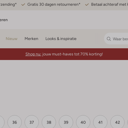
erzending*
Gratis 30 dagen retourneren*
Betaal achteraf met 
eren
Nieuw
Merken
Looks & inspiratie
Shop nu:
jouw must-haves tot 70% korting!
36
37
38
39
40
41
42