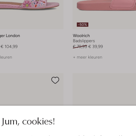
-50%
ger London
Woolrich
Badslippers
€ 104,99
€ 79,99
€ 39,99
leuren
+ meer kleuren
Jum, cookies!