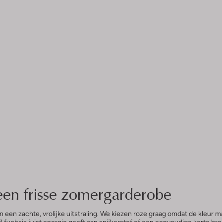
een frisse zomergarderobe
n zachte, vrolijke uitstraling. We kiezen roze graag omdat de kleur mak
ijl fuchsia juist energie geeft aan spijkerstof of een eenvoudige korte b