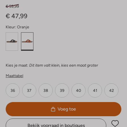
€ 59,99
€ 47,99
Kleur:
Oranje
Kies je maat:
Dit item valt klein, kies een maat groter
Maattabel
36
37
38
39
40
41
42
Voeg toe
Bekijk voorraad in boutiques