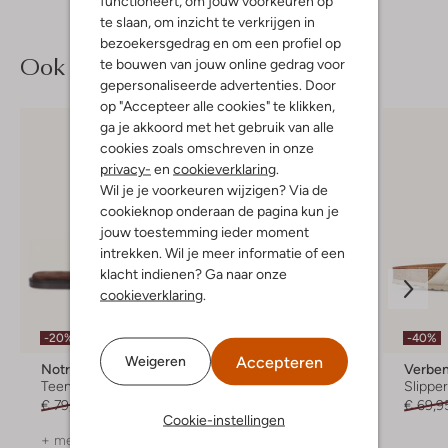
functioneert, om jouw voorkeuren op
te slaan, om inzicht te verkrijgen in
bezoekersgedrag en om een profiel op
Ook iets voor jou?
te bouwen van jouw online gedrag voor
gepersonaliseerde advertenties. Door
op "Accepteer alle cookies" te klikken,
ga je akkoord met het gebruik van alle
cookies zoals omschreven in onze
privacy-
en
cookieverklaring
.
Wil je je voorkeuren wijzigen? Via de
cookieknop onderaan de pagina kun je
jouw toestemming ieder moment
intrekken. Wil je meer informatie of een
klacht indienen? Ga naar onze
cookieverklaring
.
-20%
-50%
-40%
Accepteren
Weigeren
Notre-V
Notre-V
Verbe
Teenslippers
Teenslippers
Slippe
€ 79,99
€ 63,99
€ 89,99
€ 44,99
€ 69,9
Cookie-instellingen
+ meer kleuren
+ meer kleuren