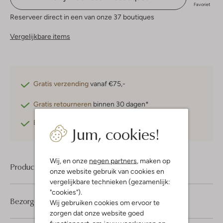
Favoriet
Reserveer direct in een van onze 37 boutiques
Vergelijkbare items
Gratis verzending
vanaf €75,-
Gratis retourneren
binnen 30 dagen*
Betaal achteraf
met Klarna
Jum, cookies!
Wij, en onze
negen partners
, maken op
Product informatie
onze website gebruik van cookies en
vergelijkbare technieken (gezamenlijk:
"cookies").
Bezorgen & retourneren
Wij gebruiken cookies om ervoor te
zorgen dat onze website goed