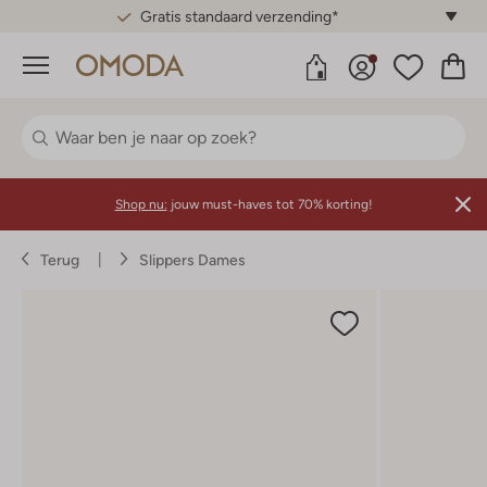
Gratis standaard verzending*
Menu
Shop nu:
jouw must-haves tot 70% korting!
Terug
Slippers Dames