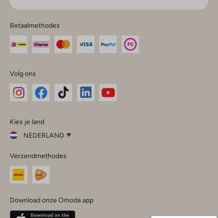
Betaalmethodes
Volg ons
Omoda
Omoda
Omoda
Omoda
Omoda
Kies je land
Instagram
Facebook
TikTok
LinkedIn
YouTube
NEDERLAND
Kies
Verzendmethodes
je
Sluit
land
Nederland
België
(Nederlands)
Download onze Omoda app
Belgique
(Français)