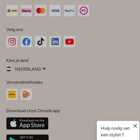
Volg ons
Omoda
Omoda
Omoda
Omoda
Omoda
Kies je land
Instagram
Facebook
TikTok
LinkedIn
YouTube
NEDERLAND
Kies
Verzendmethodes
je
Sluit
land
Nederland
België
(Nederlands)
Download onze Omoda app
Belgique
(Français)
Deutschland