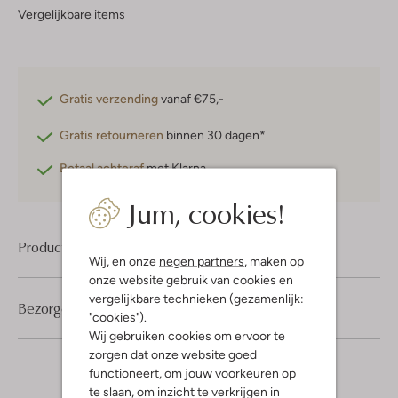
Vergelijkbare items
Gratis verzending
vanaf €75,-
Gratis retourneren
binnen 30 dagen*
Betaal achteraf
met Klarna
Jum, cookies!
Product informatie
Wij, en onze
negen partners
, maken op
onze website gebruik van cookies en
vergelijkbare technieken (gezamenlijk:
Bezorgen & retourneren
"cookies").
Wij gebruiken cookies om ervoor te
zorgen dat onze website goed
functioneert, om jouw voorkeuren op
te slaan, om inzicht te verkrijgen in