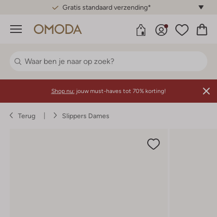
Gratis standaard verzending*
Menu
Shop nu:
jouw must-haves tot 70% korting!
Terug
Slippers Dames