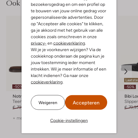
Ook iets voor jou?
bezoekersgedrag en om een profiel op
te bouwen van jouw online gedrag voor
gepersonaliseerde advertenties. Door
op "Accepteer alle cookies" te klikken,
ga je akkoord met het gebruik van alle
cookies zoals omschreven in onze
privacy-
en
cookieverklaring
.
Wil je je voorkeuren wijzigen? Via de
cookieknop onderaan de pagina kun je
jouw toestemming ieder moment
intrekken. Wil je meer informatie of een
klacht indienen? Ga naar onze
Laatste
cookieverklaring
.
-50%
-30%
-50%
Notre-V
Kurt Geiger London
Bibi Lo
Teenslippers
Teenslippers
Slippe
Accepteren
Weigeren
€ 79,99
€ 39,99
€ 69,99
€ 48,99
€ 79,9
+ meer kleuren
+ meer kleuren
Cookie-instellingen