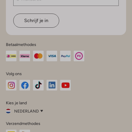
Schrijf je in
Betaalmethodes
Volg ons
Omoda
Omoda
Omoda
Omoda
Omoda
Kies je land
Instagram
Facebook
TikTok
LinkedIn
YouTube
NEDERLAND
Kies
Verzendmethodes
je
Sluit
land