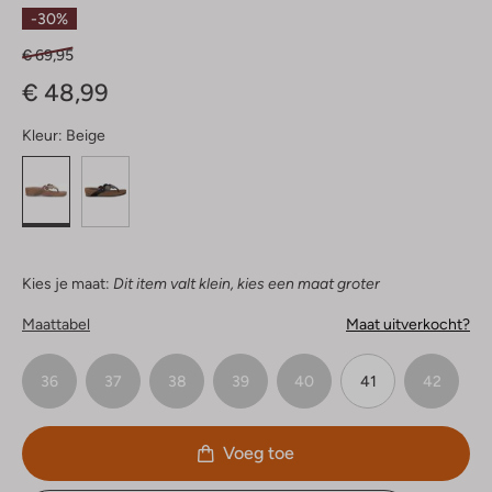
Sterren
-30%
€ 69,95
€ 48,99
Kleur:
Beige
Kies je maat:
Dit item valt klein, kies een maat groter
Maattabel
Maat uitverkocht?
36
37
38
39
40
41
42
Voeg toe