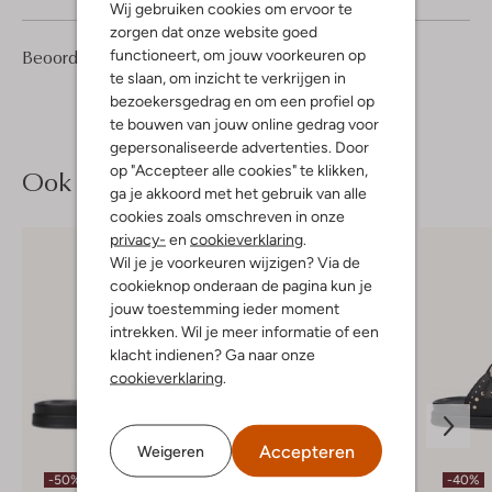
Wij gebruiken cookies om ervoor te
zorgen dat onze website goed
7
3
Beoordelingen
functioneert, om jouw voorkeuren op
(7)
3
/5
Sterren
te slaan, om inzicht te verkrijgen in
bezoekersgedrag en om een profiel op
te bouwen van jouw online gedrag voor
gepersonaliseerde advertenties. Door
op "Accepteer alle cookies" te klikken,
Ook iets voor jou?
ga je akkoord met het gebruik van alle
cookies zoals omschreven in onze
privacy-
en
cookieverklaring
.
Wil je je voorkeuren wijzigen? Via de
cookieknop onderaan de pagina kun je
jouw toestemming ieder moment
intrekken. Wil je meer informatie of een
klacht indienen? Ga naar onze
cookieverklaring
.
Accepteren
Weigeren
Laatste item
-50%
-40%
-30%