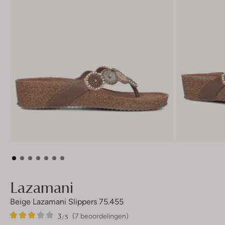
Lazamani
Beige Lazamani Slippers 75.455
3
7
3
/5
(7 beoordelingen)