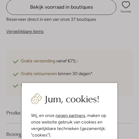
Bekijk voorraad in boutiques
Favoriet
Reserveer direct in een van onze 37 boutiques
Vergelijkbare items
Gratis verzending
vanaf €75,-
Gratis retourneren
binnen 30 dagen*
Betaal achteraf
met Klarna
Jum, cookies!
Product informatie
Wij, en onze
negen partners
, maken op
onze website gebruik van cookies en
vergelijkbare technieken (gezamenlijk:
Bezorgen & retourneren
"cookies").