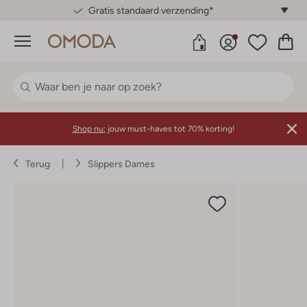
Gratis standaard verzending*
Menu
Shop nu:
jouw must-haves tot 70% korting!
Terug
Slippers Dames