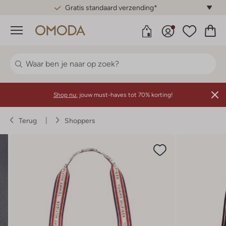
Gratis standaard verzending*
Menu
Shop nu:
jouw must-haves tot 70% korting!
Terug
Shoppers