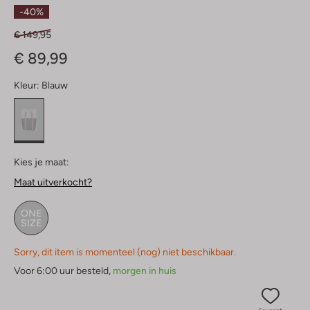
Sterren
-40%
€ 149,95
€ 89,99
Kleur:
Blauw
Kies je maat:
Maat uitverkocht?
ONE
SIZE
Sorry, dit item is momenteel (nog) niet beschikbaar.
Voor 6:00 uur besteld,
morgen in huis