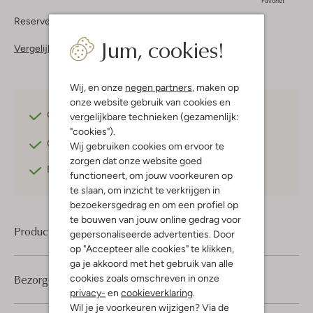
Favoriet
Reserveer direct in een van onze 37 boutiques
Jum, cookies!
Vergelijkbare items
Wij, en onze
negen partners
, maken op
onze website gebruik van cookies en
Gratis verzending
vanaf €75,-
vergelijkbare technieken (gezamenlijk:
"cookies").
Gratis retourneren
binnen 30 dagen*
Wij gebruiken cookies om ervoor te
zorgen dat onze website goed
Betaal achteraf
met Klarna
functioneert, om jouw voorkeuren op
te slaan, om inzicht te verkrijgen in
bezoekersgedrag en om een profiel op
te bouwen van jouw online gedrag voor
Product informatie
gepersonaliseerde advertenties. Door
op "Accepteer alle cookies" te klikken,
ga je akkoord met het gebruik van alle
Bezorgen & retourneren
cookies zoals omschreven in onze
privacy-
en
cookieverklaring
.
Wil je je voorkeuren wijzigen? Via de