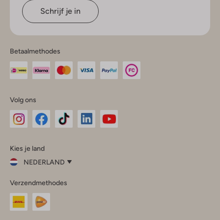
Schrijf je in
Betaalmethodes
Volg ons
Omoda
Omoda
Omoda
Omoda
Omoda
Kies je land
Instagram
Facebook
TikTok
LinkedIn
YouTube
NEDERLAND
Kies
Verzendmethodes
je
Sluit
land
Nederland