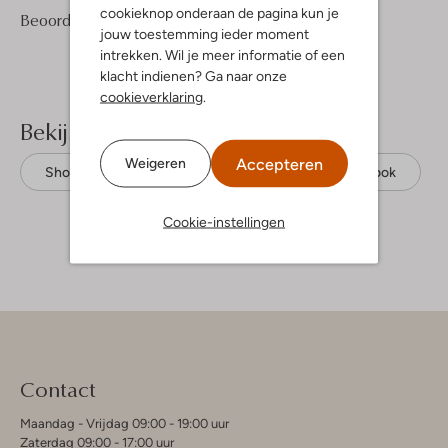
cookieknop onderaan de pagina kun je
1
5
Beoordelingen
(1)
5
/5
jouw toestemming ieder moment
Sterren
intrekken. Wil je meer informatie of een
klacht indienen? Ga naar onze
cookieverklaring
.
Bekijk meer
Accepteren
Weigeren
Shoppers
Tommy Hilfiger
Leatherlook
Cookie-instellingen
Contact
Maandag - Vrijdag 09:00 - 19:00 uur
Zaterdag 09:00 - 17:00 uur