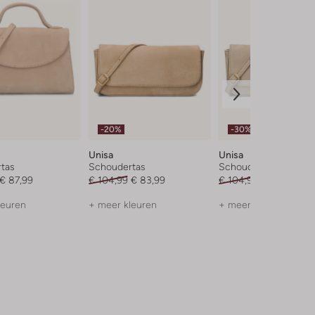
-20%
-30%
Unisa
Unisa
tas
Schoudertas
Schoudertas
€ 87,99
€ 104,99
€ 83,99
€ 104,99
€ 72,99
leuren
+ meer kleuren
+ meer kleuren