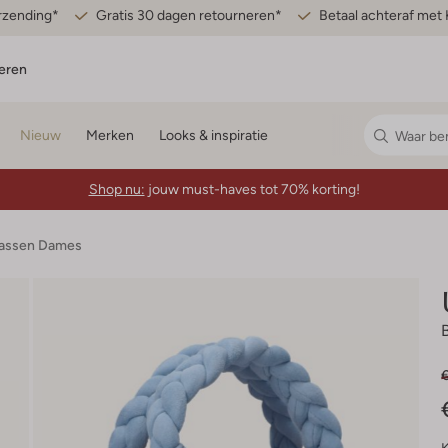
erzending*
Gratis 30 dagen retourneren*
Betaal achteraf met 
eren
Nieuw
Merken
Looks & inspiratie
Shop nu:
jouw must-haves tot 70% korting!
assen Dames