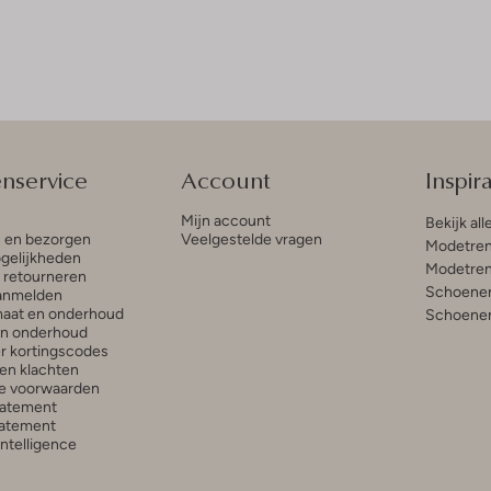
enservice
Account
Inspira
Mijn account
Bekijk all
n en bezorgen
Veelgestelde vragen
Modetren
gelijkheden
Modetren
n retourneren
Schoenen
anmelden
aat en onderhoud
Schoenen
en onderhoud
r kortingscodes
en klachten
e voorwaarden
tatement
atement
 Intelligence