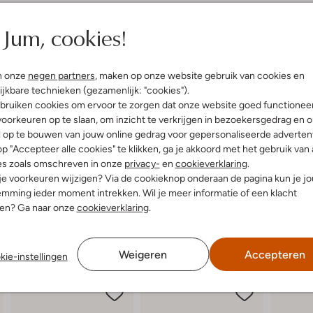
elling & Pasvorm
Omschrijving
Jum, cookies!
w
Voeg een vleugje glamour toe aa
UNISA. Deze stijlvolle tas is per
loft
n onze
negen partners
, maken op onze website gebruik van cookies en
vriendinnen. De binnenkant van za
uitenkant:
Suède
ijkbare technieken (gezamenlijk: "cookies").
Combineer deze tas met een elega
innenkant:
Textiel
bruiken cookies om ervoor te zorgen dat onze website goed functionee
verfijnde look. De blauwe kleur ge
:
17 X 5 X 15 Cm
tijdloze design ervoor zorgt dat je
oorkeuren op te slaan, om inzicht te verkrijgen in bezoekersgedrag en 
zelfvertrouwen uit bij elke geleg
 hengsel:
Nee
l op te bouwen van jouw online gedrag voor gepersonaliseerde advertent
p "Accepteer alle cookies" te klikken, ga je akkoord met het gebruik van 
es zoals omschreven in onze
privacy-
en
cookieverklaring
.
 je voorkeuren wijzigen? Via de cookieknop onderaan de pagina kun je j
mming ieder moment intrekken. Wil je meer informatie of een klacht
nen? Ga naar onze
cookieverklaring
.
Weigeren
Accepteren
kie-instellingen