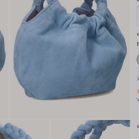
K
K
M
V
S
V
R