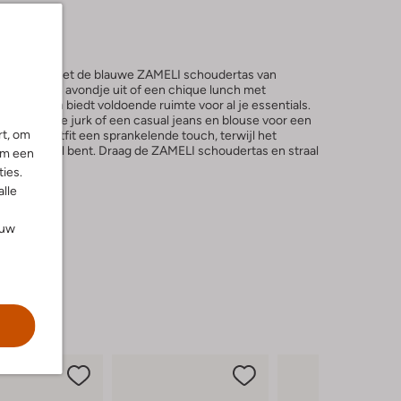
n je outfit met de blauwe ZAMELI schoudertas van
fect voor een avondje uit of een chique lunch met
cht katoen biedt voldoende ruimte voor al je essentials.
nte zwarte jurk of een casual jeans en blouse voor een
rt, om
eft elke outfit een sprankelende touch, terwijl het
 altijd in stijl bent. Draag de ZAMELI schoudertas en straal
om een
enheid.
ies.
alle
ouw