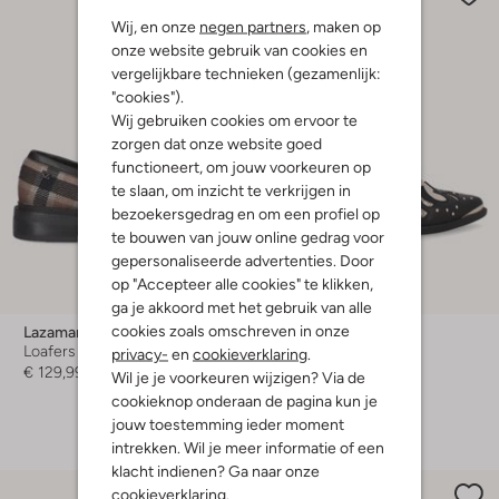
Wij, en onze
negen partners
, maken op
onze website gebruik van cookies en
vergelijkbare technieken (gezamenlijk:
"cookies").
Wij gebruiken cookies om ervoor te
zorgen dat onze website goed
functioneert, om jouw voorkeuren op
te slaan, om inzicht te verkrijgen in
bezoekersgedrag en om een profiel op
te bouwen van jouw online gedrag voor
gepersonaliseerde advertenties. Door
op "Accepteer alle cookies" te klikken,
ga je akkoord met het gebruik van alle
cookies zoals omschreven in onze
Lazamani
Lazamani
Loafers
Enkellaarsjes
privacy-
en
cookieverklaring
.
€ 129,99
€ 169,99
Wil je je voorkeuren wijzigen? Via de
cookieknop onderaan de pagina kun je
+ meer kleuren
jouw toestemming ieder moment
intrekken. Wil je meer informatie of een
klacht indienen? Ga naar onze
cookieverklaring
.