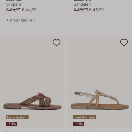
Slippers
Sandalen
€ 64,99
€ 44,99
€ 69,99
€ 48,99
+ meer kleuren
Laatste item
Laatste item
-30%
-10%