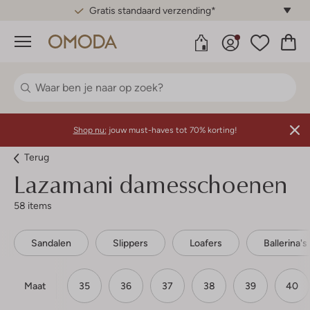
Gratis standaard verzending*
Menu
Shop nu:
jouw must-haves tot 70% korting!
Terug
Lazamani damesschoenen
58 items
Sandalen
Slippers
Loafers
Ballerina's
Maat
35
36
37
38
39
40