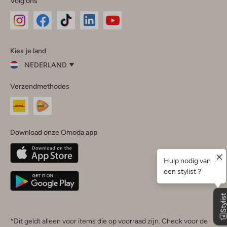
Volg ons
Omoda
Omoda
Omoda
Omoda
Omoda
Kies je land
Instagram
Facebook
TikTok
LinkedIn
YouTube
NEDERLAND
Kies
Verzendmethodes
je
Sluit
land
Nederland
België
(Nederlands)
Download onze Omoda app
Belgique
(Français)
Deutschland
*Dit geldt alleen voor items die op voorraad zijn. Check voor de