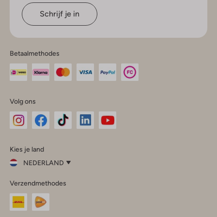
Schrijf je in
Betaalmethodes
Volg ons
Omoda
Omoda
Omoda
Omoda
Omoda
Kies je land
Instagram
Facebook
TikTok
LinkedIn
YouTube
NEDERLAND
Kies
Verzendmethodes
je
Sluit
land
Nederland