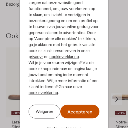
zorgen dat onze website goed
Bezorgen & retourneren
functioneert, om jouw voorkeuren op
te slaan, om inzicht te verkrijgen in
bezoekersgedrag en om een profiel op
te bouwen van jouw online gedrag voor
gepersonaliseerde advertenties. Door
Ook iets voor jou?
op "Accepteer alle cookies" te klikken,
ga je akkoord met het gebruik van alle
cookies zoals omschreven in onze
privacy-
en
cookieverklaring
.
Wil je je voorkeuren wijzigen? Via de
cookieknop onderaan de pagina kun je
jouw toestemming ieder moment
intrekken. Wil je meer informatie of een
klacht indienen? Ga naar onze
cookieverklaring
.
Accepteren
Weigeren
-30%
-30%
-20%
Lazamani
Notre-V
Notre
Slippers
Teenslippers
Slippe