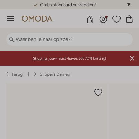
Gratis standaard verzending*
Menu
Shop nu:
jouw must-haves tot 70% korting!
Terug
Slippers Dames