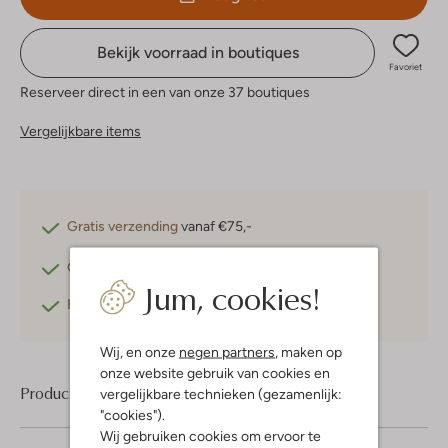
Bekijk voorraad in boutiques
Favoriet
Reserveer direct in een van onze 37 boutiques
Vergelijkbare items
Gratis verzending
vanaf €75,-
Gratis retourneren
binnen 30 dagen*
Jum, cookies!
Betaal achteraf
met Klarna
Wij, en onze
negen partners
, maken op
onze website gebruik van cookies en
Product informatie
vergelijkbare technieken (gezamenlijk:
"cookies").
Wij gebruiken cookies om ervoor te