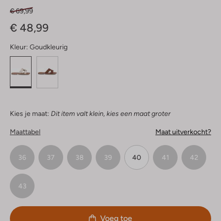
€ 69,99
€ 48,99
Kleur:
Goudkleurig
Kies je maat:
Dit item valt klein, kies een maat groter
Maattabel
Maat uitverkocht?
36
37
38
39
40
41
42
43
Voeg toe