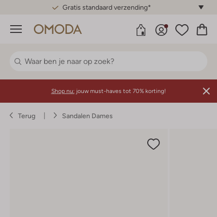
Gratis standaard verzending*
Menu
Shop nu:
jouw must-haves tot 70% korting!
Terug
Sandalen Dames