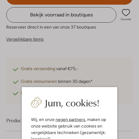
Bekijk voorraad in boutiques
Favoriet
Reserveer direct in een van onze 37 boutiques
Vergelijkbare items
Gratis verzending
vanaf €75,-
Gratis retourneren
binnen 30 dagen*
Betaal achteraf
met Klarna
Jum, cookies!
Wij, en onze
negen partners
, maken op
Product informatie
onze website gebruik van cookies en
vergelijkbare technieken (gezamenlijk:
"cookies").