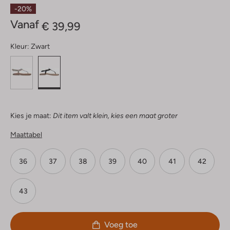
Sterren
-20%
Vanaf
€ 39,99
Kleur:
Zwart
Kies je maat:
Dit item valt klein, kies een maat groter
Maattabel
36
37
38
39
40
41
42
43
Voeg toe