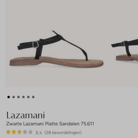
Lazamani
Zwarte Lazamani Platte Sandalen 75.611
3
28
3
/5
(28 beoordelingen)