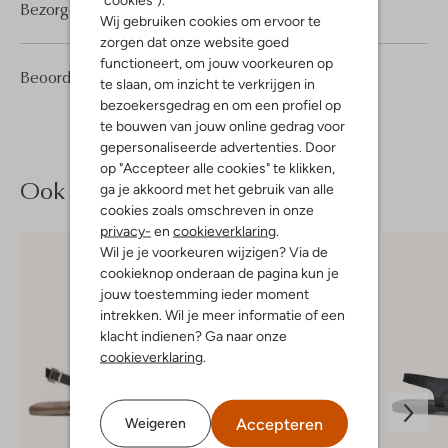
Bezorgen & retourneren
Wij gebruiken cookies om ervoor te
zorgen dat onze website goed
functioneert, om jouw voorkeuren op
28
3
Beoordelingen
(28)
3
/5
te slaan, om inzicht te verkrijgen in
Sterren
bezoekersgedrag en om een profiel op
te bouwen van jouw online gedrag voor
gepersonaliseerde advertenties. Door
op "Accepteer alle cookies" te klikken,
Ook iets voor jou?
ga je akkoord met het gebruik van alle
cookies zoals omschreven in onze
privacy-
en
cookieverklaring
.
Wil je je voorkeuren wijzigen? Via de
cookieknop onderaan de pagina kun je
jouw toestemming ieder moment
intrekken. Wil je meer informatie of een
klacht indienen? Ga naar onze
cookieverklaring
.
Accepteren
Weigeren
Laatste items