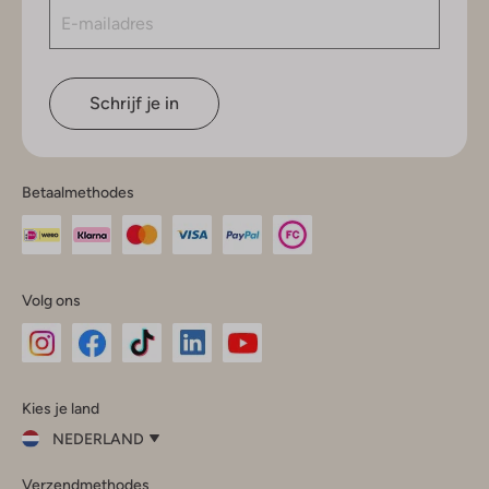
Schrijf je in
Betaalmethodes
Volg ons
Omoda
Omoda
Omoda
Omoda
Omoda
Kies je land
Instagram
Facebook
TikTok
LinkedIn
YouTube
NEDERLAND
Kies
Verzendmethodes
je