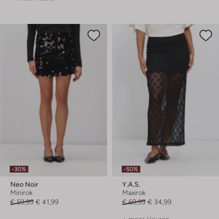
-30%
-50%
Neo Noir
Y.a.s.
Minirok
Maxirok
€ 59,99
€ 41,99
€ 69,99
€ 34,99