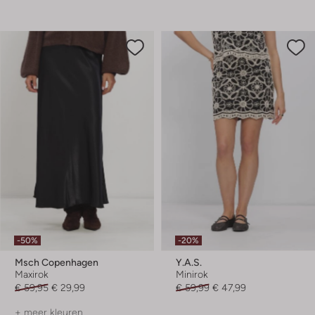
-50%
-20%
Msch Copenhagen
Y.a.s.
Maxirok
Minirok
€ 59,95
€ 29,99
€ 59,99
€ 47,99
+ meer kleuren