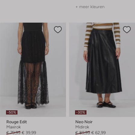
+ meer kleuren
-50%
-30%
Rouge Edit
Neo Noir
Maxirok
Midirok
€ 79,99
€ 39,99
€ 89,99
€ 62,99