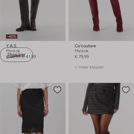
-40%
Y.a.s.
Co'couture
Minirok
Minirok
Shop hier
€ 69,99
€ 41,99
€ 79,99
+ meer kleuren