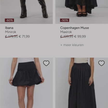
-60%
-50%
Ibana
Copenhagen Muse
Minirok
Maxirok
€ 179,95
€ 71,99
€ 199,99
€ 99,99
+ meer kleuren