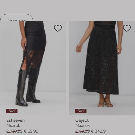
Shop hier
-50%
-50%
Est'seven
Object
Midirok
Maxirok
€ 139,99
€ 69,99
€ 69,99
€ 34,99