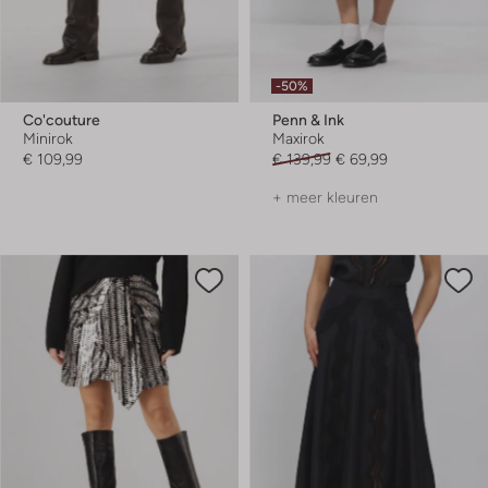
-50%
Co'couture
Penn & Ink
Minirok
Maxirok
€ 109,99
€ 139,99
€ 69,99
+ meer kleuren