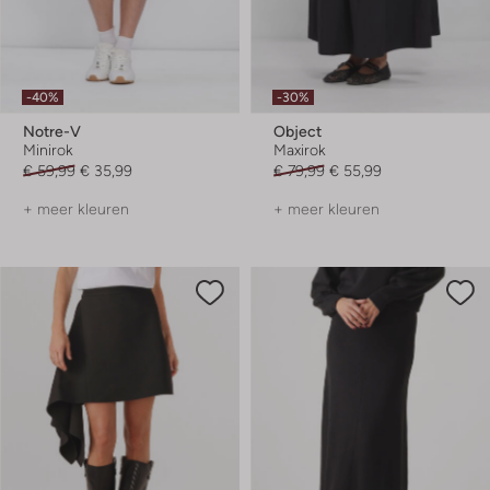
-40%
-30%
Notre-V
Object
Minirok
Maxirok
€ 59,99
€ 35,99
€ 79,99
€ 55,99
+ meer kleuren
+ meer kleuren