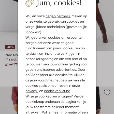
Jum, cookies!
Wij, en onze
negen partners
, maken op
onze website gebruik van cookies en
vergelijkbare technieken (gezamenlijk:
"cookies").
Wij gebruiken cookies om ervoor te
zorgen dat onze website goed
-40%
functioneert, om jouw voorkeuren op
te slaan, om inzicht te verkrijgen in
Neo Noir
Msch Copenhagen
bezoekersgedrag en om een profiel op
Minirok
Minirok
te bouwen van jouw online gedrag voor
€ 59,99
€ 35,99
€ 49,99
gepersonaliseerde advertenties. Door
+ meer kleuren
op "Accepteer alle cookies" te klikken,
ga je akkoord met het gebruik van alle
cookies zoals omschreven in onze
privacy-
en
cookieverklaring
.
Wil je je voorkeuren wijzigen? Via de
cookieknop onderaan de pagina kun je
jouw toestemming ieder moment
intrekken. Wil je meer informatie of een