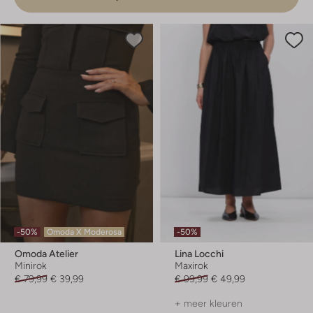
-50%
Omoda X Moderosa
-50%
Omoda Atelier
Lina Locchi
Minirok
Maxirok
€ 79,99
€ 39,99
€ 99,99
€ 49,99
+ meer kleuren