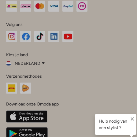
Volg ons
Omoda
Omoda
Omoda
Omoda
Omoda
Kies je land
Instagram
Facebook
TikTok
LinkedIn
YouTube
NEDERLAND
Kies
Verzendmethodes
je
Sluit
land
Nederland
België
(Nederlands)
Download onze Omoda app
Belgique
(Français)
Deutschland