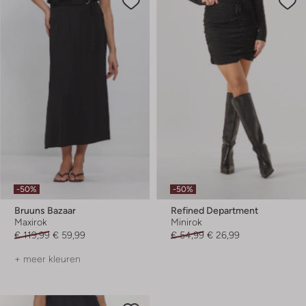
-50%
-50%
Bruuns Bazaar
Refined Department
Maxirok
Minirok
€ 119,99
€ 59,99
€ 54,99
€ 26,99
+ meer kleuren