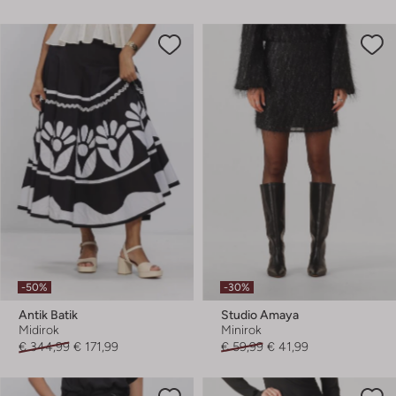
-50%
-30%
Antik Batik
Studio Amaya
Midirok
Minirok
€ 344,99
€ 171,99
€ 59,99
€ 41,99