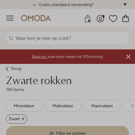
Gratis standaard verzending*
Menu
Shop nu:
jouw must-haves tot 70% korting!
Terug
Zwarte rokken
195 items
Minirokken
Midirokken
Maxirokken
S
Zwart
Filter en sorteer