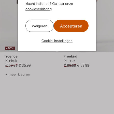
klacht indienen? Ga naar onze
cookieverklaring
.
Accepteren
Weigeren
Cookie-instellingen
-40%
-40%
Ydence
Freebird
Minirok
Minirok
€ 59,99
€ 35,99
€ 89,99
€ 53,99
+ meer kleuren