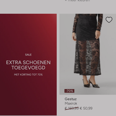
+ meer kleuren
-70%
Gestuz
Maxirok
€ 169,99
€ 50,99