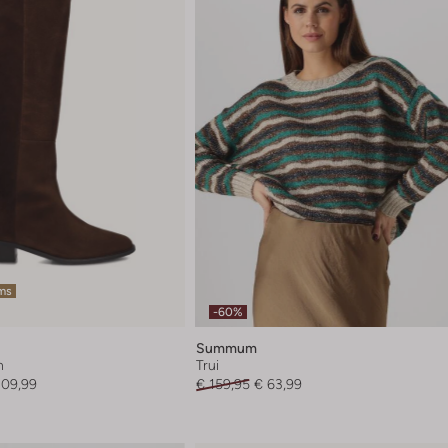
ems
-60%
Summum
n
Trui
209,99
€ 159,95
€ 63,99