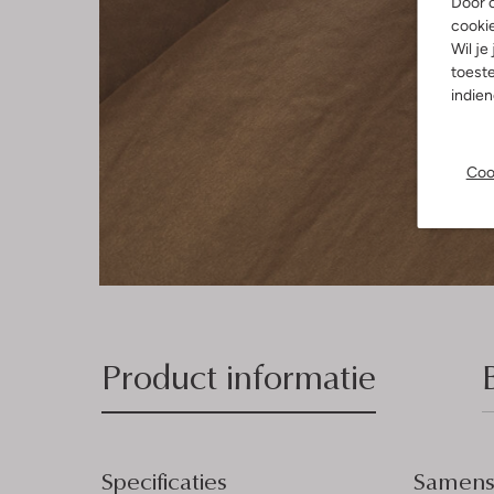
Door o
cooki
Wil je
toeste
indie
Coo
Product informatie
Specificaties
Samenst