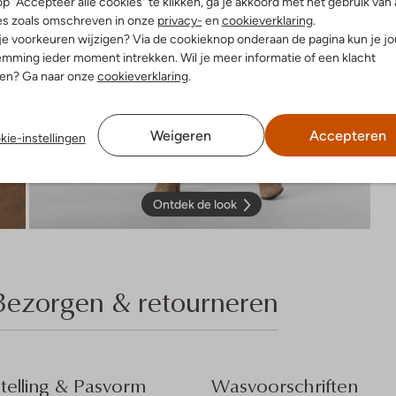
p "Accepteer alle cookies" te klikken, ga je akkoord met het gebruik van 
es zoals omschreven in onze
privacy-
en
cookieverklaring
.
 je voorkeuren wijzigen? Via de cookieknop onderaan de pagina kun je j
mming ieder moment intrekken. Wil je meer informatie of een klacht
nen? Ga naar onze
cookieverklaring
.
Weigeren
Accepteren
kie-instellingen
Ontdek de look
Bezorgen & retourneren
elling & Pasvorm
Wasvoorschriften