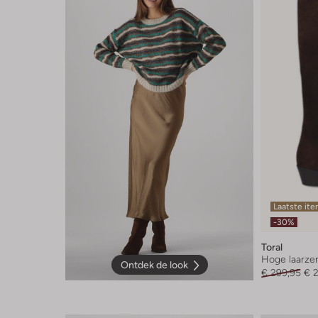
Laatste it
-30%
Toral
Hoge laarze
Ontdek de look
€ 299,95
€ 