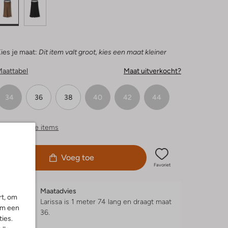
ies je maat:
Dit item valt groot, kies een maat kleiner
Maattabel
Maat uitverkocht?
34
36
38
40
42
44
ergelijkbare items
Voeg toe
Favoriet
Maatadvies
rt, om
Larissa is 1 meter 74 lang en draagt maat
om een
36.
ies.