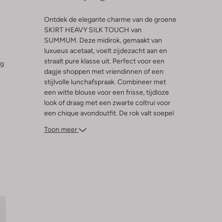
Ontdek de elegante charme van de groene
SKIRT HEAVY SILK TOUCH van
SUMMUM. Deze midirok, gemaakt van
l
luxueus acetaat, voelt zijdezacht aan en
straalt pure klasse uit. Perfect voor een
ng
dagje shoppen met vriendinnen of een
stijlvolle lunchafspraak. Combineer met
een witte blouse voor een frisse, tijdloze
look of draag met een zwarte coltrui voor
een chique avondoutfit. De rok valt soepel
om je heen en biedt ultiem draagcomfort.
Toon meer
Een veelzijdige must-have voor elke
damesgarderobe die moeiteloos stijl en
comfort samenbrengt.