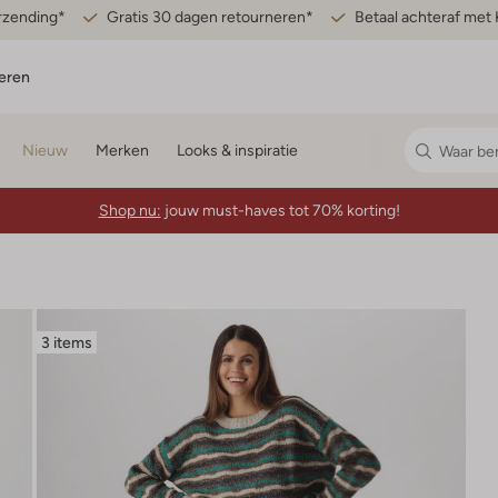
erzending*
Gratis 30 dagen retourneren*
Betaal achteraf met 
eren
Nieuw
Merken
Looks & inspiratie
Shop nu:
jouw must-haves tot 70% korting!
3 items