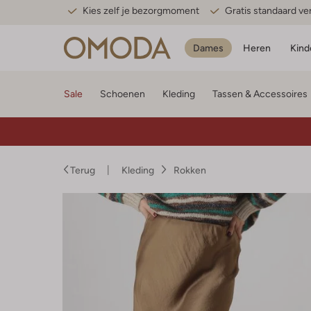
Kies zelf je bezorgmoment
Gratis standaard v
Dames
Heren
Kind
Sale
Schoenen
Kleding
Tassen & Accessoires
Terug
Kleding
Rokken