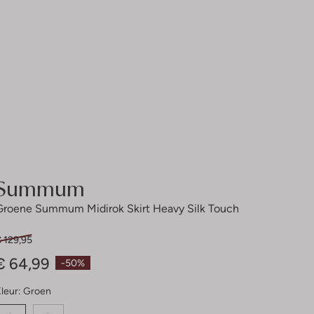
Summum
Groene Summum Midirok Skirt Heavy Silk Touch
 129,95
€ 64,99
-50%
leur:
Groen