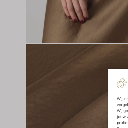
Wij, e
vergel
Wij ge
jouw v
profie