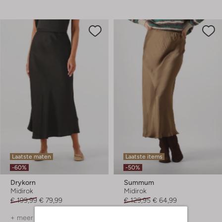
Laatste maten
Laatste items
-60%
-50%
Drykorn
Summum
Midirok
Midirok
€ 199,99
€ 79,99
€ 129,95
€ 64,99
+ meer kleuren
+ meer kleuren