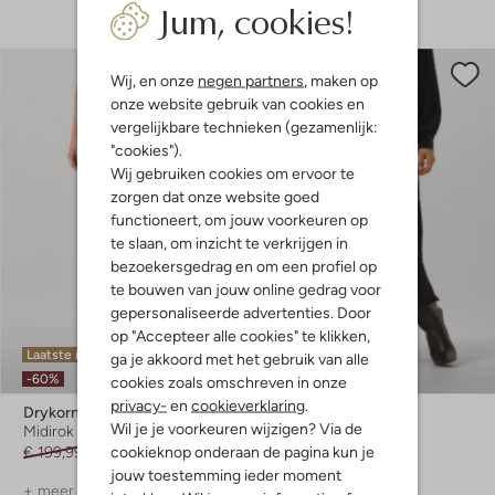
Jum, cookies!
Wij, en onze
negen partners
, maken op
onze website gebruik van cookies en
vergelijkbare technieken (gezamenlijk:
"cookies").
Wij gebruiken cookies om ervoor te
zorgen dat onze website goed
functioneert, om jouw voorkeuren op
te slaan, om inzicht te verkrijgen in
bezoekersgedrag en om een profiel op
te bouwen van jouw online gedrag voor
gepersonaliseerde advertenties. Door
op "Accepteer alle cookies" te klikken,
Laatste item
Laatste maten
ga je akkoord met het gebruik van alle
-60%
-50%
cookies zoals omschreven in onze
privacy-
en
cookieverklaring
.
Drykorn
Summum
Wil je je voorkeuren wijzigen? Via de
Midirok
Midirok
cookieknop onderaan de pagina kun je
€ 199,99
€ 79,99
€ 129,95
€ 64,99
jouw toestemming ieder moment
+ meer kleuren
+ meer kleuren