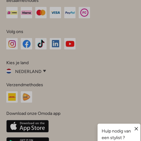
Betaalmethodes
Volg ons
Omoda
Omoda
Omoda
Omoda
Omoda
Kies je land
Instagram
Facebook
TikTok
LinkedIn
YouTube
NEDERLAND
Kies
Verzendmethodes
je
Sluit
land
Nederland
België
(Nederlands)
Download onze Omoda app
Belgique
(Français)
Deutschland