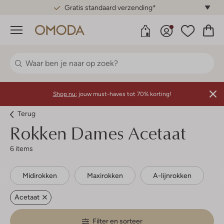
Gratis standaard verzending*
Menu
Shop nu:
jouw must-haves tot 70% korting!
Terug
Rokken Dames Acetaat
6 items
Midirokken
Maxirokken
A-lijnrokken
Acetaat
Filter en sorteer