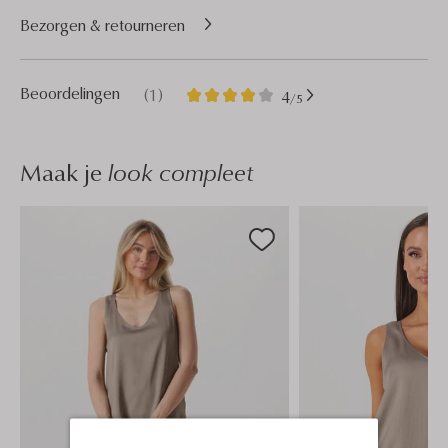
Bezorgen & retourneren
1
4
Beoordelingen
(1)
4
/5
Sterren
Maak je
look compleet