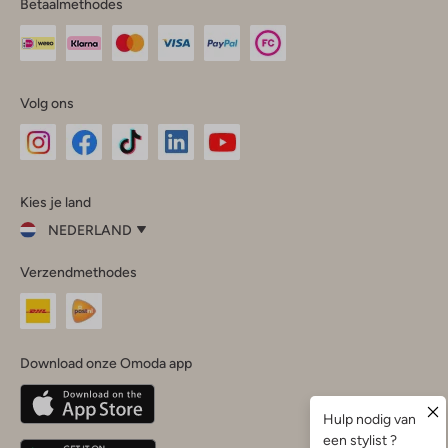
Betaalmethodes
Volg ons
Omoda
Omoda
Omoda
Omoda
Omoda
Kies je land
Instagram
Facebook
TikTok
LinkedIn
YouTube
NEDERLAND
Kies
Verzendmethodes
je
Sluit
land
Nederland
België
(Nederlands)
Download onze Omoda app
Belgique
(Français)
Deutschland