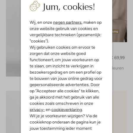
Jum, cookies!
Wij, en onze
negen partners
, maken op
onze website gebruik van cookies en
Laatste items
vergelijkbare technieken (gezamenlijk:
-30%
"cookies").
Drykorn
Wij gebruiken cookies om ervoor te
Top
zorgen dat onze website goed
€ 99,99
€ 69,99
functioneert, om jouw voorkeuren op
te slaan, om inzicht te verkrijgen in
+ meer kleuren
Ontdek de look
bezoekersgedrag en om een profiel op
te bouwen van jouw online gedrag voor
gepersonaliseerde advertenties. Door
op "Accepteer alle cookies" te klikken,
ga je akkoord met het gebruik van alle
cookies zoals omschreven in onze
privacy-
en
cookieverklaring
.
Wil je je voorkeuren wijzigen? Via de
cookieknop onderaan de pagina kun je
jouw toestemming ieder moment