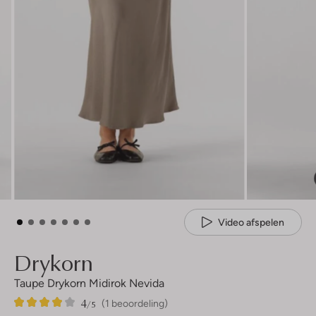
Video afspelen
Drykorn
Taupe Drykorn Midirok Nevida
4
1
4
/5
(1 beoordeling)