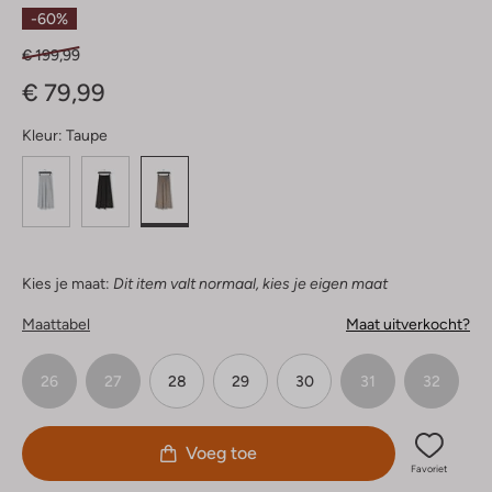
Sterren
-60%
€ 199,99
€ 79,99
Kleur:
Taupe
Kies je maat:
Dit item valt normaal, kies je eigen maat
Maattabel
Maat uitverkocht?
26
27
28
29
30
31
32
Voeg toe
Favoriet