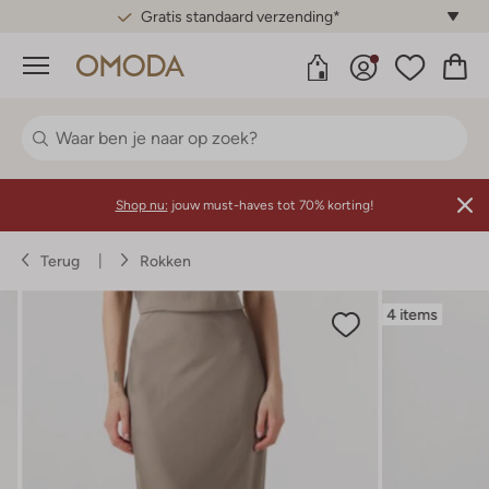
Gratis standaard verzending*
Menu
Shop nu:
jouw must-haves tot 70% korting!
Terug
Rokken
4 items