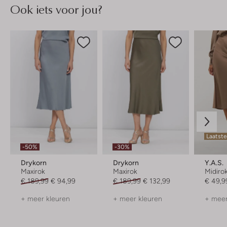
Ook iets voor jou?
Laatst
-50%
-30%
Drykorn
Drykorn
Y.a.s.
Maxirok
Maxirok
Midiro
€ 189,99
€ 94,99
€ 189,99
€ 132,99
€ 49,9
+ meer kleuren
+ meer kleuren
+ meer