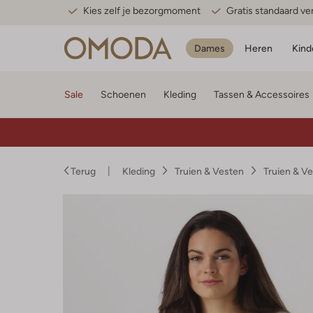
Kies zelf je bezorgmoment
Gratis standaard v
Dames
Heren
Kind
Sale
Schoenen
Kleding
Tassen & Accessoires
Terug
Kleding
Truien & Vesten
Truien & V