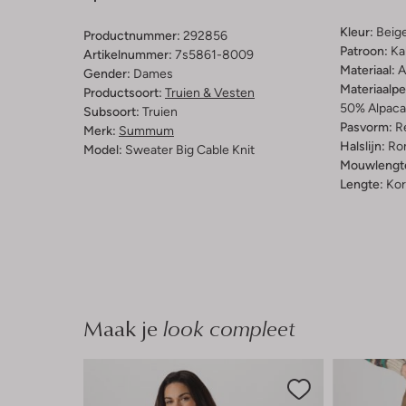
Kleur:
Beig
Productnummer:
292856
Patroon:
Ka
Artikelnummer:
7s5861-8009
Materiaal:
A
Gender:
Dames
Materiaalp
Productsoort:
Truien & Vesten
50% Alpaca
Subsoort:
Truien
Pasvorm:
Re
Merk:
Summum
Halslijn:
Ro
Model:
Sweater Big Cable Knit
Mouwlengt
Lengte:
Kor
Maak je
look compleet