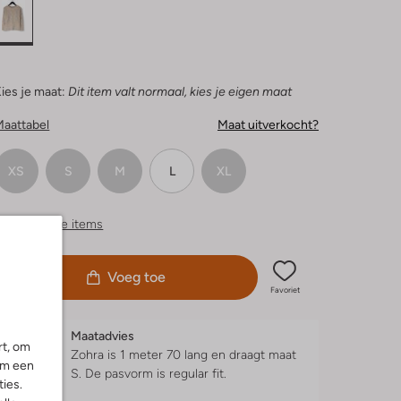
ies je maat:
Dit item valt normaal, kies je eigen maat
Maattabel
Maat uitverkocht?
XS
S
M
L
XL
ergelijkbare items
Voeg toe
Favoriet
Maatadvies
rt, om
Zohra is 1 meter 70 lang en draagt maat
om een
S.
De pasvorm is
regular fit
.
ies.