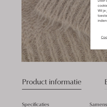
Door o
cooki
Wil je
toeste
indie
Coo
Product informatie
Specificaties
Samenst