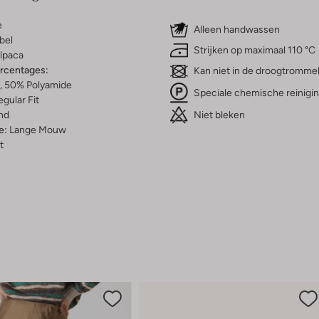
e
Alleen handwassen
bel
Strijken op maximaal 110 °C
lpaca
ercentages:
Kan niet in de droogtromme
, 50% Polyamide
Speciale chemische reinigi
gular Fit
Niet bleken
nd
e:
Lange Mouw
t