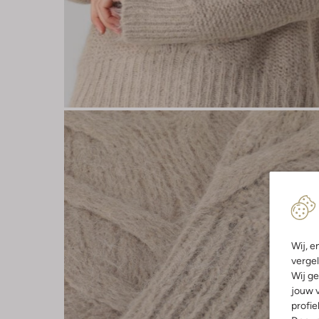
Wij, e
vergel
Wij ge
jouw v
profie