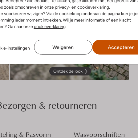
p "Accepteer alle cookies" te klikken, ga je akkoord met het gebruik van 
es zoals omschreven in onze
privacy-
en
cookieverklaring
.
 je voorkeuren wijzigen? Via de cookieknop onderaan de pagina kun je j
mming ieder moment intrekken. Wil je meer informatie of een klacht
nen? Ga naar onze
cookieverklaring
.
Weigeren
Accepteren
kie-instellingen
Ontdek de look
Bezorgen & retourneren
elling & Pasvorm
Wasvoorschriften