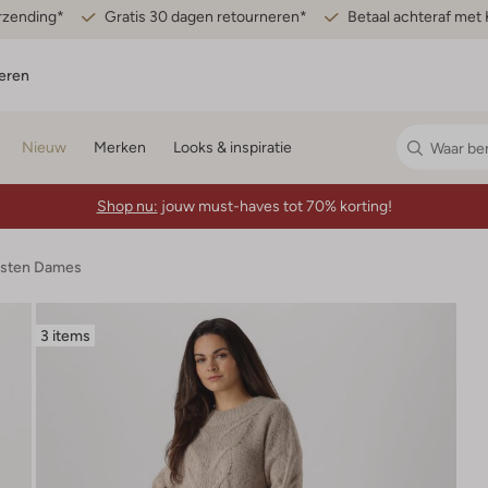
erzending*
Gratis 30 dagen retourneren*
Betaal achteraf met 
eren
Nieuw
Merken
Looks & inspiratie
Shop nu:
jouw must-haves tot 70% korting!
esten Dames
3 items