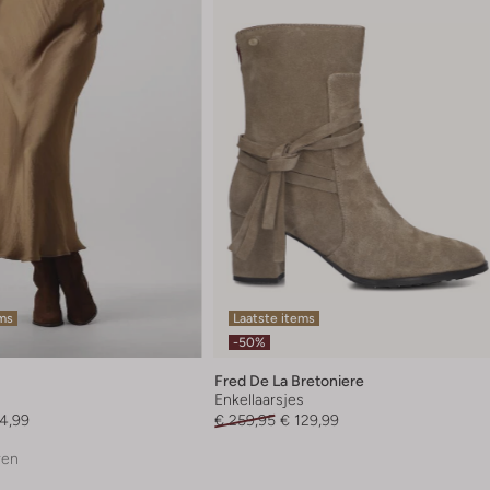
ems
Laatste items
-50%
Fred De La Bretoniere
Enkellaarsjes
4,99
€ 259,95
€ 129,99
ren