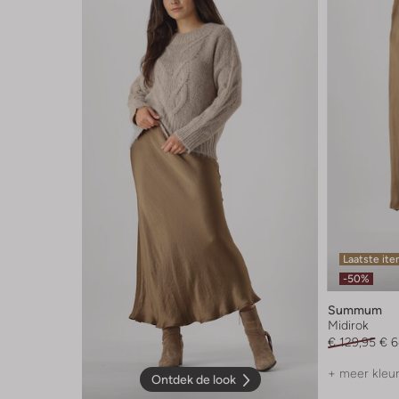
Laatste it
-50%
Summum
Midirok
€ 129,95
€ 6
+ meer kleu
Ontdek de look