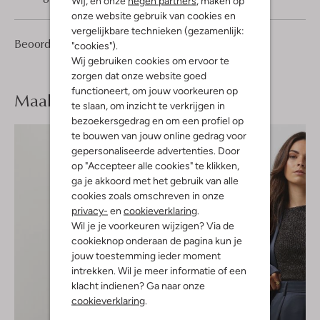
Wij, en onze
negen partners
, maken op
onze website gebruik van cookies en
vergelijkbare technieken (gezamenlijk:
4
5
Beoordelingen
(4)
5
"cookies").
/5
Sterren
Wij gebruiken cookies om ervoor te
zorgen dat onze website goed
functioneert, om jouw voorkeuren op
Maak je
look compleet
te slaan, om inzicht te verkrijgen in
bezoekersgedrag en om een profiel op
te bouwen van jouw online gedrag voor
gepersonaliseerde advertenties. Door
op "Accepteer alle cookies" te klikken,
ga je akkoord met het gebruik van alle
cookies zoals omschreven in onze
privacy-
en
cookieverklaring
.
Wil je je voorkeuren wijzigen? Via de
cookieknop onderaan de pagina kun je
jouw toestemming ieder moment
intrekken. Wil je meer informatie of een
klacht indienen? Ga naar onze
cookieverklaring
.