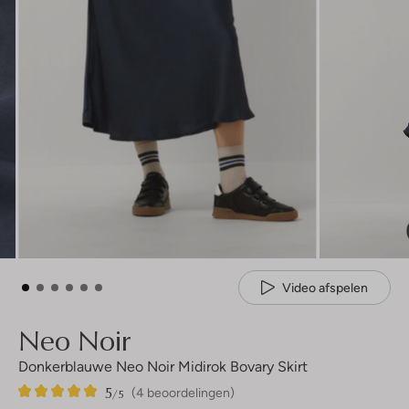
Video afspelen
Neo Noir
Donkerblauwe Neo Noir Midirok Bovary Skirt
5
4
5
/5
(4 beoordelingen)