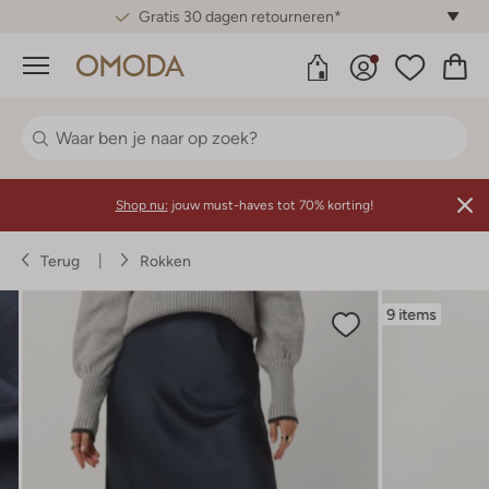
Betaal achteraf met Klarna
Menu
Shop nu:
jouw must-haves tot 70% korting!
Terug
Rokken
9 items