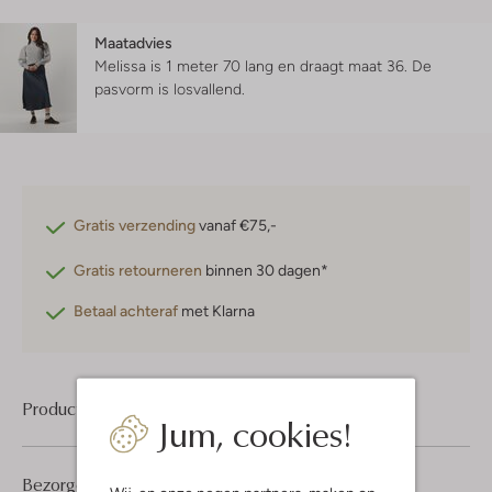
Maatadvies
Melissa is 1 meter 70 lang en draagt maat 36.
De
pasvorm is
losvallend
.
Gratis verzending
vanaf €75,-
Gratis retourneren
binnen 30 dagen*
Betaal achteraf
met Klarna
Product informatie
Jum, cookies!
Bezorgen & retourneren