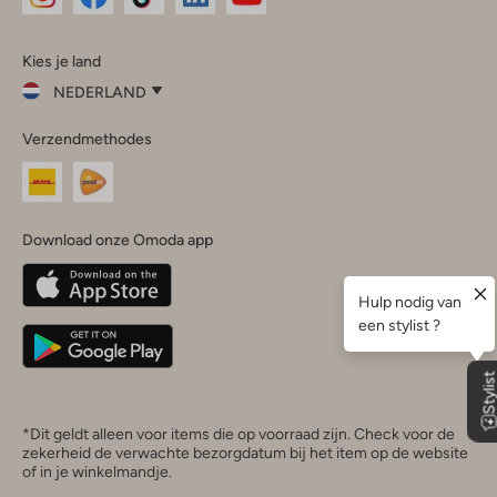
Omoda
Omoda
Omoda
Omoda
Omoda
Kies je land
Instagram
Facebook
TikTok
LinkedIn
YouTube
NEDERLAND
Kies
Verzendmethodes
je
Sluit
land
Nederland
België
(Nederlands)
Download onze Omoda app
Belgique
(Français)
Deutschland
*Dit geldt alleen voor items die op voorraad zijn. Check voor de
zekerheid de verwachte bezorgdatum bij het item op de website
of in je winkelmandje.