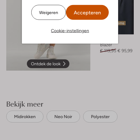
Accepteren
Weigeren
Laatste items
-20%
Cookie-instellingen
Neo Noir
Blazer
€ 119,95
€ 95,99
Ontdek de look
Bekijk meer
Midirokken
Neo Noir
Polyester