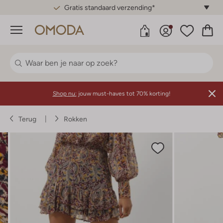
Gratis standaard verzending*
Menu
Shop nu:
jouw must-haves tot 70% korting!
Terug
Rokken