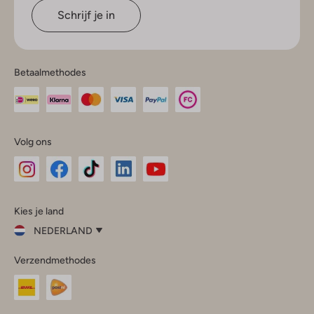
Schrijf je in
Betaalmethodes
Volg ons
Omoda
Omoda
Omoda
Omoda
Omoda
Kies je land
Instagram
Facebook
TikTok
LinkedIn
YouTube
NEDERLAND
Kies
Verzendmethodes
je
Sluit
land
Nederland