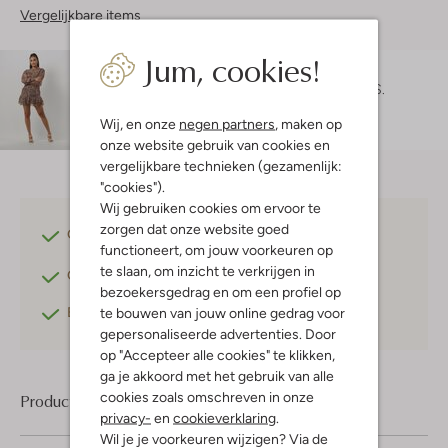
Vergelijkbare items
Jum, cookies!
Maatadvies
Maruschka is 1 meter 72 lang en draagt maat S.
Wij, en onze
negen partners
, maken op
onze website gebruik van cookies en
vergelijkbare technieken (gezamenlijk:
"cookies").
Wij gebruiken cookies om ervoor te
zorgen dat onze website goed
Gratis verzending
vanaf €75,-
functioneert, om jouw voorkeuren op
te slaan, om inzicht te verkrijgen in
Gratis retourneren
binnen 30 dagen*
bezoekersgedrag en om een profiel op
Betaal achteraf
met Klarna
te bouwen van jouw online gedrag voor
gepersonaliseerde advertenties. Door
op "Accepteer alle cookies" te klikken,
ga je akkoord met het gebruik van alle
cookies zoals omschreven in onze
Product informatie
privacy-
en
cookieverklaring
.
Wil je je voorkeuren wijzigen? Via de