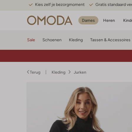
Kies zelf je bezorgmoment
Gratis standaard v
Dames
Heren
Kind
Sale
Schoenen
Kleding
Tassen & Accessoires
Terug
Kleding
Jurken