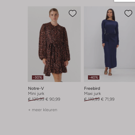
-30%
-40%
Notre-V
Freebird
Mini jurk
Maxi jurk
€ 129,99
€ 90,99
€ 119,99
€ 71,99
+ meer kleuren