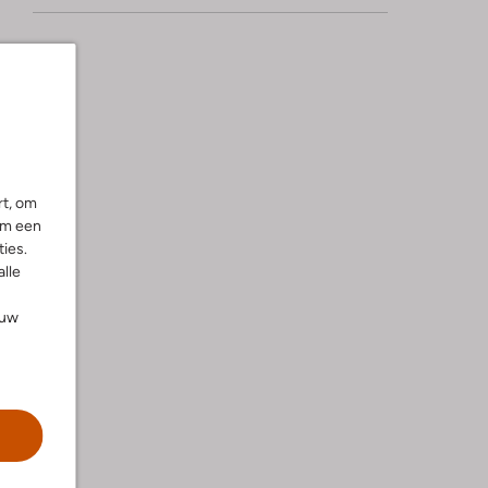
rt, om
om een
ies.
alle
ouw