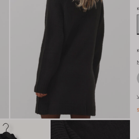
K
K
V
S