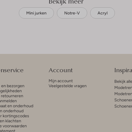
Bekijk meer
Mini jurken
Notre-V
Acryl
enservice
Account
Inspira
Mijn account
Bekijk all
n en bezorgen
Veelgestelde vragen
Modetren
gelijkheden
Modetren
n retourneren
Schoenen
anmelden
aat en onderhoud
Schoenen
en onderhoud
r kortingscodes
en klachten
e voorwaarden
tatement