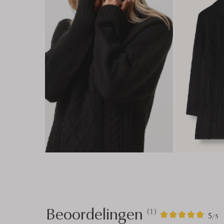
Beoordelingen
(1)
1
5
5
/5