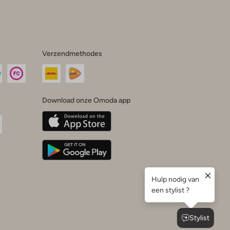
Verzendmethodes
Download onze Omoda app
oda
n
uTube