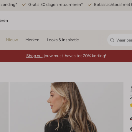
erzending*
Gratis 30 dagen retourneren*
Betaal achteraf met 
eren
Nieuw
Merken
Looks & inspiratie
Shop nu:
jouw must-haves tot 70% korting!
€