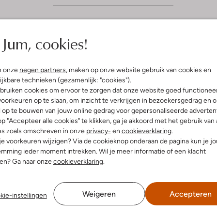
Jum, cookies!
n onze
negen partners
, maken op onze website gebruik van cookies en
ijkbare technieken (gezamenlijk: "cookies").
bruiken cookies om ervoor te zorgen dat onze website goed functionee
oorkeuren op te slaan, om inzicht te verkrijgen in bezoekersgedrag en 
l op te bouwen van jouw online gedrag voor gepersonaliseerde advertent
p "Accepteer alle cookies" te klikken, ga je akkoord met het gebruik van 
es zoals omschreven in onze
privacy-
en
cookieverklaring
.
 je voorkeuren wijzigen? Via de cookieknop onderaan de pagina kun je j
mming ieder moment intrekken. Wil je meer informatie of een klacht
nen? Ga naar onze
cookieverklaring
.
Weigeren
Accepteren
kie-instellingen