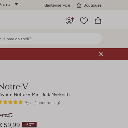
Klarna
Klantenservice
Boutiques
Notre-V
Zwarte Notre-V Mini Jurk Nv-Enith
5
1
5
/5
(1 beoordeling)
Sterren
 119,95
€ 59,99
-50%