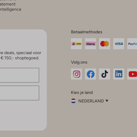
atement
 Intelligence
Betaalmethodes
e deals, speciaal voor
p € 150,- shoptegoed.
Volg ons
Omoda
Omoda
Omoda
Omoda
Om
Kies je land
Instagram
Facebook
TikTok
LinkedI
Yo
NEDERLAND
Kies
je
Sluit
land
Nederland