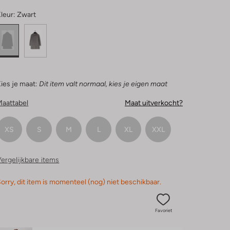
leur:
Zwart
ies je maat:
Dit item valt normaal, kies je eigen maat
Maattabel
Maat uitverkocht?
XS
S
M
L
XL
XXL
ergelijkbare items
orry, dit item is momenteel (nog) niet beschikbaar.
Favoriet