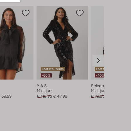
Laatste items
Laatste item
-60%
-40%
Y.a.s.
Selected Women
Midi jurk
Midi jurk
 69,99
€ 119,95
€ 47,99
€ 79,95
€ 47,99