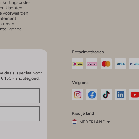
r kortingscodes
en klachten
e voorwaarden
tatement
atement
 Intelligence
Betaalmethodes
e deals, speciaal voor
p € 150,- shoptegoed.
Volg ons
Omoda
Omoda
Omoda
Omoda
Om
Kies je land
Instagram
Facebook
TikTok
LinkedI
Yo
NEDERLAND
Kies
je
Sluit