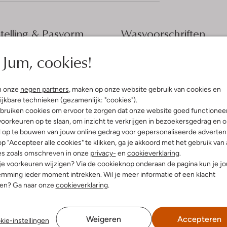
elling & Pasvorm
Wasvoorschriften
Jum, cookies!
t
Normaal wassen op 30 °C
fen
Strijken op maximaal 110 °C
atijn
n onze
negen partners
, maken op onze website gebruik van cookies en
ercentages:
Kan niet in de droogtromme
ijkbare technieken (gezamenlijk: "cookies").
er, 3% Elstaan
Gewone chemische reinigi
bruiken cookies om ervoor te zorgen dat onze website goed functionee
etailleerd
Niet bleken
oorkeuren op te slaan, om inzicht te verkrijgen in bezoekersgedrag en 
Hals
l op te bouwen van jouw online gedrag voor gepersonaliseerde advertent
e:
Lange Mouw
p "Accepteer alle cookies" te klikken, ga je akkoord met het gebruik van 
f Lang
es zoals omschreven in onze
privacy-
en
cookieverklaring
.
 je voorkeuren wijzigen? Via de cookieknop onderaan de pagina kun je j
mming ieder moment intrekken. Wil je meer informatie of een klacht
nen? Ga naar onze
cookieverklaring
.
Weigeren
Accepteren
kie-instellingen