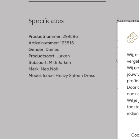
Specificaties
Samenst
Kleur:
Zwar
Productnummer:
299586
Patroon:
Ef
Artikelnummer:
163816
Materiaal:
S
Gender:
Dames
Wij, e
Materiaalp
Productsoort:
Jurken
vergel
97% Polyest
Subsoort:
Midi Jurken
Wij ge
Pasvorm:
G
Merk:
Neo Noir
jouw v
Halslijn:
V-
Model:
Isobel Heavy Sateen Dress
profie
Mouwlengt
Door o
Lengte:
Hal
cooki
Wil je
toeste
indie
Coo