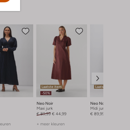
Laatste item
Laatste items
-50%
Neo Noir
Neo Noir
Maxi jurk
Midi jurk
€ 89,99
€ 44,99
€ 89,99
leuren
+ meer kleuren