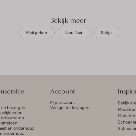
Bekijk meer
Midi jurken
Neo Noir
Satijn
enservice
Account
Inspira
Mijn account
Bekijk all
n en bezorgen
Veelgestelde vragen
Modetren
gelijkheden
Modetren
n retourneren
Schoenen
anmelden
aat en onderhoud
Schoenen
en onderhoud