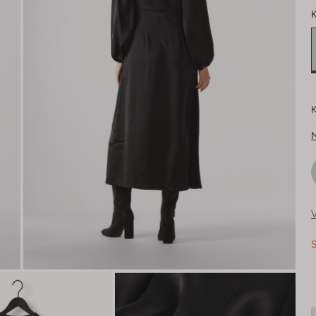
K
K
V
S