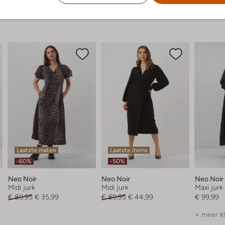
Laatste maten
Laatste items
-60%
-50%
Neo Noir
Neo Noir
Neo Noir
Midi jurk
Midi jurk
Maxi jurk
€ 89,95
€ 35,99
€ 89,95
€ 44,99
€ 99,99
+ meer k