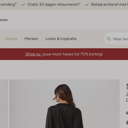
erzending*
Gratis 30 dagen retourneren*
Betaal achteraf met 
eren
Nieuw
Merken
Looks & inspiratie
Shop nu:
jouw must-haves tot 70% korting!