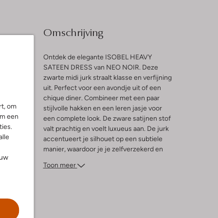
Omschrijving
Ontdek de elegante ISOBEL HEAVY
SATEEN DRESS van NEO NOIR. Deze
zwarte midi jurk straalt klasse en verfijning
l
uit. Perfect voor een avondje uit of een
chique diner. Combineer met een paar
ng
rt, om
stijlvolle hakken en een leren jasje voor
om een
een complete look. De zware satijnen stof
ies.
valt prachtig en voelt luxueus aan. De jurk
alle
accentueert je silhouet op een subtiele
manier, waardoor je je zelfverzekerd en
ouw
vrouwelijk voelt. Ideaal voor dames die
Toon meer
houden van tijdloze elegantie met een
moderne twist. Voeg een statement
ketting toe voor een extra vleugje glamour.