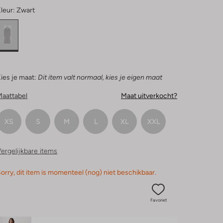
leur:
Zwart
ies je maat:
Dit item valt normaal, kies je eigen maat
Maattabel
Maat uitverkocht?
XS
S
M
L
XL
XXL
ergelijkbare items
orry, dit item is momenteel (nog) niet beschikbaar.
Favoriet