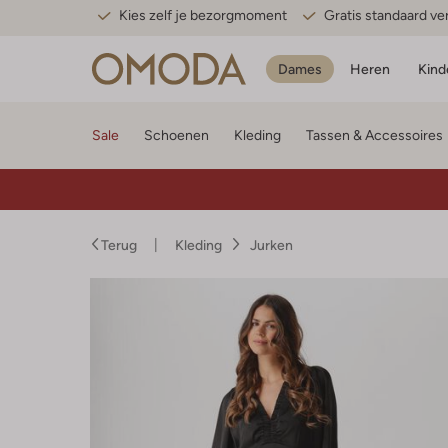
Kies zelf je bezorgmoment
Gratis standaard v
Dames
Heren
Kind
Sale
Schoenen
Kleding
Tassen & Accessoires
Terug
Kleding
Jurken