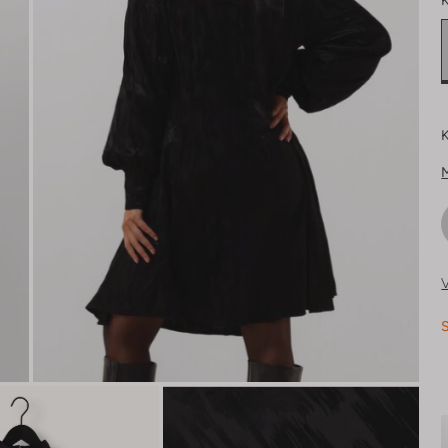
K
K
V
S