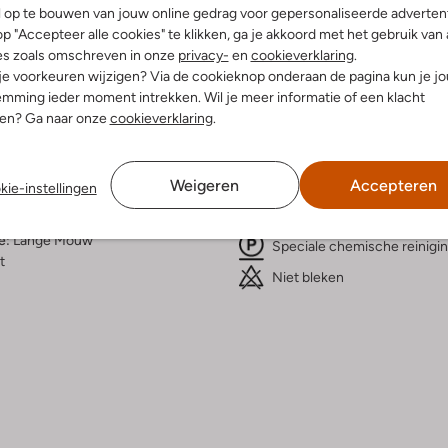
l op te bouwen van jouw online gedrag voor gepersonaliseerde advertent
p "Accepteer alle cookies" te klikken, ga je akkoord met het gebruik van 
elling & Pasvorm
Wasvoorschriften
es zoals omschreven in onze
privacy-
en
cookieverklaring
.
 je voorkeuren wijzigen? Via de cookieknop onderaan de pagina kun je j
t
mming ieder moment intrekken. Wil je meer informatie of een klacht
Beperkt wassen op 30 °C
fen
nen? Ga naar onze
cookieverklaring
.
Strijken op maximaal 110 °C
iscose
ercentages:
Kan niet in de droogtromme
e, 50% Ecovero Viscose
Weigeren
Accepteren
Alleen in de schaduw droge
kie-instellingen
osvallend
Alleen hangend drogen
staande Kraag
e:
Lange Mouw
Speciale chemische reinigi
t
Niet bleken