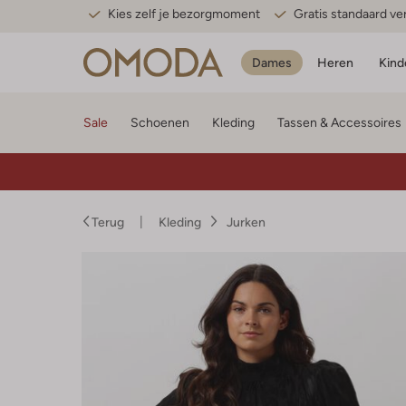
Kies zelf je bezorgmoment
Gratis standaard v
Dames
Heren
Kind
Sale
Schoenen
Kleding
Tassen & Accessoires
Terug
Kleding
Jurken