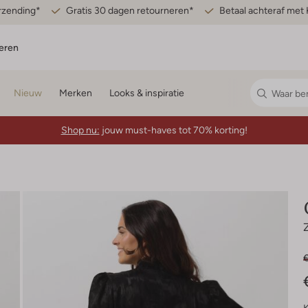
erzending*
Gratis 30 dagen retourneren*
Betaal achteraf met 
eren
Nieuw
Merken
Looks & inspiratie
Shop nu:
jouw must-haves tot 70% korting!