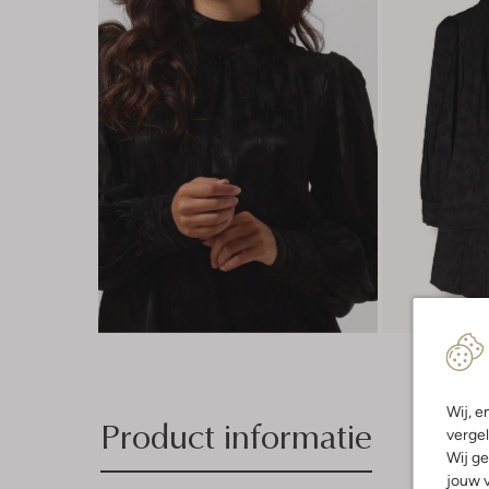
Wij, e
Product informatie
vergel
Wij ge
jouw v