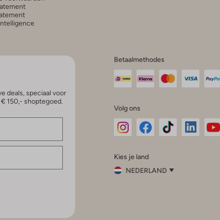
tatement
atement
 Intelligence
Betaalmethodes
e deals, speciaal voor
p € 150,- shoptegoed.
Volg ons
Omoda
Omoda
Omoda
Omoda
Om
Kies je land
Instagram
Facebook
TikTok
LinkedI
Yo
NEDERLAND
Kies
je
Sluit
land
Nederland