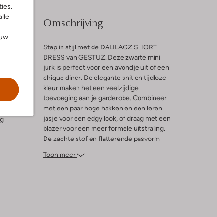
ies.
alle
Omschrijving
ouw
Stap in stijl met de DALILAGZ SHORT
DRESS van GESTUZ. Deze zwarte mini
jurk is perfect voor een avondje uit of een
l
chique diner. De elegante snit en tijdloze
kleur maken het een veelzijdige
n
toevoeging aan je garderobe. Combineer
met een paar hoge hakken en een leren
jasje voor een edgy look, of draag met een
ng
blazer voor een meer formele uitstraling.
De zachte stof en flatterende pasvorm
zorgen ervoor dat je je de hele dag
Toon meer
comfortabel voelt. Voeg deze must-have
toe aan je collectie en straal bij elke
gelegenheid.