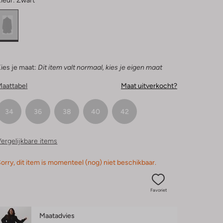
leur:
Zwart
ies je maat:
Dit item valt normaal, kies je eigen maat
Maattabel
Maat uitverkocht?
34
36
38
40
42
ergelijkbare items
orry, dit item is momenteel (nog) niet beschikbaar.
Favoriet
Maatadvies