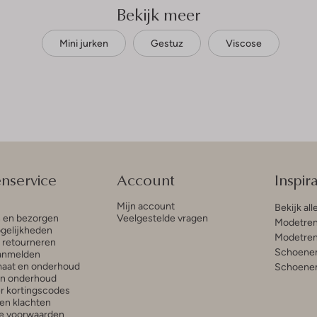
Bekijk meer
Mini jurken
Gestuz
Viscose
enservice
Account
Inspira
Mijn account
Bekijk all
n en bezorgen
Veelgestelde vragen
Modetren
gelijkheden
Modetren
n retourneren
Schoenen
anmelden
aat en onderhoud
Schoenen
en onderhoud
r kortingscodes
en klachten
e voorwaarden