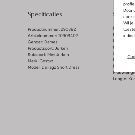
profie
Door o
Specificaties
Samenst
cooki
Wil je
Kleur:
Zwar
toeste
Productnummer:
290382
Patroon:
Ef
indie
Artikelnummer:
10909402
Materiaal:
V
Gender:
Dames
Materiaalp
Productsoort:
Jurken
50% Viscos
Subsoort:
Mini Jurken
Coo
Pasvorm:
L
Merk:
Gestuz
Halslijn:
Op
Model:
Dalilagz Short Dress
Mouwlengt
Lengte:
Kor