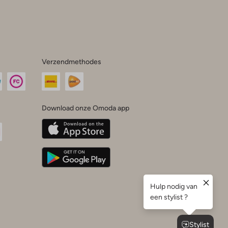
Verzendmethodes
Download onze Omoda app
oda
n
uTube