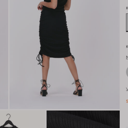
K
K
V
S