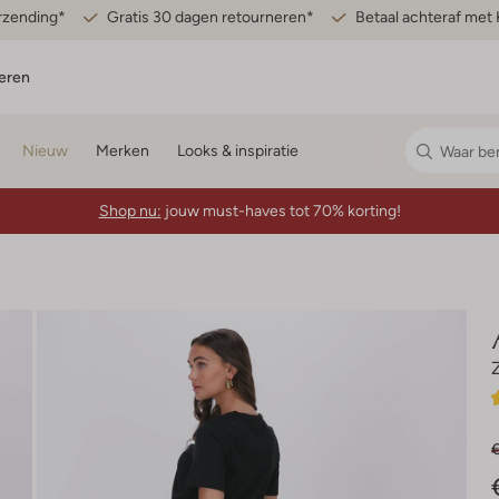
erzending*
Gratis 30 dagen retourneren*
Betaal achteraf met 
eren
Nieuw
Merken
Looks & inspiratie
Shop nu:
jouw must-haves tot 70% korting!