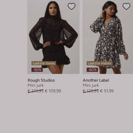
Laatste items
Laatste maten
-50%
-60%
Rough Studios
Another Label
Mini jurk
Mini jurk
€ 219,95
€ 109,99
€ 129,95
€ 51,99