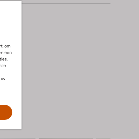
rt, om
om een
ies.
alle
ouw