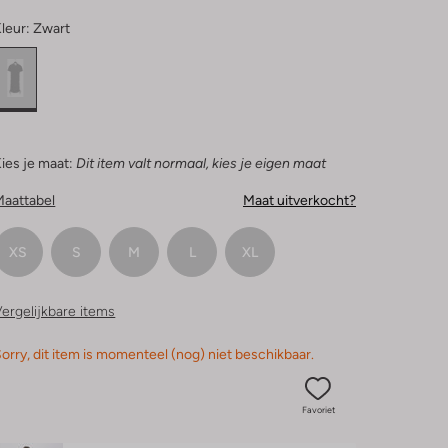
leur:
Zwart
ies je maat:
Dit item valt normaal, kies je eigen maat
Maattabel
Maat uitverkocht?
XS
S
M
L
XL
ergelijkbare items
orry, dit item is momenteel (nog) niet beschikbaar.
Favoriet