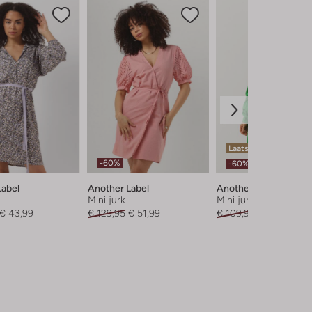
Laatste item
-60%
-60%
Label
Another Label
Another Label
Mini jurk
Mini jurk
€ 43,99
€ 129,95
€ 51,99
€ 109,95
€ 43,99