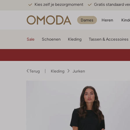
Kies zelf je bezorgmoment
Gratis standaard v
Dames
Heren
Kind
Sale
Schoenen
Kleding
Tassen & Accessoires
Terug
Kleding
Jurken