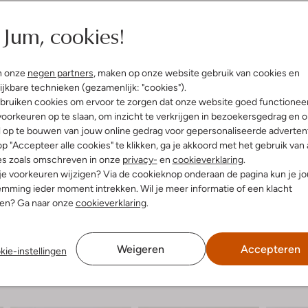
Jum, cookies!
n onze
negen partners
, maken op onze website gebruik van cookies en
ijkbare technieken (gezamenlijk: "cookies").
bruiken cookies om ervoor te zorgen dat onze website goed functionee
oorkeuren op te slaan, om inzicht te verkrijgen in bezoekersgedrag en 
l op te bouwen van jouw online gedrag voor gepersonaliseerde advertent
p "Accepteer alle cookies" te klikken, ga je akkoord met het gebruik van 
es zoals omschreven in onze
privacy-
en
cookieverklaring
.
 je voorkeuren wijzigen? Via de cookieknop onderaan de pagina kun je j
mming ieder moment intrekken. Wil je meer informatie of een klacht
nen? Ga naar onze
cookieverklaring
.
Weigeren
Accepteren
kie-instellingen