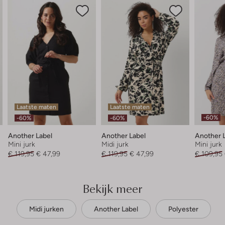
Laatste maten
Laatste maten
-60%
-60%
-60%
Another Label
Another Label
Another 
Mini jurk
Midi jurk
Mini jurk
€ 119,95
€ 47,99
€ 119,95
€ 47,99
€ 109,95
Bekijk meer
Midi jurken
Another Label
Polyester