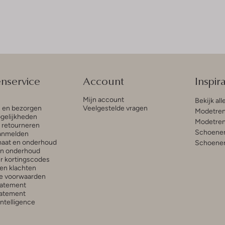
enservice
Account
Inspira
Mijn account
Bekijk all
n en bezorgen
Veelgestelde vragen
Modetren
gelijkheden
Modetren
n retourneren
Schoenen
anmelden
aat en onderhoud
Schoenen
en onderhoud
r kortingscodes
en klachten
e voorwaarden
tatement
atement
 Intelligence