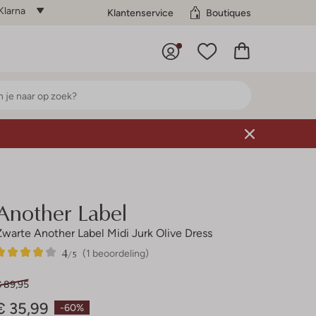
Klarna
Klantenservice
Boutiques
Another Label
Zwarte Another Label Midi Jurk Olive Dress
4
1
4
/5
(1 beoordeling)
Sterren
€ 89,95
€ 35,99
-60%