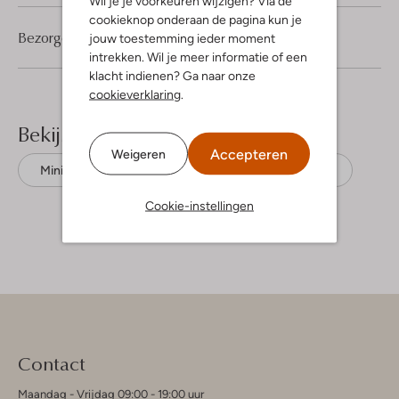
Wil je je voorkeuren wijzigen? Via de
cookieknop onderaan de pagina kun je
Bezorgen & retourneren
jouw toestemming ieder moment
intrekken. Wil je meer informatie of een
klacht indienen? Ga naar onze
cookieverklaring
.
Bekijk meer
Accepteren
Weigeren
Mini jurken
Alix The Label
Viscose
Cookie-instellingen
Contact
Maandag - Vrijdag 09:00 - 19:00 uur