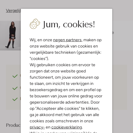
Vergelijkbare items
Jum, cookies!
Maatadvies
Lexi is 1 meter 75 lang en draagt maat XS/S.
De
pasvorm is
oversized
.
Wij, en onze
negen partners
, maken op
onze website gebruik van cookies en
vergelijkbare technieken (gezamenlijk:
"cookies").
Wij gebruiken cookies om ervoor te
zorgen dat onze website goed
Gratis verzending
vanaf €75,-
functioneert, om jouw voorkeuren op
te slaan, om inzicht te verkrijgen in
Gratis retourneren
binnen 30 dagen*
bezoekersgedrag en om een profiel op
te bouwen van jouw online gedrag voor
Betaal achteraf
met Klarna
gepersonaliseerde advertenties. Door
op "Accepteer alle cookies" te klikken,
ga je akkoord met het gebruik van alle
cookies zoals omschreven in onze
Product informatie
privacy-
en
cookieverklaring
.