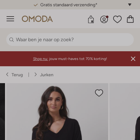
Gratis standaard verzending*
Menu
Shop nu:
jouw must-haves tot 70% korting!
Terug
Jurken