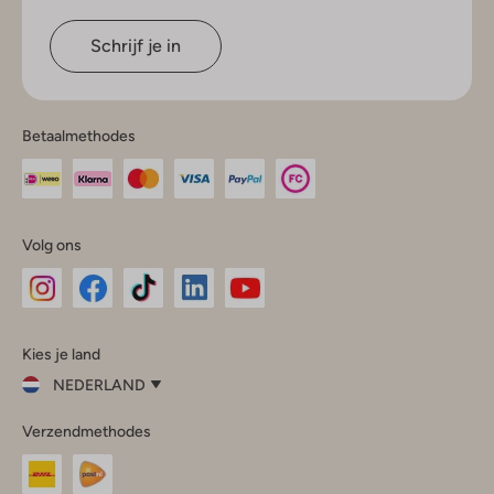
Schrijf je in
Betaalmethodes
Volg ons
Omoda
Omoda
Omoda
Omoda
Omoda
Kies je land
Instagram
Facebook
TikTok
LinkedIn
YouTube
NEDERLAND
Kies
Verzendmethodes
je
Sluit
land
Nederland