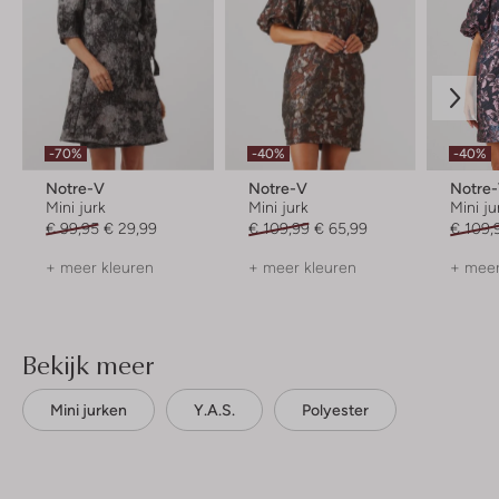
-70%
-40%
-40%
Notre-V
Notre-V
Notre
Mini jurk
Mini jurk
Mini ju
€ 99,95
€ 29,99
€ 109,99
€ 65,99
€ 109,
+ meer kleuren
+ meer kleuren
+ meer
Bekijk meer
Mini jurken
Y.a.s.
Polyester