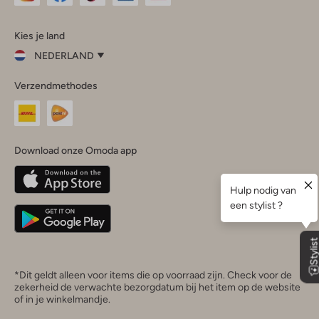
Omoda
Omoda
Omoda
Omoda
Omoda
Kies je land
Instagram
Facebook
TikTok
LinkedIn
YouTube
NEDERLAND
Kies
Verzendmethodes
je
Sluit
land
Nederland
België
(Nederlands)
Download onze Omoda app
Belgique
(Français)
Deutschland
*Dit geldt alleen voor items die op voorraad zijn. Check voor de
zekerheid de verwachte bezorgdatum bij het item op de website
of in je winkelmandje.