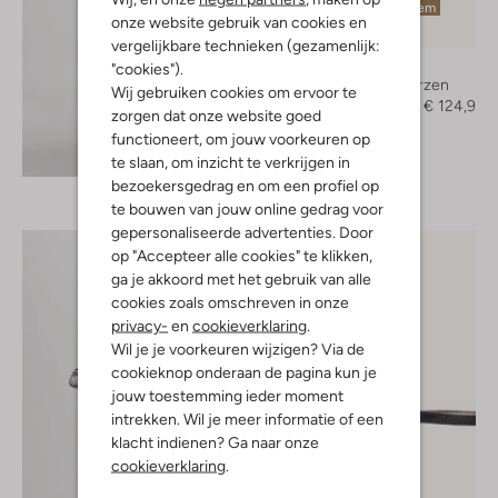
Laatste item
onze website gebruik van cookies en
-50%
vergelijkbare technieken (gezamenlijk:
Bronx
"cookies").
Hoge laarzen
Wij gebruiken cookies om ervoor te
€ 249,99
€ 124,99
zorgen dat onze website goed
functioneert, om jouw voorkeuren op
Ontdek de look
te slaan, om inzicht te verkrijgen in
bezoekersgedrag en om een profiel op
te bouwen van jouw online gedrag voor
gepersonaliseerde advertenties. Door
op "Accepteer alle cookies" te klikken,
ga je akkoord met het gebruik van alle
cookies zoals omschreven in onze
privacy-
en
cookieverklaring
.
Wil je je voorkeuren wijzigen? Via de
cookieknop onderaan de pagina kun je
jouw toestemming ieder moment
intrekken. Wil je meer informatie of een
klacht indienen? Ga naar onze
cookieverklaring
.