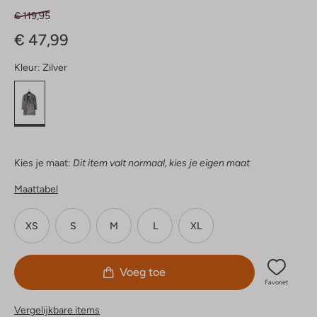
€ 119,95
€ 47,99
Kleur:
Zilver
Kies je maat:
Dit item valt normaal, kies je eigen maat
Maattabel
XS
S
M
L
XL
Voeg toe
Favoriet
Vergelijkbare items