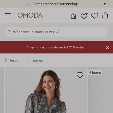
Gratis standaard verzending*
Menu
Shop nu:
jouw must-haves tot 70% korting!
Terug
Jurken
5 items