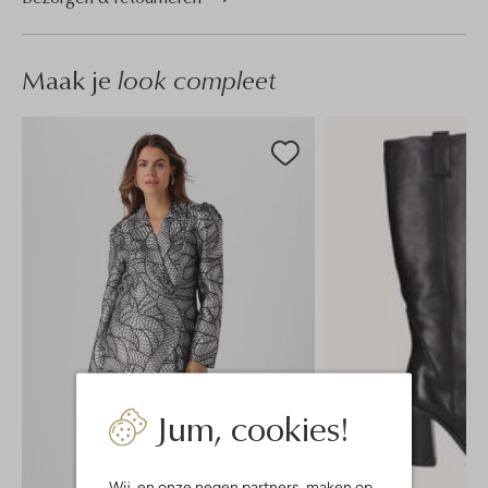
Maak je
look compleet
Jum, cookies!
Wij, en onze
negen partners
, maken op