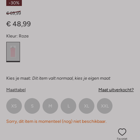
-30%
€ 69,99
€ 48,99
Kleur:
Roze
Kies je maat:
Dit item valt normaal, kies je eigen maat
Maattabel
Maat uitverkocht?
XS
S
M
L
XL
XXL
Sorry, dit item is momenteel (nog) niet beschikbaar.
Favoriet