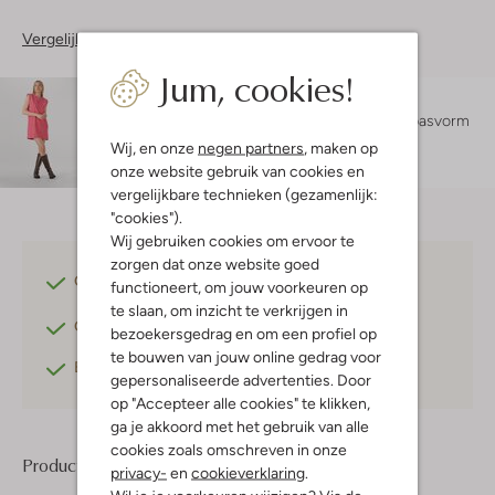
Vergelijkbare items
Jum, cookies!
Maatadvies
Sara is 1 meter 78 lang en draagt maat S.
De pasvorm
is
oversized
.
Wij, en onze
negen partners
, maken op
onze website gebruik van cookies en
vergelijkbare technieken (gezamenlijk:
"cookies").
Wij gebruiken cookies om ervoor te
zorgen dat onze website goed
Gratis verzending
vanaf €75,-
functioneert, om jouw voorkeuren op
te slaan, om inzicht te verkrijgen in
Gratis retourneren
binnen 30 dagen*
bezoekersgedrag en om een profiel op
te bouwen van jouw online gedrag voor
Betaal achteraf
met Klarna
gepersonaliseerde advertenties. Door
op "Accepteer alle cookies" te klikken,
ga je akkoord met het gebruik van alle
cookies zoals omschreven in onze
Product informatie
privacy-
en
cookieverklaring
.