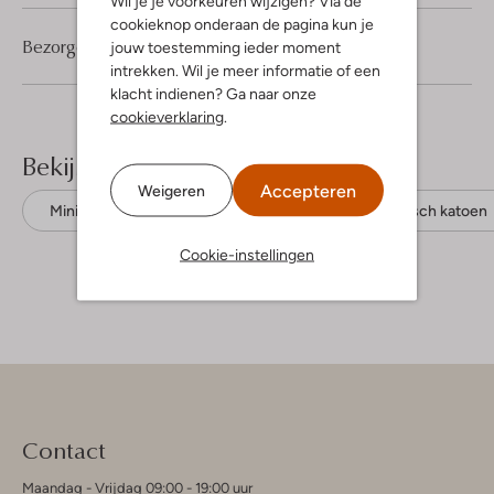
Wil je je voorkeuren wijzigen? Via de
cookieknop onderaan de pagina kun je
Bezorgen & retourneren
jouw toestemming ieder moment
intrekken. Wil je meer informatie of een
klacht indienen? Ga naar onze
cookieverklaring
.
Bekijk meer
Accepteren
Weigeren
Mini jurken
Colourful Rebel
Biologisch katoen
Cookie-instellingen
Contact
Maandag - Vrijdag 09:00 - 19:00 uur