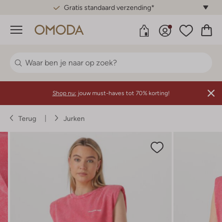
Gratis standaard verzending*
Menu
Shop nu:
jouw must-haves tot 70% korting!
Terug
Jurken