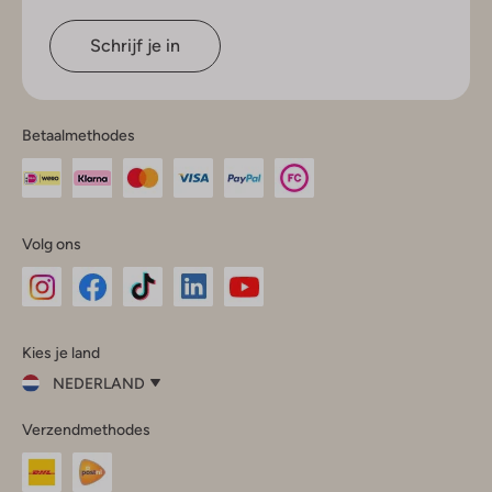
Schrijf je in
Betaalmethodes
Volg ons
Omoda
Omoda
Omoda
Omoda
Omoda
Kies je land
Instagram
Facebook
TikTok
LinkedIn
YouTube
NEDERLAND
Kies
Verzendmethodes
je
Sluit
land
Nederland