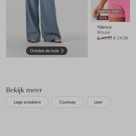
Laatste item
-50%
Ydence
Blouse
€ 49,99
€ 24,99
Ontdek de look
Bekijk meer
Lage sneakers
Coolway
Leer