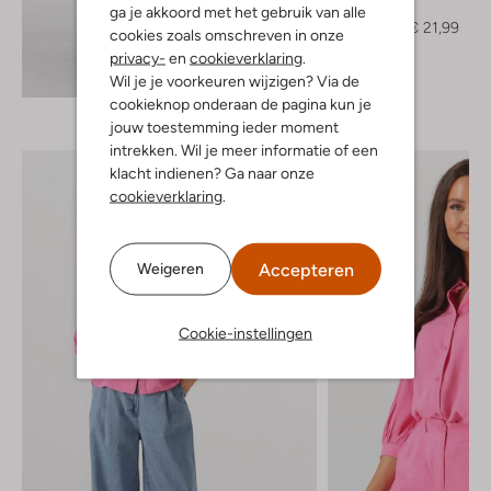
Blouse
ga je akkoord met het gebruik van alle
€ 54,99
€ 21,99
cookies zoals omschreven in onze
privacy-
en
cookieverklaring
.
Ontdek de look
Wil je je voorkeuren wijzigen? Via de
cookieknop onderaan de pagina kun je
jouw toestemming ieder moment
intrekken. Wil je meer informatie of een
klacht indienen? Ga naar onze
cookieverklaring
.
Accepteren
Weigeren
Cookie-instellingen