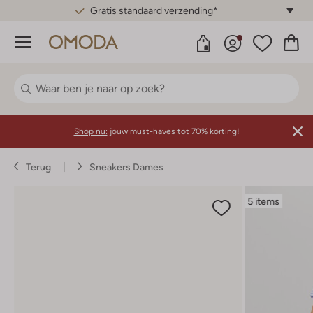
Gratis standaard verzending*
Menu
Shop nu:
jouw must-haves tot 70% korting!
Terug
Sneakers Dames
5 items