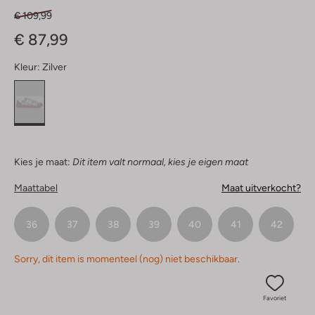
€ 109,99
€ 87,99
Kleur:
Zilver
Kies je maat:
Dit item valt normaal, kies je eigen maat
Maattabel
Maat uitverkocht?
36
37
38
39
40
41
42
Sorry, dit item is momenteel (nog) niet beschikbaar.
Favoriet