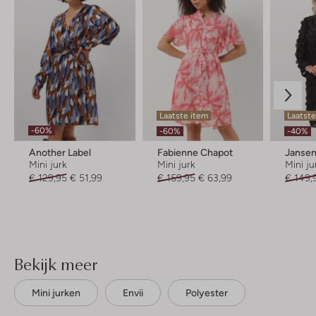
Laatste item
Laatst
-60%
-60%
-40%
Another Label
Fabienne Chapot
Janse
Mini jurk
Mini jurk
Mini ju
€ 129,95
€ 51,99
€ 159,95
€ 63,99
€ 149,
Bekijk meer
Mini jurken
Envii
Polyester