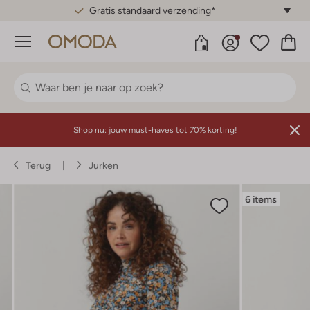
Gratis standaard verzending*
Menu
Shop nu:
jouw must-haves tot 70% korting!
Terug
Jurken
6 items