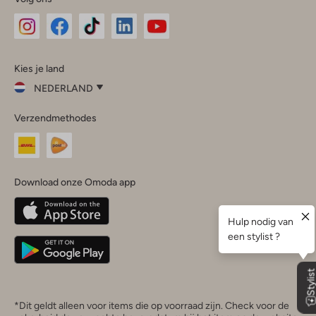
Omoda
Omoda
Omoda
Omoda
Omoda
Kies je land
Instagram
Facebook
TikTok
LinkedIn
YouTube
NEDERLAND
Kies
Verzendmethodes
je
Sluit
land
Nederland
België
(Nederlands)
Download onze Omoda app
Belgique
(Français)
Deutschland
*Dit geldt alleen voor items die op voorraad zijn. Check voor de