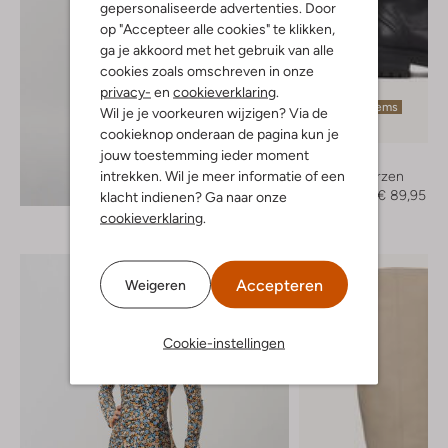
gepersonaliseerde advertenties. Door
op "Accepteer alle cookies" te klikken,
ga je akkoord met het gebruik van alle
cookies zoals omschreven in onze
privacy-
en
cookieverklaring
.
Laatste items
Wil je je voorkeuren wijzigen? Via de
-50%
cookieknop onderaan de pagina kun je
jouw toestemming ieder moment
Notre-V
intrekken. Wil je meer informatie of een
Hoge laarzen
Ontdek de look
€ 179,95
€ 89,95
klacht indienen? Ga naar onze
cookieverklaring
.
Accepteren
Weigeren
Cookie-instellingen