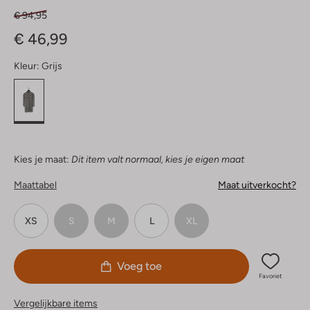
€ 94,95
€ 46,99
Kleur:
Grijs
Kies je maat:
Dit item valt normaal, kies je eigen maat
Maattabel
Maat uitverkocht?
XS
S
M
L
XL
Voeg toe
Favoriet
Vergelijkbare items