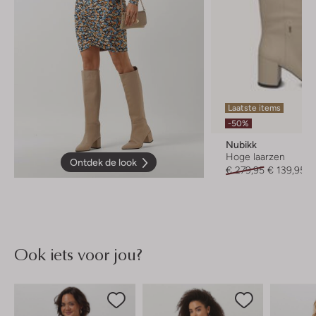
Laatste items
-50%
Nubikk
Hoge laarzen
Ontdek de look
€ 279,95
€ 139,95
Ook iets voor jou?