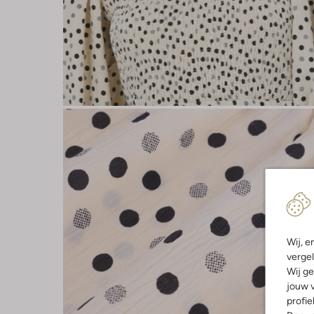
Wij, e
vergel
Wij ge
jouw v
profie