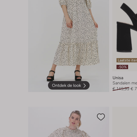
Laatste it
-50%
Unisa
Sandalen me
Ontdek de look
€ 149,99
€ 7