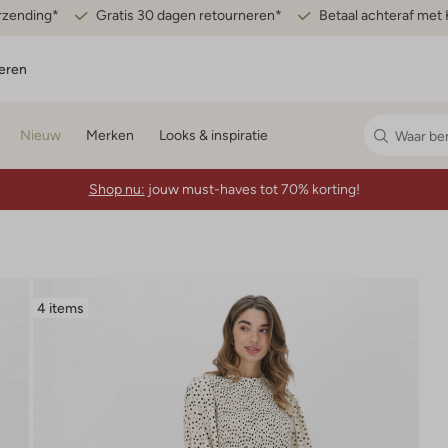
erzending*
Gratis 30 dagen retourneren*
Betaal achteraf met 
eren
Nieuw
Merken
Looks & inspiratie
Shop nu:
jouw must-haves tot 70% korting!
4 items