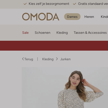
Kies zelf je bezorgmoment
Gratis standaard v
Dames
Heren
Kind
Sale
Schoenen
Kleding
Tassen & Accessoires
Terug
Kleding
Jurken