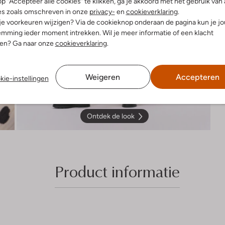
p "Accepteer alle cookies" te klikken, ga je akkoord met het gebruik van 
es zoals omschreven in onze
privacy-
en
cookieverklaring
.
 je voorkeuren wijzigen? Via de cookieknop onderaan de pagina kun je j
mming ieder moment intrekken. Wil je meer informatie of een klacht
nen? Ga naar onze
cookieverklaring
.
Weigeren
Accepteren
kie-instellingen
Ontdek de look
Product informatie