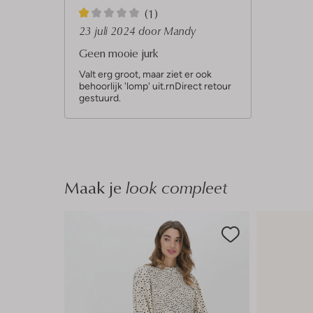
1
(1)
S
23 juli 2024
door Mandy
t
Geen mooie jurk
e
Valt erg groot, maar ziet er ook
behoorlijk 'lomp' uit.rnDirect retour
r
gestuurd.
Maak je
look compleet