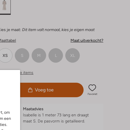
ies je maat:
Dit item valt normaal, kies je eigen maat
Maattabel
Maat uitverkocht?
XS
S
M
L
XL
ergelijkbare items
Voeg toe
Favoriet
Maatadvies
rt, om
Isabelle is 1 meter 73 lang en draagt
om een
maat S.
De pasvorm is
getailleerd
.
ies.