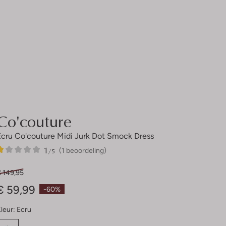
Co'couture
Ecru Co'couture Midi Jurk Dot Smock Dress
1
1
1
/5
(1 beoordeling)
Ster
€ 149,95
€ 59,99
-60%
leur:
Ecru