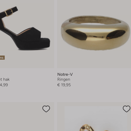
ems
Notre-V
t hak
Ringen
4,99
€ 19,95