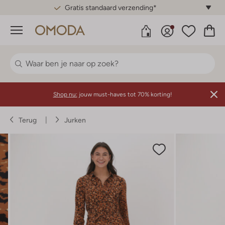
Gratis standaard verzending*
Menu
Shop nu:
jouw must-haves tot 70% korting!
Terug
Jurken