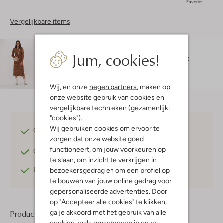
Favoriet
Vergelijkbare items
Maatadvies
Jum, cookies!
Donna is 1 meter 82 lang en draagt maat S.
De
pasvorm is
getailleerd
.
Wij, en onze
negen partners
, maken op
onze website gebruik van cookies en
vergelijkbare technieken (gezamenlijk:
"cookies").
Wij gebruiken cookies om ervoor te
Gratis verzending
vanaf €75,-
zorgen dat onze website goed
functioneert, om jouw voorkeuren op
Gratis retourneren
binnen 30 dagen*
te slaan, om inzicht te verkrijgen in
Betaal achteraf
met Klarna
bezoekersgedrag en om een profiel op
te bouwen van jouw online gedrag voor
gepersonaliseerde advertenties. Door
op "Accepteer alle cookies" te klikken,
ga je akkoord met het gebruik van alle
Product informatie
cookies zoals omschreven in onze