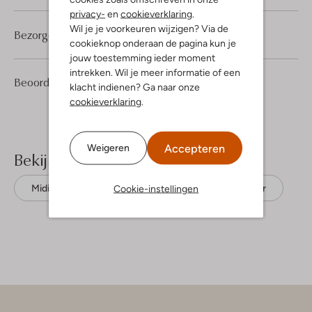
privacy-
en
cookieverklaring
.
Wil je je voorkeuren wijzigen? Via de
Bezorgen & retourneren
cookieknop onderaan de pagina kun je
jouw toestemming ieder moment
intrekken. Wil je meer informatie of een
3
2
Beoordelingen
(3)
2
/5
klacht indienen? Ga naar onze
Sterren
cookieverklaring
.
Accepteren
Weigeren
Bekijk meer
Cookie-instellingen
Midi jurken
Another Label
Polyester