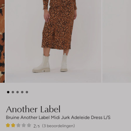
Another Label
Bruine Another Label Midi Jurk Adeleide Dress L/s
2
3
2
/5
(3 beoordelingen)