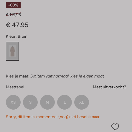
Sterren
-60%
€ 119,95
€ 47,95
Kleur:
Bruin
Kies je maat:
Dit item valt normaal, kies je eigen maat
Maattabel
Maat uitverkocht?
XS
S
M
L
XL
Sorry, dit item is momenteel (nog) niet beschikbaar.