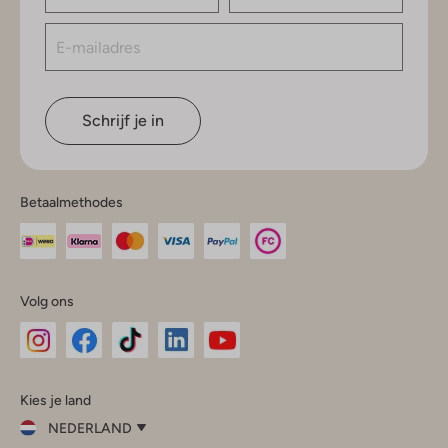
Schrijf je in
Betaalmethodes
Volg ons
Omoda
Omoda
Omoda
Omoda
Omoda
Kies je land
Instagram
Facebook
TikTok
LinkedIn
YouTube
NEDERLAND