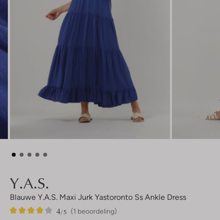
Y.a.s.
Blauwe Y.a.s. Maxi Jurk Yastoronto Ss Ankle Dress
4
1
4
/5
(1 beoordeling)