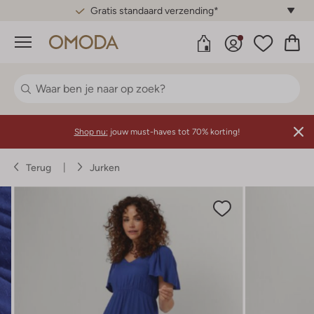
Gratis standaard verzending*
Menu
Shop nu:
jouw must-haves tot 70% korting!
Terug
Jurken