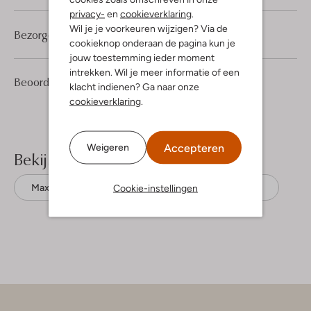
privacy-
en
cookieverklaring
.
Wil je je voorkeuren wijzigen? Via de
Bezorgen & retourneren
cookieknop onderaan de pagina kun je
jouw toestemming ieder moment
intrekken. Wil je meer informatie of een
1
4
Beoordelingen
(1)
4
/5
klacht indienen? Ga naar onze
Sterren
cookieverklaring
.
Accepteren
Weigeren
Bekijk meer
Cookie-instellingen
Maxi jurken
Y.a.s.
Ecovero viscose