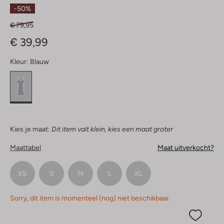
Sterren
-50%
€ 79,95
€ 39,99
Kleur:
Blauw
Kies je maat:
Dit item valt klein, kies een maat groter
Maattabel
Maat uitverkocht?
XS
S
M
L
XL
Sorry, dit item is momenteel (nog) niet beschikbaar.