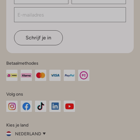
Schrijf je in
Betaalmethodes
Volg ons
Omoda
Omoda
Omoda
Omoda
Omoda
Kies je land
Instagram
Facebook
TikTok
LinkedIn
YouTube
NEDERLAND