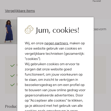
Favoriet
Vergelijkbare items
Maatadvies
Jum, cookies!
Lotte is 1 meter 72 lang en draagt maat S.
De pasvorm
is
losvallend
.
Wij, en onze
negen partners
, maken op
onze website gebruik van cookies en
vergelijkbare technieken (gezamenlijk:
"cookies").
Wij gebruiken cookies om ervoor te
Gratis verzending
vanaf €75,-
zorgen dat onze website goed
functioneert, om jouw voorkeuren op
Gratis retourneren
binnen 30 dagen*
te slaan, om inzicht te verkrijgen in
Betaal achteraf
met Klarna
bezoekersgedrag en om een profiel op
te bouwen van jouw online gedrag voor
gepersonaliseerde advertenties. Door
op "Accepteer alle cookies" te klikken,
ga je akkoord met het gebruik van alle
Product informatie
cookies zoals omschreven in onze