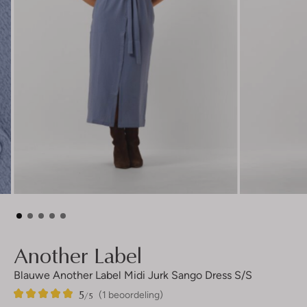
Another Label
Blauwe Another Label Midi Jurk Sango Dress S/s
5
1
5
/5
(1 beoordeling)