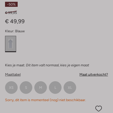
Sterren
-50%
€ 99,95
€ 49,99
Kleur:
Blauw
Kies je maat:
Dit item valt normaal, kies je eigen maat
Maattabel
Maat uitverkocht?
XS
S
M
L
XL
Sorry, dit item is momenteel (nog) niet beschikbaar.