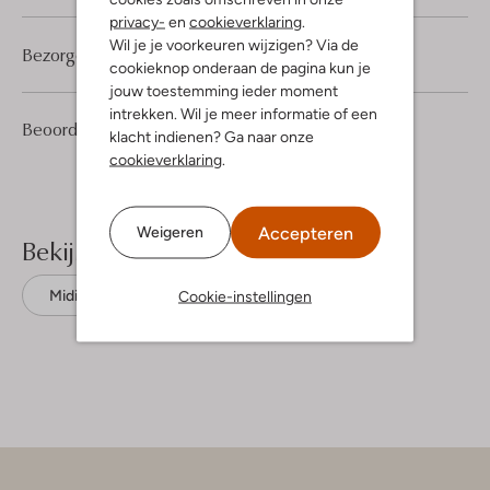
privacy-
en
cookieverklaring
.
Wil je je voorkeuren wijzigen? Via de
Bezorgen & retourneren
cookieknop onderaan de pagina kun je
jouw toestemming ieder moment
intrekken. Wil je meer informatie of een
1
5
Beoordelingen
(1)
5
/5
klacht indienen? Ga naar onze
Sterren
cookieverklaring
.
Accepteren
Weigeren
Bekijk meer
Cookie-instellingen
Midi jurken
Another Label