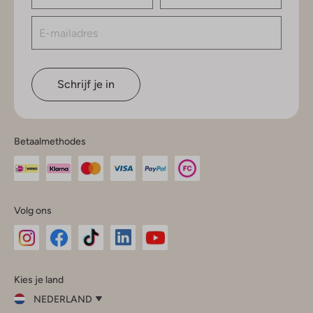
Schrijf je in
Betaalmethodes
Volg ons
Omoda
Omoda
Omoda
Omoda
Omoda
Kies je land
Instagram
Facebook
TikTok
LinkedIn
YouTube
NEDERLAND