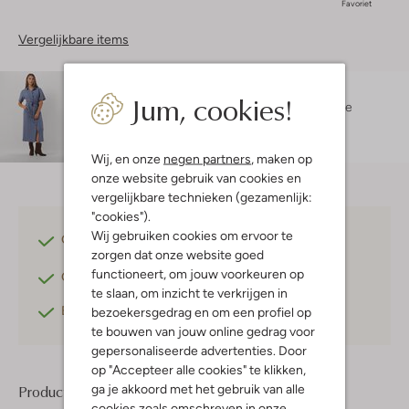
Favoriet
Vergelijkbare items
Maatadvies
Jum, cookies!
Isabelle is 1 meter 73 lang en draagt maat S.
De
pasvorm is
getailleerd
.
Wij, en onze
negen partners
, maken op
onze website gebruik van cookies en
vergelijkbare technieken (gezamenlijk:
"cookies").
Wij gebruiken cookies om ervoor te
Gratis verzending
vanaf €75,-
zorgen dat onze website goed
functioneert, om jouw voorkeuren op
Gratis retourneren
binnen 30 dagen*
te slaan, om inzicht te verkrijgen in
Betaal achteraf
met Klarna
bezoekersgedrag en om een profiel op
te bouwen van jouw online gedrag voor
gepersonaliseerde advertenties. Door
op "Accepteer alle cookies" te klikken,
ga je akkoord met het gebruik van alle
Product informatie
cookies zoals omschreven in onze