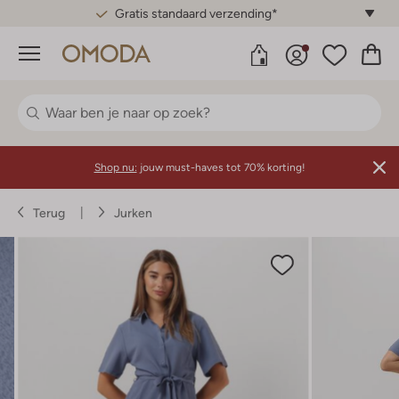
Gratis standaard verzending*
Menu
Shop nu:
jouw must-haves tot 70% korting!
Terug
Jurken