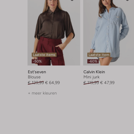
Laatste items
Laatste item
-50%
-60%
Est'seven
Calvin Klein
Blouse
Mini jurk
€ 129,99
€ 64,99
€ 119,99
€ 47,99
+ meer kleuren