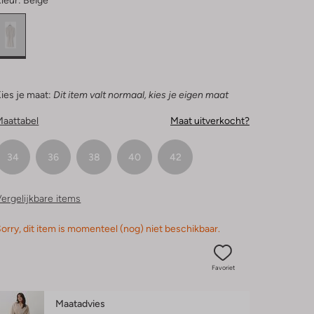
leur:
Beige
ies je maat:
Dit item valt normaal, kies je eigen maat
Maattabel
Maat uitverkocht?
34
36
38
40
42
ergelijkbare items
orry, dit item is momenteel (nog) niet beschikbaar.
Favoriet
Maatadvies