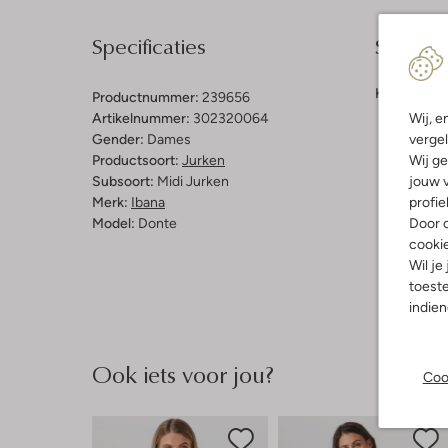
Specificaties
Samenst
Kleur:
Beig
Productnummer:
239656
Wij, e
Artikelnummer:
302320064
vergel
Gender:
Dames
Wij ge
Productsoort:
Jurken
jouw v
Subsoort:
Midi Jurken
profie
Merk:
Ibana
Door o
Model:
Donte
cooki
Wil je
toeste
indie
Ook iets voor jou?
Coo