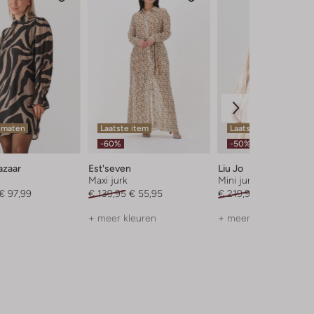
 maten
Laatste item
Laatste maten
-60%
-50%
azaar
Est'seven
Liu Jo
Maxi jurk
Mini jurk
€ 97,99
€ 139,95
€ 55,95
€ 219,99
€ 109,99
+ meer kleuren
+ meer kleuren