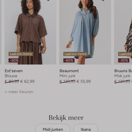
Laatste items
Laatste items
Laatste
-30%
-60%
-30%
Est'seven
Beaumont
Bruuns B
Blouse
Mini jurk
Midi jurk
€ 89,99
€ 62,99
€ 139,99
€ 55,99
€ 139,99
+ meer kleuren
Bekijk meer
Midi jurken
Ibana