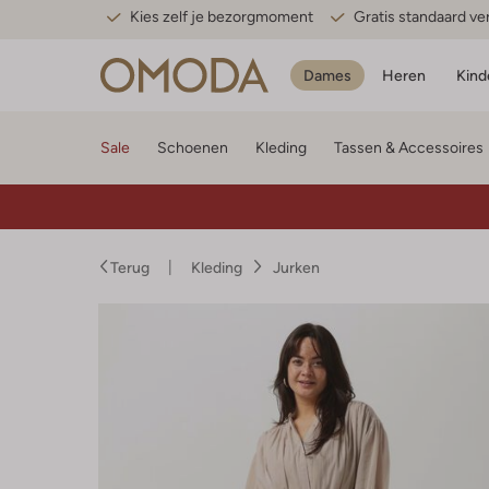
Kies zelf je bezorgmoment
Gratis standaard v
Dames
Heren
Kind
Sale
Schoenen
Kleding
Tassen & Accessoires
Terug
Kleding
Jurken