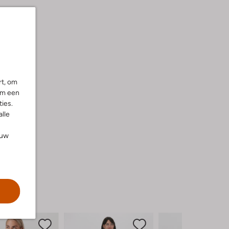
rt, om
om een
ies.
alle
ouw