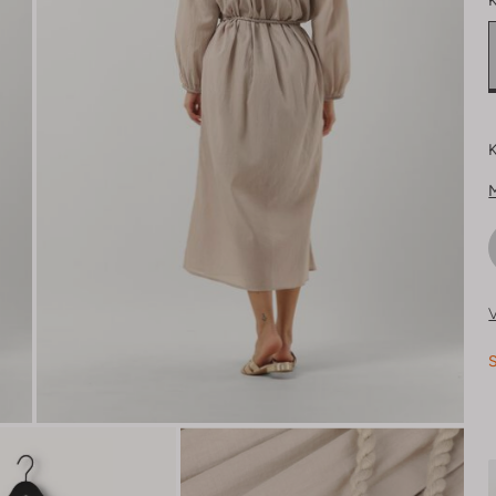
K
K
V
S