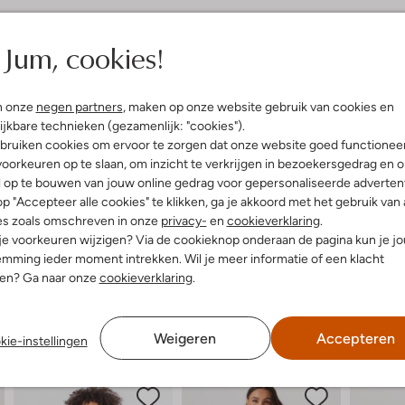
elling & Pasvorm
Jum, cookies!
e
n onze
negen partners
, maken op onze website gebruik van cookies en
ijkbare technieken (gezamenlijk: "cookies").
bruiken cookies om ervoor te zorgen dat onze website goed functionee
oorkeuren op te slaan, om inzicht te verkrijgen in bezoekersgedrag en 
l op te bouwen van jouw online gedrag voor gepersonaliseerde advertent
p "Accepteer alle cookies" te klikken, ga je akkoord met het gebruik van 
es zoals omschreven in onze
privacy-
en
cookieverklaring
.
 je voorkeuren wijzigen? Via de cookieknop onderaan de pagina kun je j
mming ieder moment intrekken. Wil je meer informatie of een klacht
nen? Ga naar onze
cookieverklaring
.
Weigeren
Accepteren
kie-instellingen