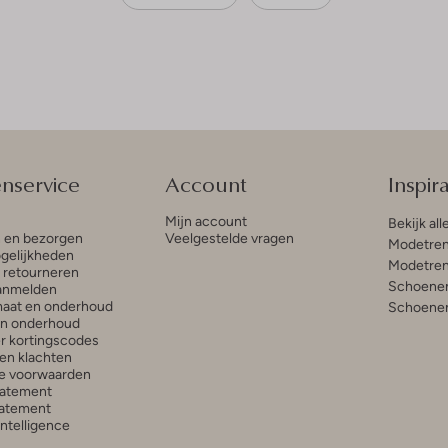
enservice
Account
Inspira
Mijn account
Bekijk all
n en bezorgen
Veelgestelde vragen
Modetren
gelijkheden
Modetren
n retourneren
Schoenen
anmelden
aat en onderhoud
Schoenen
en onderhoud
r kortingscodes
en klachten
e voorwaarden
tatement
atement
 Intelligence