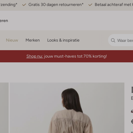
erzending*
Gratis 30 dagen retourneren*
Betaal achteraf met 
eren
Nieuw
Merken
Looks & inspiratie
Shop nu:
jouw must-haves tot 70% korting!
€