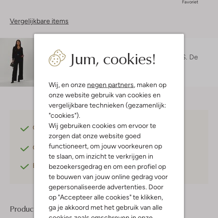
Favoriet
Vergelijkbare items
Maatadvies
Jum, cookies!
Maruschka is 1 meter 72 lang en draagt maat S.
De
pasvorm is
straight
.
Wij, en onze
negen partners
, maken op
onze website gebruik van cookies en
vergelijkbare technieken (gezamenlijk:
"cookies").
Wij gebruiken cookies om ervoor te
Gratis verzending
vanaf €75,-
zorgen dat onze website goed
functioneert, om jouw voorkeuren op
Gratis retourneren
binnen 30 dagen*
te slaan, om inzicht te verkrijgen in
Betaal achteraf
met Klarna
bezoekersgedrag en om een profiel op
te bouwen van jouw online gedrag voor
gepersonaliseerde advertenties. Door
op "Accepteer alle cookies" te klikken,
ga je akkoord met het gebruik van alle
Product informatie
cookies zoals omschreven in onze