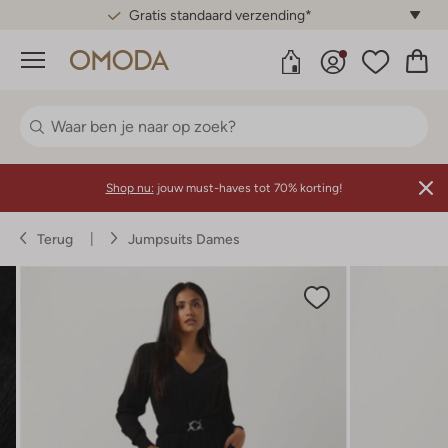
Gratis standaard verzending*
Menu
Shop nu:
jouw must-haves tot 70% korting!
Terug
Jumpsuits Dames