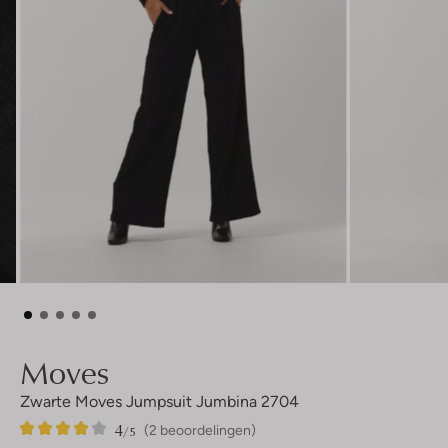
Moves
Zwarte Moves Jumpsuit Jumbina 2704
4
2
4
/5
(2 beoordelingen)