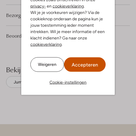
privacy-
en
cookieverklaring
.
Wil je je voorkeuren wijzigen? Via de
Bezorgen & retourneren
cookieknop onderaan de pagina kun je
jouw toestemming ieder moment
intrekken. Wil je meer informatie of een
2
4
Beoordelingen
(2)
4
/5
klacht indienen? Ga naar onze
Sterren
cookieverklaring
.
Accepteren
Weigeren
Bekijk meer
Cookie-instellingen
Jumpsuits
Moves
Polyester