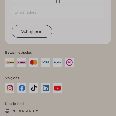
Schrijf je in
Betaalmethodes
Volg ons
Omoda
Omoda
Omoda
Omoda
Omoda
Kies je land
Instagram
Facebook
TikTok
LinkedIn
YouTube
NEDERLAND