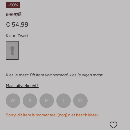
Sterren
-50%
€ 109,95
€ 54,99
Kleur:
Zwart
Kies je maat:
Dit item valt normaal, kies je eigen maat
Maat uitverkocht?
XS
S
M
L
XL
Sorry, dit item is momenteel (nog) niet beschikbaar.