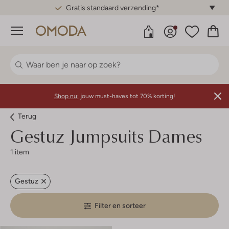
Gratis standaard verzending*
Menu
Shop nu:
jouw must-haves tot 70% korting!
Terug
Gestuz
Jumpsuits Dames
1 item
Gestuz
Filter en sorteer