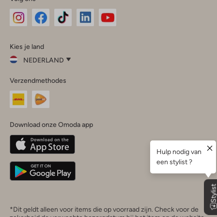
Omoda
Omoda
Omoda
Omoda
Omoda
Kies je land
Instagram
Facebook
TikTok
LinkedIn
YouTube
NEDERLAND
Kies
Verzendmethodes
je
Sluit
land
Nederland
België
(Nederlands)
Download onze Omoda app
Belgique
(Français)
Deutschland
*Dit geldt alleen voor items die op voorraad zijn. Check voor de