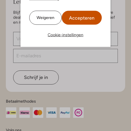
Let's keep in touch!
Blijf op de hoogte van de nieuwste items en exclusieve
deals, speciaal voor jou. Schrijf je in voor de nieuwsbrief
Accepteren
Weigeren
en maak kans op € 150,- shoptegoed.
Cookie-instellingen
Schrijf je in
Betaalmethodes
Volg ons