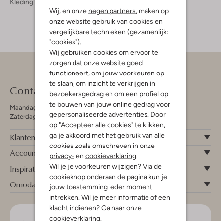
Kleding
Jumpsuits Dames
Wij, en onze
negen partners
, maken op
onze website gebruik van cookies en
vergelijkbare technieken (gezamenlijk:
"cookies").
Wij gebruiken cookies om ervoor te
zorgen dat onze website goed
functioneert, om jouw voorkeuren op
te slaan, om inzicht te verkrijgen in
Contact
bezoekersgedrag en om een profiel op
te bouwen van jouw online gedrag voor
Maandag - Vrijdag 09:00 - 19:00 uur
gepersonaliseerde advertenties. Door
Zaterdag 09:00 - 17:00 uur
op "Accepteer alle cookies" te klikken,
ga je akkoord met het gebruik van alle
Klantenservice
cookies zoals omschreven in onze
Account
privacy-
en
cookieverklaring
.
Wil je je voorkeuren wijzigen? Via de
Inspiratie
cookieknop onderaan de pagina kun je
Omoda
jouw toestemming ieder moment
intrekken. Wil je meer informatie of een
klacht indienen? Ga naar onze
cookieverklaring
.