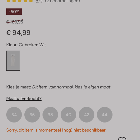
5
2
5
/5
(2 beoordelingen)
Sterren
-50%
€ 189,95
€ 94,99
Kleur:
Gebroken Wit
Kies je maat:
Dit item valt normaal, kies je eigen maat
Maat uitverkocht?
34
36
38
40
42
44
Sorry, dit item is momenteel (nog) niet beschikbaar.