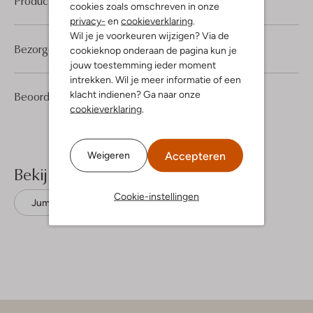
Product informatie
cookies zoals omschreven in onze
privacy-
en
cookieverklaring
.
Wil je je voorkeuren wijzigen? Via de
Bezorgen & retourneren
cookieknop onderaan de pagina kun je
jouw toestemming ieder moment
intrekken. Wil je meer informatie of een
2
5
klacht indienen? Ga naar onze
Beoordelingen
(2)
5
/5
Sterren
cookieverklaring
.
Accepteren
Weigeren
Bekijk meer
Cookie-instellingen
Jumpsuits
Summum
Linnen