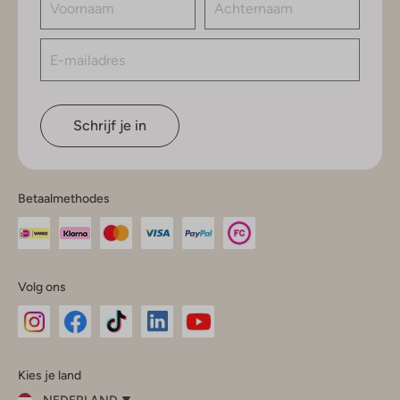
Schrijf je in
Betaalmethodes
Volg ons
Omoda
Omoda
Omoda
Omoda
Omoda
Kies je land
Instagram
Facebook
TikTok
LinkedIn
YouTube