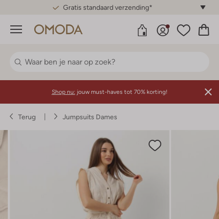
Gratis standaard verzending*
Menu
Shop nu:
jouw must-haves tot 70% korting!
Terug
Jumpsuits Dames