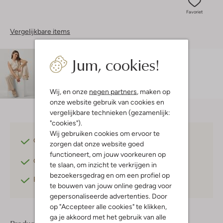
Favoriet
Vergelijkbare items
Jum, cookies!
Maatadvies
Isabelle is 1 meter 73 lang en draagt maat 36.
Wij, en onze
negen partners
, maken op
onze website gebruik van cookies en
vergelijkbare technieken (gezamenlijk:
"cookies").
Wij gebruiken cookies om ervoor te
Gratis verzending
vanaf €75,-
zorgen dat onze website goed
functioneert, om jouw voorkeuren op
Gratis retourneren
binnen 30 dagen*
te slaan, om inzicht te verkrijgen in
bezoekersgedrag en om een profiel op
Betaal achteraf
met Klarna
te bouwen van jouw online gedrag voor
gepersonaliseerde advertenties. Door
op "Accepteer alle cookies" te klikken,
ga je akkoord met het gebruik van alle