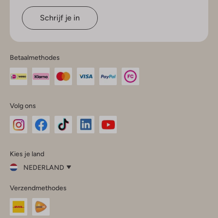
Schrijf je in
Betaalmethodes
Volg ons
Omoda
Omoda
Omoda
Omoda
Omoda
Kies je land
Instagram
Facebook
TikTok
LinkedIn
YouTube
NEDERLAND
Kies
Verzendmethodes
je
Sluit
land
Nederland