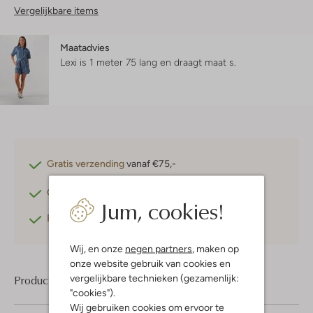
Vergelijkbare items
Maatadvies
Lexi is 1 meter 75 lang en draagt maat s.
Gratis verzending
vanaf €75,-
Gratis retourneren
binnen 30 dagen*
Jum, cookies!
Betaal achteraf
met Klarna
Wij, en onze
negen partners
, maken op
onze website gebruik van cookies en
vergelijkbare technieken (gezamenlijk:
Product informatie
"cookies").
Wij gebruiken cookies om ervoor te