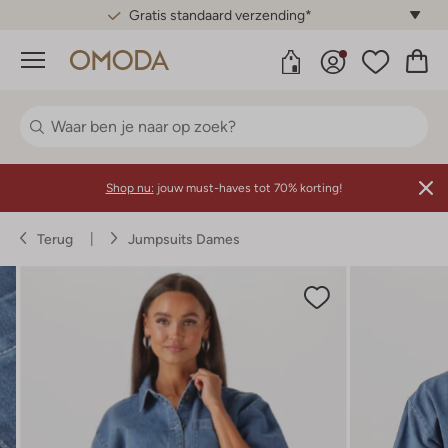
Gratis standaard verzending*
Menu
Shop nu:
jouw must-haves tot 70% korting!
Terug
Jumpsuits Dames