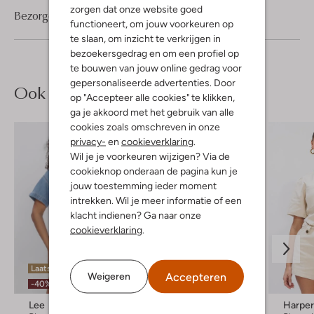
zorgen dat onze website goed
Bezorgen & retourneren
functioneert, om jouw voorkeuren op
te slaan, om inzicht te verkrijgen in
bezoekersgedrag en om een profiel op
te bouwen van jouw online gedrag voor
gepersonaliseerde advertenties. Door
Ook iets voor jou?
op "Accepteer alle cookies" te klikken,
ga je akkoord met het gebruik van alle
cookies zoals omschreven in onze
privacy-
en
cookieverklaring
.
Wil je je voorkeuren wijzigen? Via de
cookieknop onderaan de pagina kun je
jouw toestemming ieder moment
intrekken. Wil je meer informatie of een
klacht indienen? Ga naar onze
cookieverklaring
.
Laatste maten
Laatste item
Accepteren
Weigeren
-40%
-40%
Lee
Lee
Harper