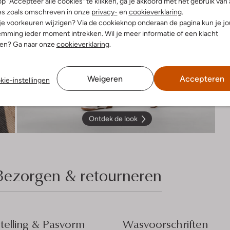
p "Accepteer alle cookies" te klikken, ga je akkoord met het gebruik van 
es zoals omschreven in onze
privacy-
en
cookieverklaring
.
 je voorkeuren wijzigen? Via de cookieknop onderaan de pagina kun je j
mming ieder moment intrekken. Wil je meer informatie of een klacht
nen? Ga naar onze
cookieverklaring
.
Weigeren
Accepteren
kie-instellingen
Ontdek de look
Bezorgen & retourneren
elling & Pasvorm
Wasvoorschriften