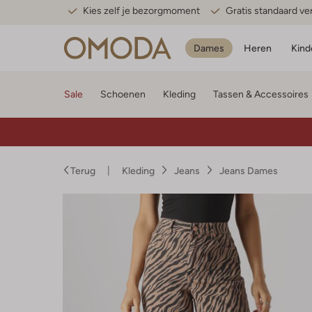
Kies zelf je bezorgmoment
Gratis standaard v
Dames
Heren
Kind
Sale
Schoenen
Kleding
Tassen & Accessoires
Terug
Kleding
Jeans
Jeans Dames