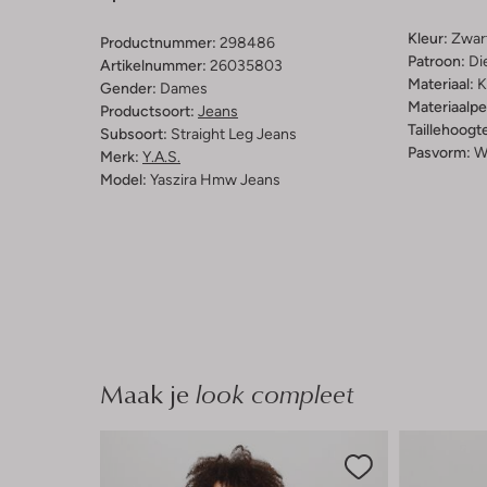
Kleur:
Zwar
Productnummer:
298486
Patroon:
Di
Artikelnummer:
26035803
Materiaal:
K
Gender:
Dames
Materiaalp
Productsoort:
Jeans
Taillehoogt
Subsoort:
Straight Leg Jeans
Pasvorm:
W
Merk:
Y.a.s.
Model:
Yaszira Hmw Jeans
Maak je
look compleet