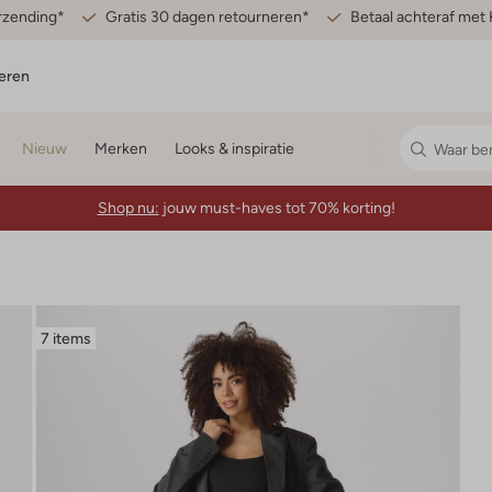
erzending*
Gratis 30 dagen retourneren*
Betaal achteraf met 
eren
Nieuw
Merken
Looks & inspiratie
Shop nu:
jouw must-haves tot 70% korting!
7 items