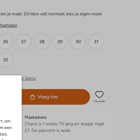
ies je maat:
Dit item valt normaal, kies je eigen maat
Maattabel
26
27
28
29
30
31
32
ergelijkbare items
Voeg toe
Favoriet
Maatadvies
rt, om
Charis is 1 meter 73 lang en draagt maat
om een
27.
De pasvorm is
wide
.
ies.