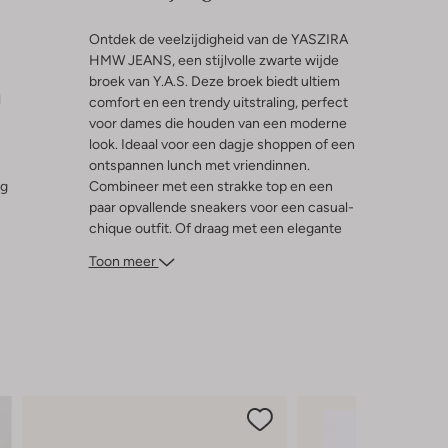
Ontdek de veelzijdigheid van de YASZIRA
HMW JEANS, een stijlvolle zwarte wijde
broek van Y.A.S. Deze broek biedt ultiem
l
comfort en een trendy uitstraling, perfect
voor dames die houden van een moderne
look. Ideaal voor een dagje shoppen of een
ontspannen lunch met vriendinnen.
ng
Combineer met een strakke top en een
paar opvallende sneakers voor een casual-
chique outfit. Of draag met een elegante
blouse en hakken voor een meer verfijnde
Toon meer
look. De wijde pijpen geven je outfit een
speelse twist, terwijl de zwarte kleur zorgt
voor een tijdloze elegantie. Voeg deze
must-have toe aan je garderobe en straal
bij elke gelegenheid.