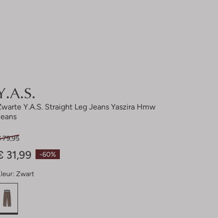
Y.a.s.
Zwarte Y.a.s. Straight Leg Jeans Yaszira Hmw
Jeans
€ 79,95
€ 31,99
-60%
leur:
Zwart