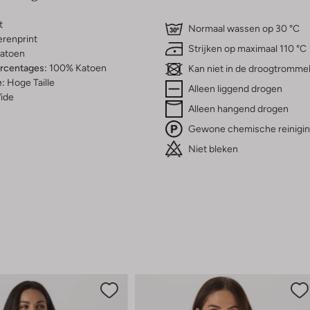
t
Normaal wassen op 30 °C
erenprint
Strijken op maximaal 110 °C
atoen
ercentages:
100% Katoen
Kan niet in de droogtromme
e:
Hoge Taille
Alleen liggend drogen
ide
Alleen hangend drogen
Gewone chemische reinigi
Niet bleken