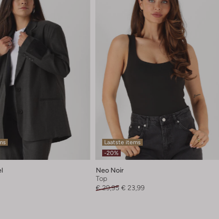
ems
Laatste items
-20%
el
Neo Noir
Top
€ 29,95
€ 23,99