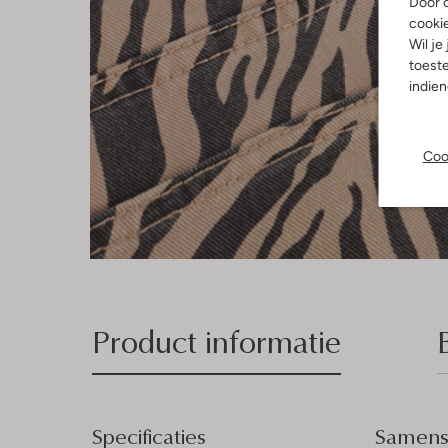
Door o
cooki
Wil je
toeste
indie
Coo
Product informatie
Specificaties
Samenst