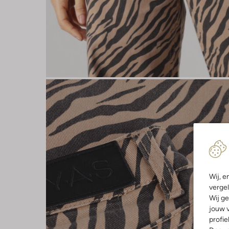
Wij, e
vergel
Wij ge
jouw v
profie