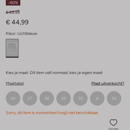
-50%
€ 89,99
€ 44,99
Kleur:
Lichtblauw
Kies je maat:
Dit item valt normaal, kies je eigen maat
Maattabel
Maat uitverkocht?
26
27
28
29
30
31
32
Sorry, dit item is momenteel (nog) niet beschikbaar.
Favoriet