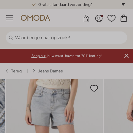
Gratis standaard verzending*
Menu
Shop nu:
jouw must-haves tot 70% korting!
Terug
Jeans Dames