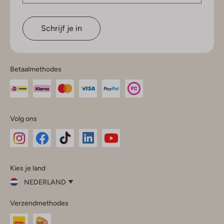
Schrijf je in
Betaalmethodes
Volg ons
Omoda
Omoda
Omoda
Omoda
Omoda
Kies je land
Instagram
Facebook
TikTok
LinkedIn
YouTube
NEDERLAND
Kies
Verzendmethodes
je
Sluit
land