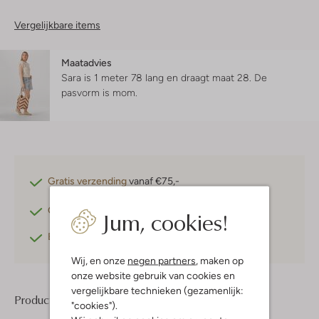
Vergelijkbare items
Maatadvies
Sara is 1 meter 78 lang en draagt maat 28.
De
pasvorm is
mom
.
Gratis verzending
vanaf €75,-
Gratis retourneren
binnen 30 dagen*
Jum, cookies!
Betaal achteraf
met Klarna
Wij, en onze
negen partners
, maken op
onze website gebruik van cookies en
vergelijkbare technieken (gezamenlijk:
Product informatie
"cookies").