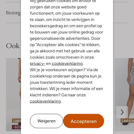
Wij gebruiken cookies om ervoor te
zorgen dat onze website goed
Bezorgen & retourneren
functioneert, om jouw voorkeuren op
te slaan, om inzicht te verkrijgen in
bezoekersgedrag en om een profiel op
te bouwen van jouw online gedrag voor
gepersonaliseerde advertenties. Door
Ook iets voor jou?
op "Accepteer alle cookies" te klikken,
ga je akkoord met het gebruik van alle
cookies zoals omschreven in onze
privacy-
en
cookieverklaring
.
Wil je je voorkeuren wijzigen? Via de
cookieknop onderaan de pagina kun je
jouw toestemming ieder moment
intrekken. Wil je meer informatie of een
klacht indienen? Ga naar onze
cookieverklaring
.
Accepteren
Weigeren
Laatste items
Laatste items
Laatste
-60%
-20%