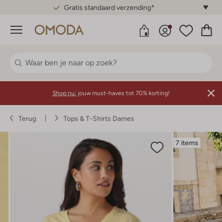
Gratis standaard verzending*
Menu
Shop nu:
jouw must-haves tot 70% korting!
Terug
Tops & T-Shirts Dames
7 items