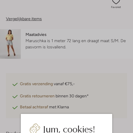
Favoriet
Vergelijkbare items
Maatadvies
Maruschka is 1 meter 72 lang en draagt maat S/M.
De
pasvorm is
losvallend
.
Gratis verzending
vanaf €75,-
Gratis retourneren
binnen 30 dagen*
Betaal achteraf
met Klarna
Jum, cookies!