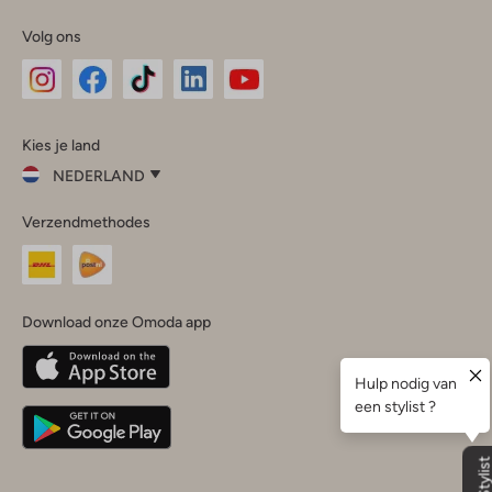
Volg ons
Omoda
Omoda
Omoda
Omoda
Omoda
Kies je land
Instagram
Facebook
TikTok
LinkedIn
YouTube
NEDERLAND
Kies
Verzendmethodes
je
Sluit
land
Nederland
België
(Nederlands)
Download onze Omoda app
Belgique
(Français)
Deutschland