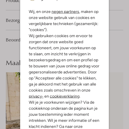
Product informatie
Wij, en onze
negen partners
, maken op
onze website gebruik van cookies en
Bezorgen & retourneren
vergelijkbare technieken (gezamenlijk:
"cookies").
Wij gebruiken cookies om ervoor te
1
5
Beoordelingen
(1)
5
/5
zorgen dat onze website goed
Sterren
functioneert, om jouw voorkeuren op
te slaan, om inzicht te verkrijgen in
bezoekersgedrag en om een profiel op
Maak je
look compleet
te bouwen van jouw online gedrag voor
gepersonaliseerde advertenties. Door
op "Accepteer alle cookies" te klikken,
ga je akkoord met het gebruik van alle
cookies zoals omschreven in onze
privacy-
en
cookieverklaring
.
Wil je je voorkeuren wijzigen? Via de
cookieknop onderaan de pagina kun je
jouw toestemming ieder moment
intrekken. Wil je meer informatie of een
klacht indienen? Ga naar onze