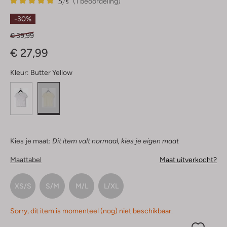
5
1
5
/5
(1 beoordeling)
Sterren
-30%
€ 39,99
€ 27,99
Kleur:
Butter Yellow
Kies je maat:
Dit item valt normaal, kies je eigen maat
Maattabel
Maat uitverkocht?
XS/S
S/M
M/L
L/XL
Sorry, dit item is momenteel (nog) niet beschikbaar.