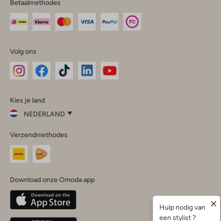
Betaalmethodes
Volg ons
Omoda
Omoda
Omoda
Omoda
Omoda
Kies je land
Instagram
Facebook
TikTok
LinkedIn
YouTube
NEDERLAND
Kies
Verzendmethodes
je
Sluit
land
Nederland
België
(Nederlands)
Download onze Omoda app
Belgique
(Français)
Deutschland