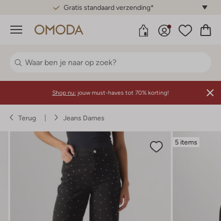
Gratis standaard verzending*
Menu
Shop nu:
jouw must-haves tot 70% korting!
Terug
Jeans Dames
5 items