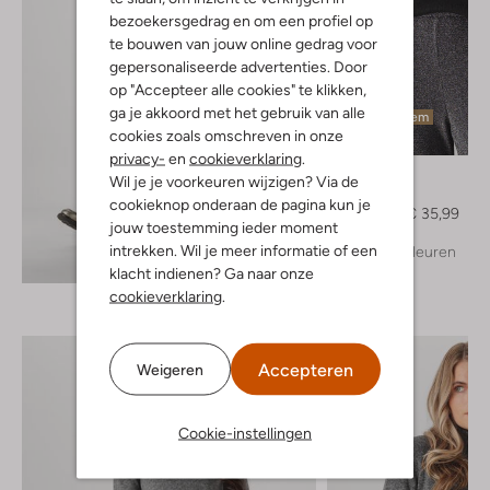
bezoekersgedrag en om een profiel op
te bouwen van jouw online gedrag voor
gepersonaliseerde advertenties. Door
op "Accepteer alle cookies" te klikken,
ga je akkoord met het gebruik van alle
Laatste item
cookies zoals omschreven in onze
-40%
privacy-
en
cookieverklaring
.
Y.a.s.
Wil je je voorkeuren wijzigen? Via de
Trui
cookieknop onderaan de pagina kun je
€ 59,95
€ 35,99
jouw toestemming ieder moment
intrekken. Wil je meer informatie of een
+ meer kleuren
Ontdek de look
klacht indienen? Ga naar onze
cookieverklaring
.
Accepteren
Weigeren
Cookie-instellingen