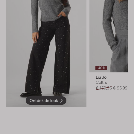
-40%
Liu Jo
Coltrui
€ 159,95
€ 95,99
Ontdek de look