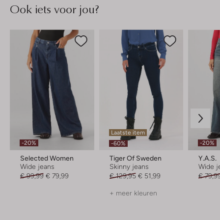
Ook iets voor jou?
Laatste item
-20%
-20%
-60%
Selected Women
Tiger Of Sweden
Y.a.s.
Wide jeans
Skinny jeans
Wide j
€ 99,99
€ 79,99
€ 129,95
€ 51,99
€ 79,9
+ meer kleuren