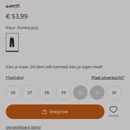
€ 89,95
€ 53,99
Kleur:
Donkergrijs
Kies je maat:
Dit item valt normaal, kies je eigen maat
Maattabel
Maat uitverkocht?
26
27
28
29
30
31
32
Voeg toe
Favoriet
Vergelijkbare items