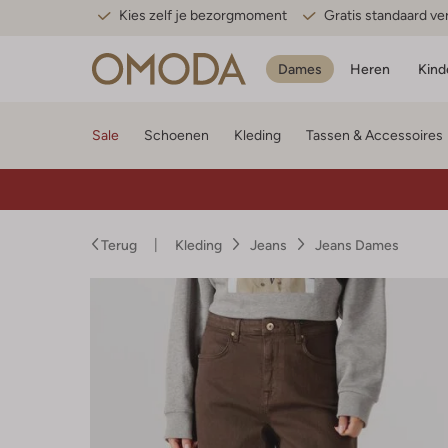
Kies zelf je bezorgmoment
Gratis standaard v
Dames
Heren
Kind
Sale
Schoenen
Kleding
Tassen & Accessoires
Terug
Kleding
Jeans
Jeans Dames