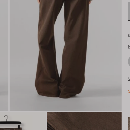
K
V
S