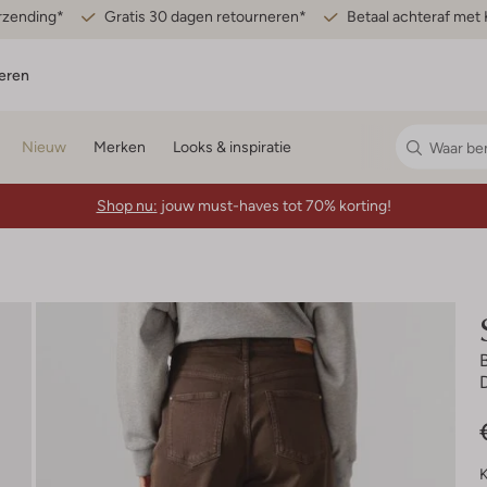
erzending*
Gratis 30 dagen retourneren*
Betaal achteraf met 
eren
Nieuw
Merken
Looks & inspiratie
Shop nu:
jouw must-haves tot 70% korting!
K