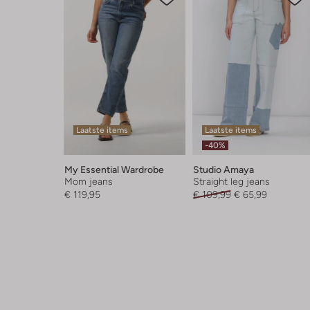
Laatste items
Laatste items
-40%
My Essential Wardrobe
Studio Amaya
Mom jeans
Straight leg jeans
€ 119,95
€ 109,99
€ 65,99