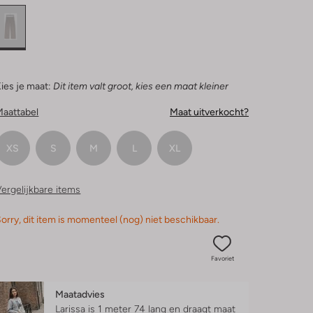
ies je maat:
Dit item valt groot, kies een maat kleiner
Maattabel
Maat uitverkocht?
XS
S
M
L
XL
ergelijkbare items
orry, dit item is momenteel (nog) niet beschikbaar.
Favoriet
Maatadvies
Larissa is 1 meter 74 lang en draagt maat