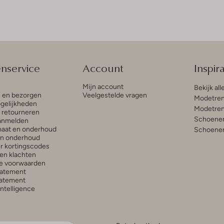
enservice
Account
Inspira
Mijn account
Bekijk all
n en bezorgen
Veelgestelde vragen
Modetren
gelijkheden
Modetren
n retourneren
Schoenen
anmelden
aat en onderhoud
Schoenen
en onderhoud
r kortingscodes
en klachten
e voorwaarden
tatement
atement
 Intelligence