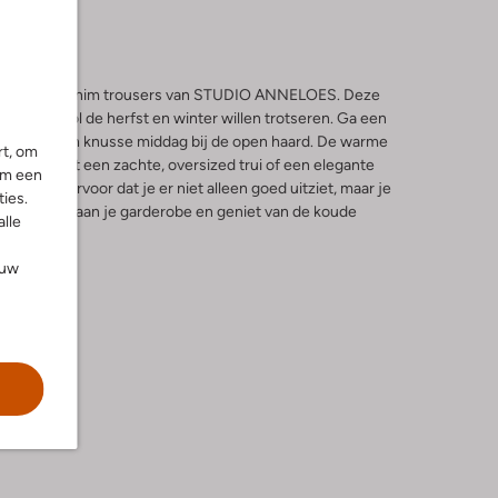
 Lexie col denim trousers van STUDIO ANNELOES. Deze
 die stijlvol de herfst en winter willen trotseren. Ga een
niet van een knusse middag bij de open haard. De warme
rt, om
iteloos met een zachte, oversized trui of een elegante
om een
m zorgt ervoor dat je er niet alleen goed uitziet, maar je
ies.
st-have toe aan je garderobe en geniet van de koude
alle
ouw