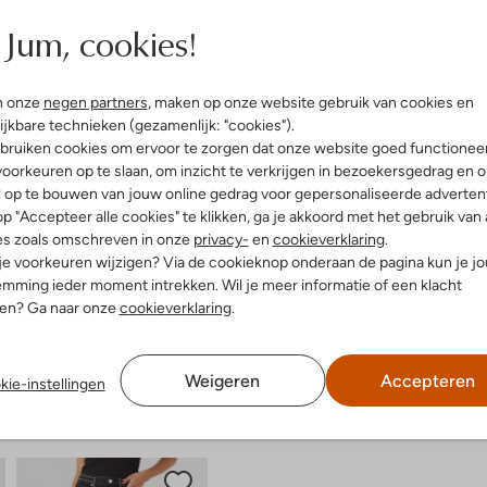
Jum, cookies!
elling & Pasvorm
Omschrijving
Ontdek de veelzijdigheid van de
n onze
negen partners
, maken op onze website gebruik van cookies en
fen
bruine broek is perfect voor dames
ijkbare technieken (gezamenlijk: "cookies").
ro Revival
frisse boswandeling maken of ge
bruiken cookies om ervoor te zorgen dat onze website goed functionee
atoen
tint van de broek combineert moe
oorkeuren op te slaan, om inzicht te verkrijgen in bezoekersgedrag en 
e:
Normale Taille
wollen jas. De comfortabele pasvor
l op te bouwen van jouw online gedrag voor gepersonaliseerde advertent
osvallend
ook heerlijk voelt. Voeg deze mu
p "Accepteer alle cookies" te klikken, ga je akkoord met het gebruik van 
ide
seizoenen in stijl.
es zoals omschreven in onze
privacy-
en
cookieverklaring
.
g
 je voorkeuren wijzigen? Via de cookieknop onderaan de pagina kun je j
mming ieder moment intrekken. Wil je meer informatie of een klacht
nen? Ga naar onze
cookieverklaring
.
Weigeren
Accepteren
kie-instellingen