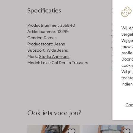
Specificaties
Samenst
Kleur:
Bruin
Productnummer:
356840
Wij, e
Patroon:
Ef
Artikelnummer:
13299
vergel
Trends:
Ret
Gender:
Dames
Wij ge
Materiaal:
K
Productsoort:
Jeans
jouw v
Taillehoogt
Subsoort:
Wide Jeans
profie
Pasvorm:
L
Merk:
Studio Anneloes
Door o
Pasvorm:
W
Model:
Lexie Col Denim Trousers
cooki
Lengte:
Lan
Wil je
toeste
indie
Coo
Ook iets voor jou?