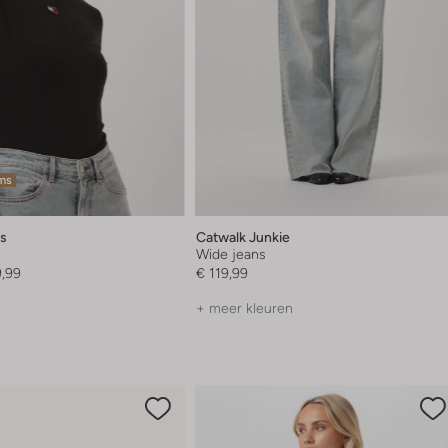
ems
s
Catwalk Junkie
Wide jeans
9,99
€ 119,99
+ meer kleuren