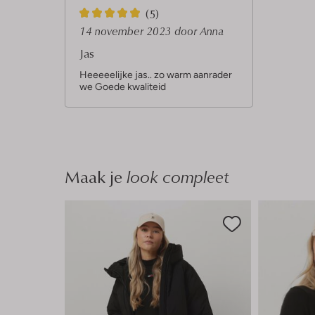
5
(5)
S
14 november 2023
door Anna
t
Jas
e
Heeeeelijke jas.. zo warm aanrader
we Goede kwaliteid
r
r
e
n
Maak je
look compleet