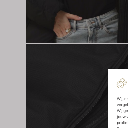
Wij, e
vergel
Wij ge
jouw v
profie