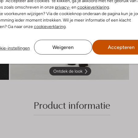
p "Accepteer alle cookies" te klikken, ga je akkoord met het gebruik van 
es zoals omschreven in onze
privacy-
en
cookieverklaring
.
 je voorkeuren wijzigen? Via de cookieknop onderaan de pagina kun je j
mming ieder moment intrekken. Wil je meer informatie of een klacht
nen? Ga naar onze
cookieverklaring
.
Weigeren
Accepteren
kie-instellingen
Ontdek de look
Product informatie