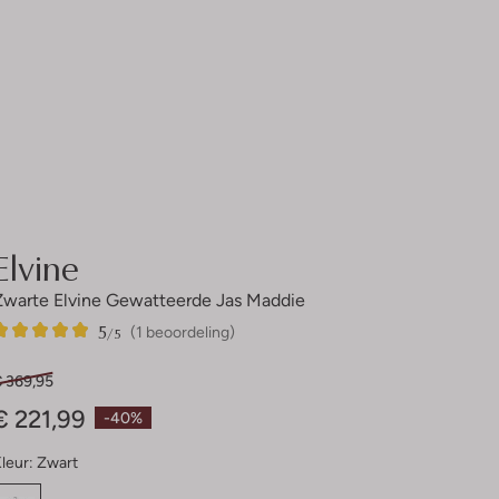
Elvine
Zwarte Elvine Gewatteerde Jas Maddie
5
1
5
/5
(1 beoordeling)
Sterren
€ 369,95
€ 221,99
-40%
leur:
Zwart