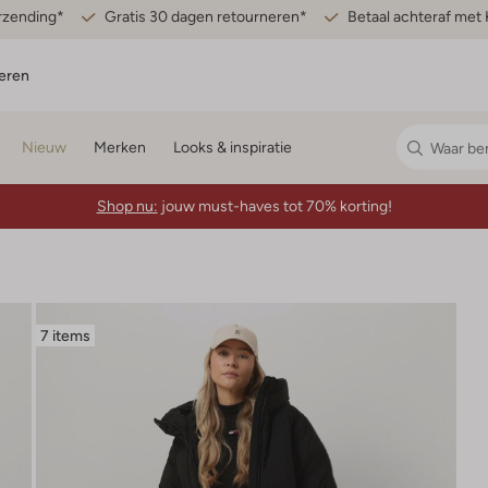
erzending*
Gratis 30 dagen retourneren*
Betaal achteraf met 
eren
Nieuw
Merken
Looks & inspiratie
Shop nu:
jouw must-haves tot 70% korting!
7 items