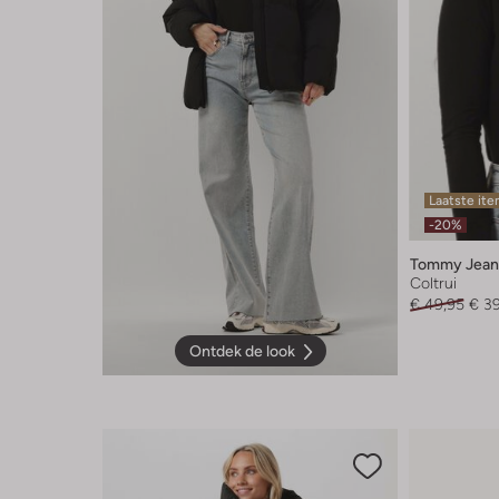
Laatste it
-20%
Tommy Jean
Coltrui
€ 49,95
€ 3
Ontdek de look