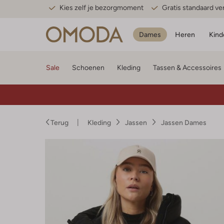
Kies zelf je bezorgmoment
Gratis standaard v
Dames
Heren
Kind
Sale
Schoenen
Kleding
Tassen & Accessoires
Terug
Kleding
Jassen
Jassen Dames