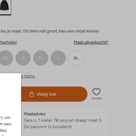
ies je maat:
Dit item valt groot, kies een maat kleiner
Maattabel
Maat uitverkocht?
XS
S
M
L
XL
ergelijkbare items
Voeg toe
Favoriet
Maatadvies
rt, om
Sara is 1 meter 78 lang en draagt maat S.
om een
De pasvorm is
losvallend
.
ies.