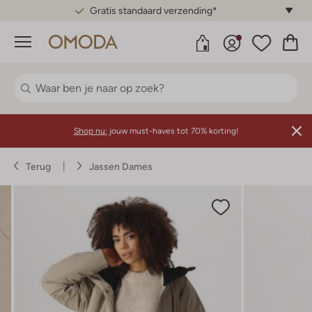
Gratis standaard verzending*
Menu
Shop nu:
jouw must-haves tot 70% korting!
Terug
Jassen Dames