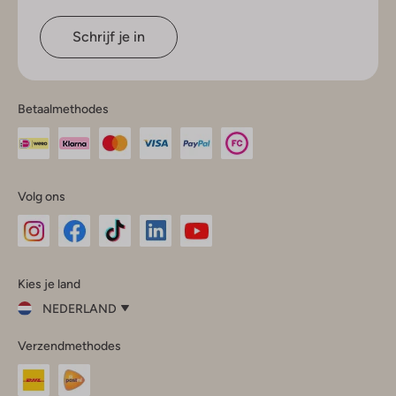
Schrijf je in
Betaalmethodes
Volg ons
Omoda
Omoda
Omoda
Omoda
Omoda
Kies je land
Instagram
Facebook
TikTok
LinkedIn
YouTube
NEDERLAND
Kies
Verzendmethodes
je
Sluit
land
Nederland