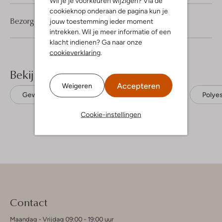
Wil je je voorkeuren wijzigen? Via de
cookieknop onderaan de pagina kun je
Bezorgen & retourneren
jouw toestemming ieder moment
intrekken. Wil je meer informatie of een
klacht indienen? Ga naar onze
cookieverklaring
.
Bekijk meer
Accepteren
Weigeren
Gewatteerde jassen
Peak Performance
Polyes
Cookie-instellingen
Contact
Maandag - Vrijdag 09:00 - 19:00 uur