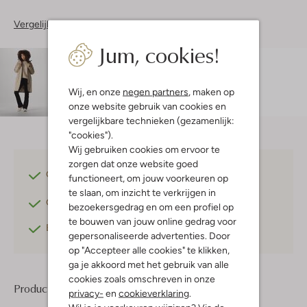
Vergelijkbare items
Jum, cookies!
Maatadvies
Charis is 1 meter 73 lang en draagt maat s.
De
pasvorm is
regular fit
.
Wij, en onze
negen partners
, maken op
onze website gebruik van cookies en
vergelijkbare technieken (gezamenlijk:
"cookies").
Wij gebruiken cookies om ervoor te
zorgen dat onze website goed
Gratis verzending
vanaf €75,-
functioneert, om jouw voorkeuren op
te slaan, om inzicht te verkrijgen in
Gratis retourneren
binnen 30 dagen*
bezoekersgedrag en om een profiel op
te bouwen van jouw online gedrag voor
Betaal achteraf
met Klarna
gepersonaliseerde advertenties. Door
op "Accepteer alle cookies" te klikken,
ga je akkoord met het gebruik van alle
cookies zoals omschreven in onze
Product informatie
privacy-
en
cookieverklaring
.