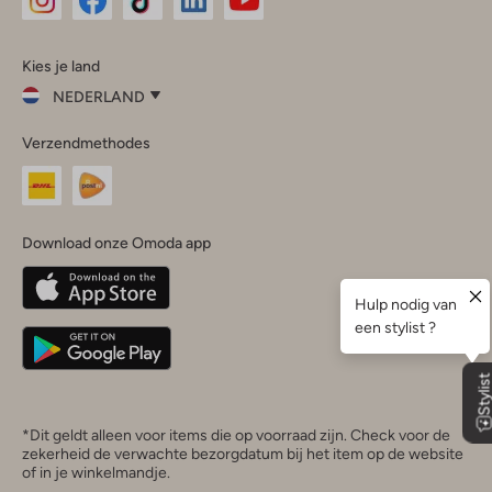
Omoda
Omoda
Omoda
Omoda
Omoda
Kies je land
Instagram
Facebook
TikTok
LinkedIn
YouTube
NEDERLAND
Kies
Verzendmethodes
je
Sluit
land
Nederland
België
(Nederlands)
Download onze Omoda app
Belgique
(Français)
Deutschland
*Dit geldt alleen voor items die op voorraad zijn. Check voor de
zekerheid de verwachte bezorgdatum bij het item op de website
of in je winkelmandje.