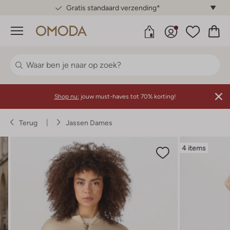
Gratis standaard verzending*
Menu
Shop nu:
jouw must-haves tot 70% korting!
Terug
Jassen Dames
4 items