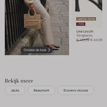
Laatste items
-70%
Lina Locchi
Slingbacks
€ 149,99
€ 44,99
Ontdek de look
Bekijk meer
Jacks
Beaumont
Ecovero viscose