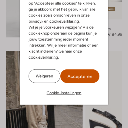
op "Accepteer alle cookies" te klikken,
ga je akkoord met het gebruik van alle
Laatste items
cookies zoals omschreven in onze
-50%
privacy-
en
cookieverklaring
.
Lodi
Wil je je voorkeuren wijzigen? Via de
Slingbacks
Ontdek de look
cookieknop onderaan de pagina kun je
€ 169,99
€ 84,99
jouw toestemming ieder moment
intrekken. Wil je meer informatie of een
klacht indienen? Ga naar onze
cookieverklaring
.
Accepteren
Weigeren
Cookie-instellingen