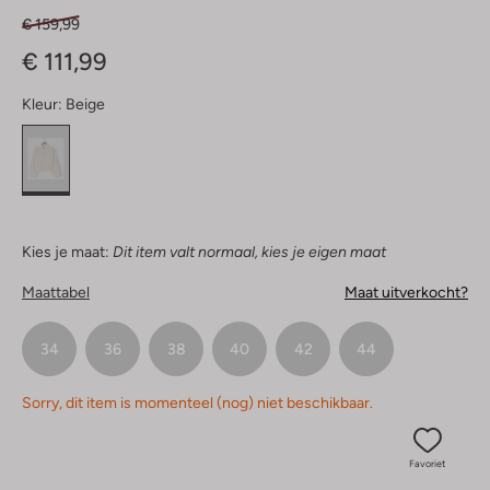
€ 159,99
€ 111,99
Kleur:
Beige
Kies je maat:
Dit item valt normaal, kies je eigen maat
Maattabel
Maat uitverkocht?
34
36
38
40
42
44
Sorry, dit item is momenteel (nog) niet beschikbaar.
Favoriet