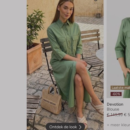
Laatste ma
-60%
Devotion
Blouse
€ 149,99
€ 5
+ meer kleu
Ontdek de look