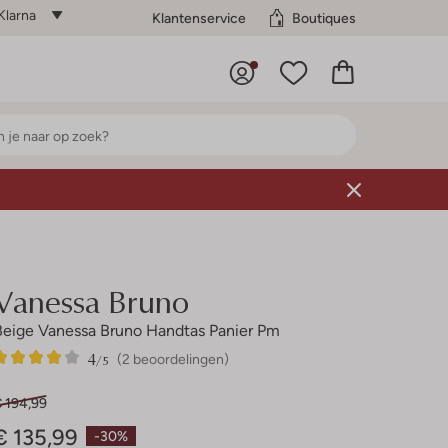
Klarna
Klantenservice
Boutiques
Vanessa Bruno
Beige Vanessa Bruno Handtas Panier Pm
4
2
4
/5
(2 beoordelingen)
Sterren
€ 194,99
€ 135,99
-30%