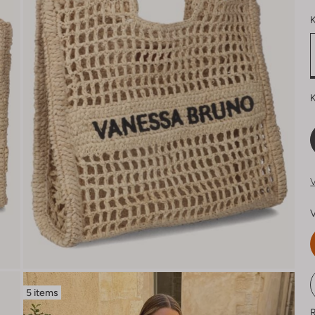
K
K
V
V
5 items
R