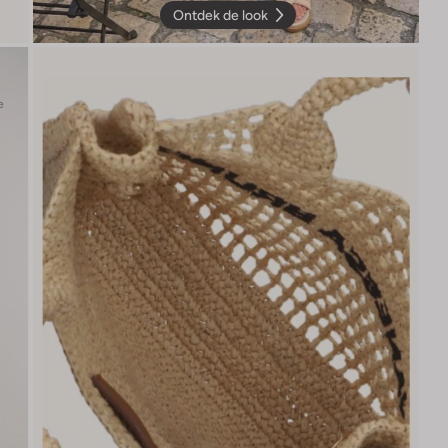
Ontdek de look
e