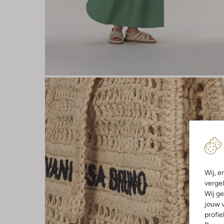
Wij, e
vergel
Wij ge
jouw v
profie