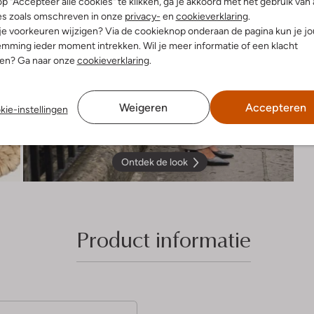
p "Accepteer alle cookies" te klikken, ga je akkoord met het gebruik van 
es zoals omschreven in onze
privacy-
en
cookieverklaring
.
 je voorkeuren wijzigen? Via de cookieknop onderaan de pagina kun je j
mming ieder moment intrekken. Wil je meer informatie of een klacht
nen? Ga naar onze
cookieverklaring
.
Weigeren
Accepteren
kie-instellingen
Ontdek de look
Product informatie