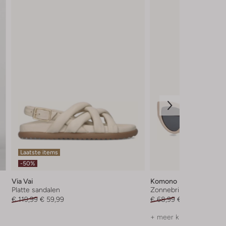
Laatste items
-50%
Via Vai
Komono
Platte sandalen
Zonnebril
€ 119,99
€ 59,99
€ 68,99
€ 68,95
+ meer kleuren