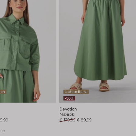
ten
Laatste items
-50%
Devotion
Maxirok
9,99
€ 179,99
€ 89,99
ren