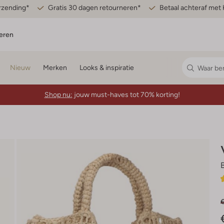
erzending*
Gratis 30 dagen retourneren*
Betaal achteraf met 
eren
Nieuw
Merken
Looks & inspiratie
Shop nu:
jouw must-haves tot 70% korting!